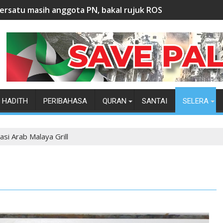
ersatu masih anggota PN, bakal rujuk ROS
HADITH
PERIBAHASA
QURAN
SANTAI
SELERA
asi Arab Malaya Grill