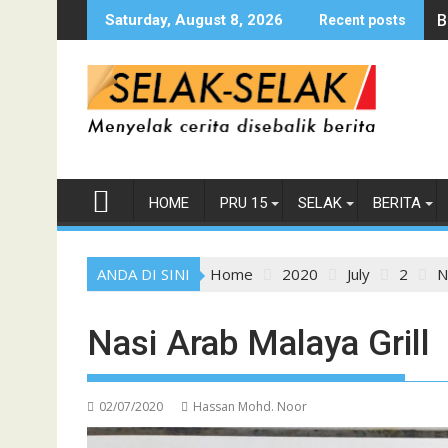
Skip
B
Saturday, August 8, 2026
Recent posts
to
content
HOME
PRU 15
SELAK
BERITA
ANDA DI SINI
Home
2020
July
2
N
Nasi Arab Malaya Grill
02/07/2020
Hassan Mohd. Noor