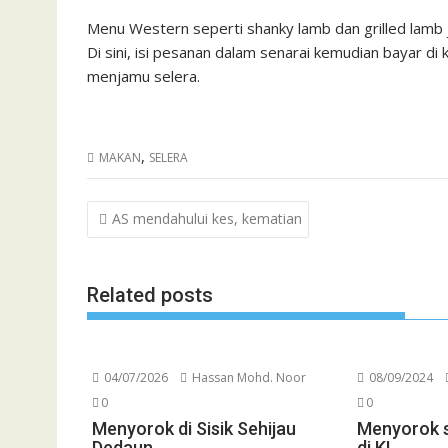
Menu Western seperti shanky lamb dan grilled lamb j
Di sini, isi pesanan dalam senarai kemudian bayar 
menjamu selera.
,
MAKAN
SELERA
Post
AS mendahului kes, kematian
navigation
Related posts
04/07/2026
Hassan Mohd. Noor
08/09/2024
0
0
Menyorok di Sisik Sehijau
Menyorok 
Dedaun
di KL