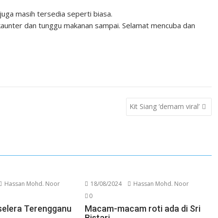
uga masih tersedia seperti biasa.
di kaunter dan tunggu makanan sampai. Selamat mencuba dan
Kit Siang ‘demam viral’
Hassan Mohd. Noor
18/08/2024
Hassan Mohd. Noor
0
selera Terengganu
Macam-macam roti ada di Sri
Bistari