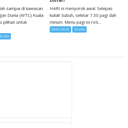
ah sampai di kawasan
HARI ni menyorok awal. Selepas
gan Dunia (WTC) Kuala
kuliah Subuh, sekitar 7.30 pagi dah
i pilihan untuk
minum. Menu pagi ini roti...
MENYOROK
SELERA
SELERA