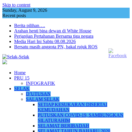
Skip to content
Sunday, August 9, 2026
Recent posts
Berita pilihan….
Arahan henti bina dewan di White House
Perjanjian Pertahanan Bersama tiga negara
Media Hari Ini Sabtu 08.08.2026
Bersatu masih anggota PN, bakal rujuk ROS
Home
PRU 15
INFOGRAFIK
SELAK
D’UTUSAN
SALAM SELAK
SETIAP KESUKARAN DISERTAI
KEMUDAHAN
PUTUSKAN COVID-19, SAMBUNGKAN
SILATURAHIM
SELAMAT BERIBADAH
SELAMAT TAHUN BAHARU 2020