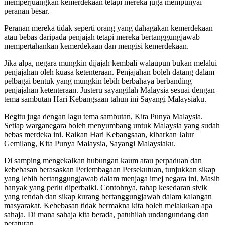
memperjuangkan kemerdekaan tetapi mereka juga mempunyai
peranan besar.
Peranan mereka tidak seperti orang yang dahagakan kemerdekaan
atau bebas daripada penjajah tetapi mereka bertanggungjawab
mempertahankan kemerdekaan dan mengisi kemerdekaan.
Jika alpa, negara mungkin dijajah kembali walaupun bukan melalui
penjajahan oleh kuasa ketenteraan. Penjajahan boleh datang dalam
pelbagai bentuk yang mungkin lebih berbahaya berbanding
penjajahan ketenteraan. Justeru sayangilah Malaysia sesuai dengan
tema sambutan Hari Kebangsaan tahun ini Sayangi Malaysiaku.
Begitu juga dengan lagu tema sambutan, Kita Punya Malaysia.
Setiap warganegara boleh menyumbang untuk Malaysia yang sudah
bebas merdeka ini. Raikan Hari Kebangsaan, kibarkan Jalur
Gemilang, Kita Punya Malaysia, Sayangi Malaysiaku.
Di samping mengekalkan hubungan kaum atau perpaduan dan
kebebasan berasaskan Perlembagaan Persekutuan, tunjukkan sikap
yang lebih bertanggungjawab dalam menjaga imej negara ini. Masih
banyak yang perlu diperbaiki. Contohnya, tahap kesedaran sivik
yang rendah dan sikap kurang bertanggungjawab dalam kalangan
masyarakat. Kebebasan tidak bermakna kita boleh melakukan apa
sahaja. Di mana sahaja kita berada, patuhilah undangundang dan
peraturan.