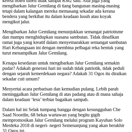
kereta boleh dibeli tidak sampai RM2 satu. Ada juga yang
mengibarkan Jalur Gemilang di tiang bangunan masing-masing
tetapi dalam kalangan mereka memasang sekadar ada kerana
bendera yang berkibar itu dalam keadaan lusuh atau koyak
mengikut jalur.
Mengibarkan Jalur Gemilang menunjukkan semangat patriotisme
dan mampu menghidupkan suasana sambutan. Tidak dinafikan
ramai juga yang kreatif dalam menyemarakkan semangat sambutan
Hari Kebangsaan ini dengan membina pelbagai reka bentuk yang
turut menampilkan Jalur Gemilang.
Kenapa kesedaran untuk mengibarkan Jalur Gemilang semakin
pudar? Adakah generasi hari ini sudah tidak patriotik, tidak peduli
dengan sejarah kemerdekaan negara? Adakah 31 Ogos itu diraikan
sekadar cuti umum?
Menyertai acara perbarisan dan kemudian pulang. Lebih parah
meninggalkan Jalur Gemilang di atas padang atau di mana sahaja
dalam keadaan ‘lesu’ terbiar bagaikan sampah.
Dalam hal ini Selak tumpang bangga dengan kesungguhan Che
Saad Noordin, 68 bekas wartawan yang begitu gigih
mempromosikan Jalur Gemilang melalui program Kayuhan Solo
Merdeka 2018 di negeri- negeri Semenanjung yang akan berakhir
31 Ogos ini.