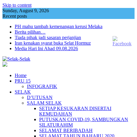
Skip to content
Sunday, August 9, 2026
Recent posts
PH mahu tambah kemenangan kerusi Melaka
Berita pilihan…
Tiada pihak jadi sasaran perjanjian
Iran kenakan syarat buka Selat Hormuz
Media Hari Ini Ahad 09.08.2026
Home
PRU 15
INFOGRAFIK
SELAK
D’UTUSAN
SALAM SELAK
SETIAP KESUKARAN DISERTAI
KEMUDAHAN
PUTUSKAN COVID-19, SAMBUNGKAN
SILATURAHIM
SELAMAT BERIBADAH
SELAMAT TAHUN BAHARU 2020