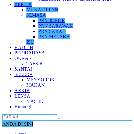
BERITA
MUKA DEPAN
SEMASA
PRN JOHOR
PRN SARAWAK
PRN SABAH
PRN MELAKA
ISU
HADITH
PERIBAHASA
QURAN
TAFSIR
SANTAI
SELERA
MENYOROK
MAKAN
ARKIB
LENSA
MASJID
Hubungi
ANDA DI SINI