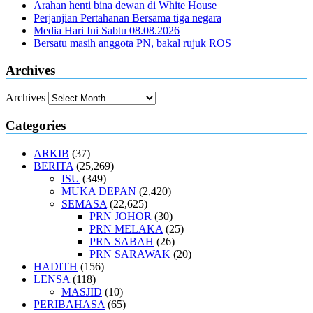
Arahan henti bina dewan di White House
Perjanjian Pertahanan Bersama tiga negara
Media Hari Ini Sabtu 08.08.2026
Bersatu masih anggota PN, bakal rujuk ROS
Archives
Archives
Categories
ARKIB
(37)
BERITA
(25,269)
ISU
(349)
MUKA DEPAN
(2,420)
SEMASA
(22,625)
PRN JOHOR
(30)
PRN MELAKA
(25)
PRN SABAH
(26)
PRN SARAWAK
(20)
HADITH
(156)
LENSA
(118)
MASJID
(10)
PERIBAHASA
(65)