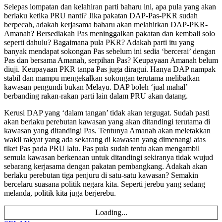
Selepas lompatan dan kelahiran parti baharu ini, apa pula yang akan
berlaku ketika PRU nanti? Jika pakatan DAP-Pas-PKR sudah
berpe­cah, adakah kerjasama baharu akan melahirkan DAP-PKR-
Amanah? Bersediakah Pas meninggalkan pakatan dan kembali solo
seperti dahulu? Bagaimana pula PKR? Adakah parti itu yang
banyak mendapat sokongan Pas sebelum ini sedia ‘bercerai’ dengan
Pas dan bersama Amanah, serpihan Pas? Keupayaan Amanah belum
diuji. Keupayaan PKR tanpa Pas juga diragui. Hanya DAP nampak
stabil dan mampu mengekalkan sokongan terutama melibatkan
kawasan pengundi bukan Melayu. DAP boleh ‘jual mahal’
berbanding rakan-rakan parti lain dalam PRU akan datang.
Kerusi DAP yang ‘dalam tangan’ tidak akan tergugat. Sudah pasti
akan berlaku perebutan kawasan yang akan ditandingi terutama di
kawasan yang ditandingi Pas. Tentunya Amanah akan meletakkan
wakil rakyat yang ada sekarang di kawasan yang dimenangi atas
tiket Pas pada PRU lalu. Pas pula sudah tentu akan mengambil
semula kawasan berkenaan untuk ditandingi sekiranya tidak wujud
sebarang kerjasama dengan pakatan pembangkang. Adakah akan
berlaku perebutan tiga penjuru di satu-satu kawasan? Semakin
bercelaru suasana politik negara kita. Seperti jerebu yang sedang
melanda, politik kita juga berjerebu.
Loading...