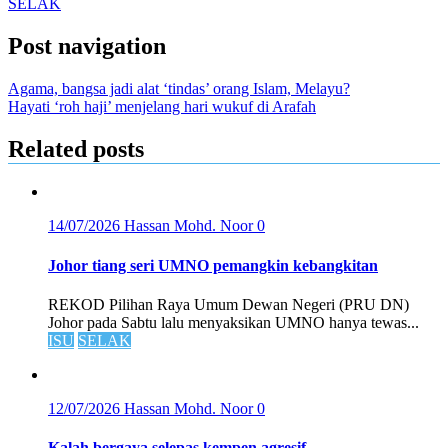
SELAK
Post navigation
Agama, bangsa jadi alat ‘tindas’ orang Islam, Melayu?
Hayati ‘roh haji’ menjelang hari wukuf di Arafah
Related posts
14/07/2026
Hassan Mohd. Noor
0
Johor tiang seri UMNO pemangkin kebangkitan
REKOD Pilihan Raya Umum Dewan Negeri (PRU DN)
Johor pada Sabtu lalu menyaksikan UMNO hanya tewas...
ISU
SELAK
12/07/2026
Hassan Mohd. Noor
0
Kalah bergaya selepas kempen agresif