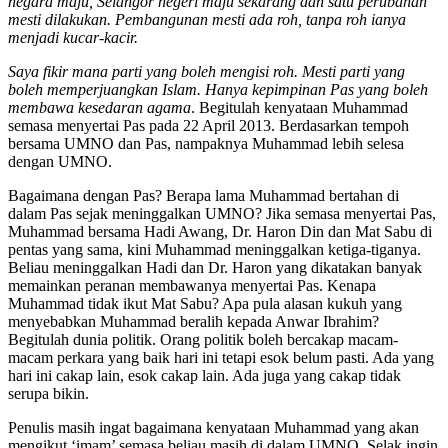
negara maju, Selangor negeri maju sekarang dan satu perubahan
mesti dilakukan. Pembangunan mesti ada roh, tanpa roh ianya
menjadi kucar-kacir.
Saya fikir mana parti yang boleh mengisi roh. Mesti parti yang
boleh memperjuangkan Islam. Hanya kepimpinan Pas yang boleh
membawa kesedaran agama
. Begitulah kenyataan Muhammad
semasa me­nyertai Pas pada 22 April 2013. Berdasarkan tempoh
bersama UMNO dan Pas, nampaknya Muhammad lebih selesa
dengan UMNO.
Bagaimana dengan Pas? Berapa lama Muhammad bertahan di
dalam Pas sejak meninggalkan UMNO? Jika semasa menyertai Pas,
Muhammad bersama Hadi Awang, Dr. Haron Din dan Mat Sabu di
pentas yang sama, kini Muhammad meninggalkan ketiga-tiganya.
Beliau meninggalkan Hadi dan Dr. Haron yang dikatakan banyak
memainkan peranan membawanya menyertai Pas. Kenapa
Muhammad tidak ikut Mat Sabu? Apa pula alasan kukuh yang
menyebabkan Muhammad beralih kepada Anwar Ibrahim?
Begitulah dunia politik. Orang politik boleh bercakap macam-
macam perkara yang baik hari ini tetapi esok belum pasti. Ada yang
hari ini cakap lain, esok cakap lain. Ada juga yang cakap tidak
serupa bikin.
Penulis masih ingat bagaimana kenyataan Muhammad yang akan
mengikut ‘imam’ semasa beliau masih di dalam UMNO. Selak ingin