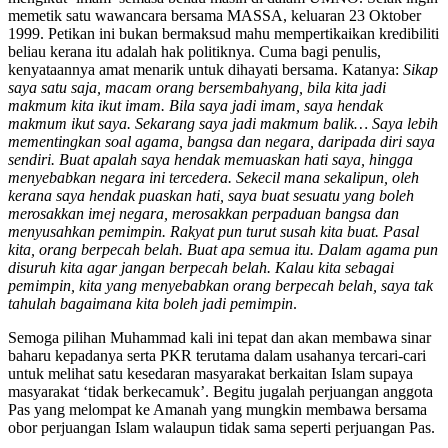
memetik satu wawancara bersama MASSA, keluaran 23 Oktober
1999. Petikan ini bukan bermaksud mahu mempertikaikan kredibiliti
beliau kerana itu adalah hak politiknya. Cuma bagi penulis,
kenyataannya amat menarik untuk dihayati bersama. Katanya:
Sikap
saya satu saja, macam orang bersembahyang, bila kita jadi
makmum kita ikut imam. Bila saya jadi imam, saya hendak
makmum ikut saya. Sekarang saya jadi makmum balik… Saya lebih
mementingkan soal agama, bangsa dan negara, daripada diri saya
sendiri. Buat apalah saya hendak memuaskan hati saya, hingga
menyebabkan negara ini tercedera. Sekecil mana sekalipun, oleh
kerana saya hendak puaskan hati, saya buat sesuatu yang boleh
merosakkan imej negara, merosakkan perpaduan bangsa dan
menyusahkan pemimpin. Rakyat pun turut susah kita buat. Pasal
kita, orang berpecah belah. Buat apa semua itu. Dalam agama pun
disuruh kita agar jangan berpecah belah. Kalau kita sebagai
pemimpin, kita yang menyebabkan orang berpecah belah, saya tak
tahulah bagaimana kita boleh jadi pemimpin
.
Semoga pilihan Muhammad kali ini tepat dan akan membawa sinar
baharu kepadanya serta PKR terutama dalam usahanya tercari-cari
untuk melihat satu kesedaran masyarakat berkaitan Islam supaya
masyarakat ‘tidak berkecamuk’. Begitu jugalah perjuangan anggota
Pas yang melompat ke Amanah yang mungkin membawa bersama
obor perjuangan Islam walaupun tidak sama seperti perjuangan Pas.