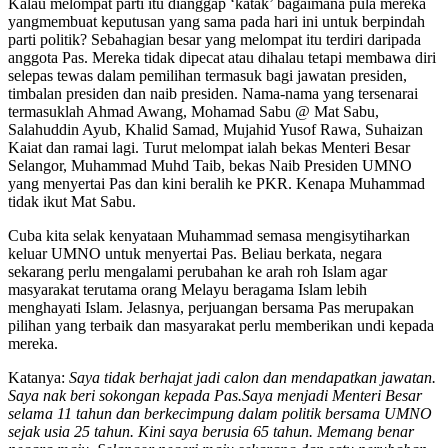
Kalau melompat parti itu dianggap ‘katak’ bagaimana pula mereka
yangmembuat keputusan yang sama pada hari ini untuk berpindah
parti politik? Sebahagian besar yang melompat itu terdiri daripada
anggota Pas. Mereka tidak dipecat atau dihalau tetapi membawa diri
selepas tewas dalam pemilihan termasuk bagi jawatan presiden,
timbalan presiden dan naib presiden. Nama-nama yang tersenarai
termasuklah Ahmad Awang, Mohamad Sabu @ Mat Sabu,
Salahuddin Ayub, Khalid Samad, Mujahid Yusof Rawa, Suhaizan
Kaiat dan ramai lagi. Turut melompat ialah bekas Menteri Besar
Selangor, Muhammad Muhd Taib, bekas Naib Presiden UMNO
yang menyertai Pas dan kini beralih ke PKR. Kenapa Muhammad
tidak ikut Mat Sabu.
Cuba kita selak kenyataan Muhammad semasa mengisytiharkan
keluar UMNO untuk menyertai Pas. Beliau berkata, negara
sekarang perlu mengalami perubahan ke arah roh Islam agar
masyarakat terutama orang Melayu beragama Islam lebih
menghayati Islam. Jelasnya, perjuang­an bersama Pas merupakan
pilihan yang terbaik dan masyarakat perlu memberikan undi kepada
mereka.
Katanya:
Saya tidak berhajat jadi calon dan mendapatkan jawatan.
Saya nak beri sokongan kepada Pas.Saya menjadi Menteri Besar
selama 11 tahun dan berkecimpung dalam politik bersama UMNO
sejak usia 25 tahun. Kini saya berusia 65 tahun. Memang benar