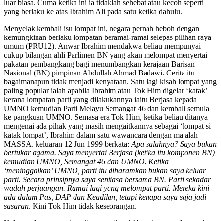
luar biasa. Cuma ketika ini ia tidaklah sehebat atau kecoh seperti
yang berlaku ke atas Ibrahim Ali pada satu ketika dahulu.
Menyelak kembali isu lompat ini, negara pernah heboh dengan
kemungkinan berlaku lompatan beramai-ramai selepas pilihan raya
umum (PRU12). Anwar Ibrahim mendakwa beliau mempunyai
cukup bilangan ahli Parlimen BN yang akan melompat menyertai
pakatan pembangkang bagi menumbangkan kerajaan Barisan
Nasional (BN) pimpinan Abdullah Ahmad Badawi. Cerita itu
bagaimanapun tidak menjadi kenyataan. Satu lagi kisah lompat yang
paling popular ialah apabila Ibrahim atau Tok Him digelar ‘katak’
kerana lompatan parti yang dilakukannya iaitu Berjasa kepada
UMNO kemudian Parti Melayu Semangat 46 dan kembali semula
ke pangkuan UMNO. Semasa era Tok Him, ketika beliau ditanya
mengenai ada pihak yang masih mengaitkannya sebagai ‘lompat si
katak lompat’, Ibrahim dalam satu wawancara dengan majalah
MASSA, keluaran 12 Jun 1999 berkata:
Apa salahnya? Saya bukan
bertukar agama. Saya menyertai Berjasa (ketika itu komponen BN)
kemudian UMNO, Semangat 46 dan UMNO. Ketika
‘meninggalkan’ UMNO, parti itu diharamkan bukan saya keluar
parti. Secara prinsipnya saya sentiasa bersama BN. Parti sekadar
wadah perjuangan. Ramai lagi yang melompat parti. Mereka kini
ada dalam Pas, DAP dan Keadilan, tetapi kenapa saya saja jadi
sasaran
. Kini Tok Him tidak keseorangan.