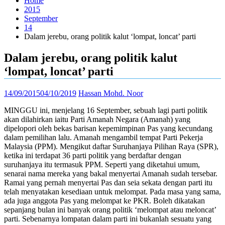
Home
2015
September
14
Dalam jerebu, orang politik kalut ‘lompat, loncat’ parti
Dalam jerebu, orang politik kalut
‘lompat, loncat’ parti
14/09/2015
04/10/2019
Hassan Mohd. Noor
MINGGU ini, menjelang 16 September, sebuah lagi parti politik
akan dilahirkan iaitu Parti Amanah Negara (Amanah) yang
dipelopori oleh bekas barisan kepemimpinan Pas yang kecundang
dalam pemilihan lalu. Amanah mengambil tempat Parti Pekerja
Malaysia (PPM). Mengikut daftar Suruhanjaya Pilihan Raya (SPR),
ketika ini terdapat 36 parti politik yang berdaftar dengan
suruhanjaya itu termasuk PPM. Seperti yang diketahui umum,
senarai nama mereka yang bakal menyertai Amanah sudah tersebar.
Ramai yang pernah menyertai Pas dan seia sekata dengan parti itu
telah menyatakan kesediaan­ untuk melompat. Pada masa yang sama,
ada juga anggota Pas yang melompat ke PKR. Boleh dikatakan
sepanjang bulan ini banyak­ orang politik ‘melompat atau meloncat’
parti. Sebenarnya lompatan­ dalam parti ini bukanlah sesuatu yang