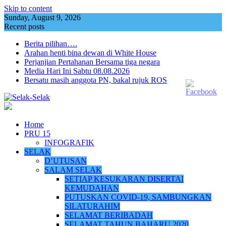
Skip to content
Sunday, August 9, 2026
Recent posts
Berita pilihan….
Arahan henti bina dewan di White House
Perjanjian Pertahanan Bersama tiga negara
Media Hari Ini Sabtu 08.08.2026
Bersatu masih anggota PN, bakal rujuk ROS
Home
PRU 15
INFOGRAFIK
SELAK
D’UTUSAN
SALAM SELAK
SETIAP KESUKARAN DISERTAI
KEMUDAHAN
PUTUSKAN COVID-19, SAMBUNGKAN
SILATURAHIM
SELAMAT BERIBADAH
SELAMAT TAHUN BAHARU 2020