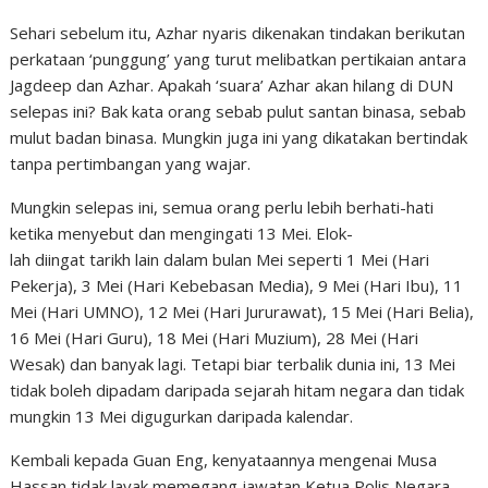
Sehari sebelum itu, Azhar nyaris dikenakan tindakan berikutan
perkataan ‘punggung’ yang turut melibatkan pertikaian antara
Jagdeep dan Azhar. Apakah ‘suara’ Azhar akan hilang di DUN
selepas ini? Bak kata orang sebab pulut santan binasa, sebab
mulut badan binasa. Mungkin juga ini yang dikatakan bertindak
tanpa pertimbangan yang wajar.
Mungkin selepas ini, semua orang perlu lebih berhati-hati
ketika menyebut dan mengingati 13 Mei. Elok-
lah diingat tarikh lain dalam bulan Mei seperti 1 Mei (Hari
Pekerja), 3 Mei (Hari Kebebasan Media), 9 Mei (Hari Ibu), 11
Mei (Hari UMNO), 12 Mei (Hari Jururawat), 15 Mei (Hari Belia),
16 Mei (Hari Guru), 18 Mei (Hari Muzium), 28 Mei (Hari
Wesak) dan banyak lagi. Tetapi biar terbalik dunia ini, 13 Mei
tidak boleh dipadam daripada sejarah hitam negara dan tidak
mungkin 13 Mei digugurkan daripada kalendar.
Kembali kepada Guan Eng, kenyataannya mengenai Musa
Hassan tidak layak memegang jawatan Ketua Polis Negara