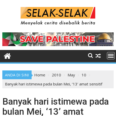
Skip
to
content
ANDA DI SINI
Home
2010
May
10
Banyak hari istimewa pada bulan Mei, ‘13’ amat sensitif
Banyak hari istimewa pada
bulan Mei, ‘13’ amat