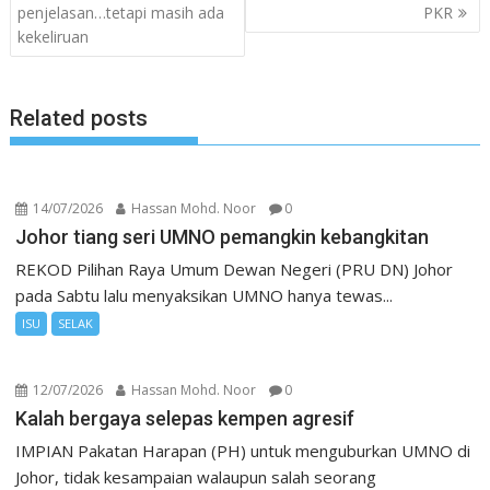
navigation
penjelasan…tetapi masih ada
PKR
kekeliruan
Related posts
14/07/2026
Hassan Mohd. Noor
0
Johor tiang seri UMNO pemangkin kebangkitan
REKOD Pilihan Raya Umum Dewan Negeri (PRU DN) Johor
pada Sabtu lalu menyaksikan UMNO hanya tewas...
ISU
SELAK
12/07/2026
Hassan Mohd. Noor
0
Kalah bergaya selepas kempen agresif
IMPIAN Pakatan Harapan (PH) untuk menguburkan UMNO di
Johor, tidak kesampaian walaupun salah seorang