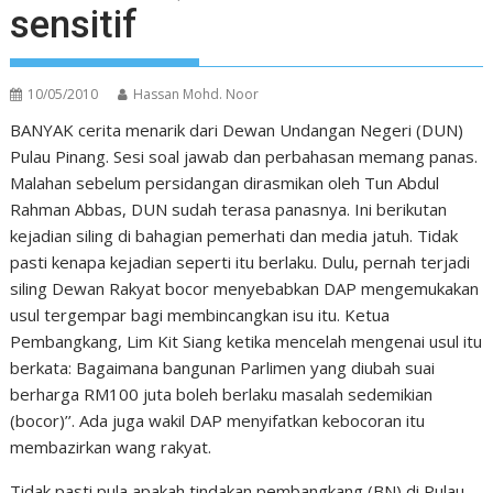
sensitif
10/05/2010
Hassan Mohd. Noor
BANYAK cerita menarik dari Dewan Undangan Negeri (DUN)
Pulau Pinang. Sesi soal jawab dan perbahasan memang panas.
Malahan sebelum persidangan dirasmikan oleh Tun Abdul
Rahman Abbas, DUN sudah terasa panasnya. Ini berikutan
kejadian siling di bahagian pemerhati dan media jatuh. Tidak
pasti kenapa kejadian seperti itu berlaku. Dulu, pernah terjadi
siling Dewan Rakyat bocor menyebabkan DAP mengemukakan
usul tergempar bagi membincangkan isu itu. Ketua
Pembangkang, Lim Kit Siang ketika mencelah mengenai usul itu
berkata: Bagaimana bangunan Parlimen yang diubah suai
berharga RM100 juta boleh berlaku masalah sedemikian
(bocor)’’. Ada juga wakil DAP menyifatkan kebocoran itu
membazirkan wang rakyat.
Tidak pasti pula apakah tindakan pembangkang (BN) di Pulau