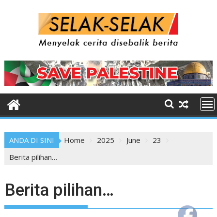
Skip
to
content
ANDA DI SINI
Home
2025
June
23
Berita pilihan…
Berita pilihan…