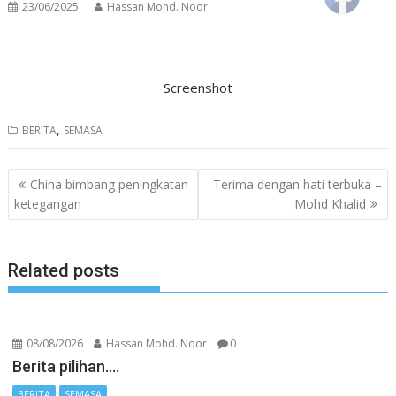
23/06/2025
Hassan Mohd. Noor
Screenshot
,
BERITA
SEMASA
Post
China bimbang peningkatan
Terima dengan hati terbuka –
navigation
ketegangan
Mohd Khalid
Related posts
08/08/2026
Hassan Mohd. Noor
0
Berita pilihan….
BERITA
SEMASA