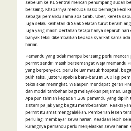
sebelum ke KL Sentral mencari penumpang sudah bera
bersaing. Khabarnya mencuba nasib berniaga kecil-k
sebagai pemandu sama ada Grab, Uber, kereta sapu,
juga selalu kelihatan di Salak Selatan turut beralih 
juga yang masih bertahan tetapi hanya separuh hari
banyak teksi dikembalikan kepada syarikat sama ada
harian.
Pemandu yang tidak mampu bersaing perlu mencari pe
permit sendiri masih bersemangat waja memandu Pr
yang berpenyakit, perlu keluar masuk ‘hospital’, beg
pulih teksi. Justeru apabila baru-baru ini 300 lagi p
teksi akan meningkat. Walaupun mendapat geran RM5,
dan modal tambahan bagi melayakkan pinjaman. Bag
Apa pun tahniah kepada 1,208 pemandu yang dipilih
sistem pa­ jak yang begitu membebankan. Reaksi ya
permit itu amat menggalak­kan. Pemberian lesen t
perlu lagi membayar sewa harian. Keadaan lebih sele
kurangnya pemandu perlu menjelaskan sewa harian 