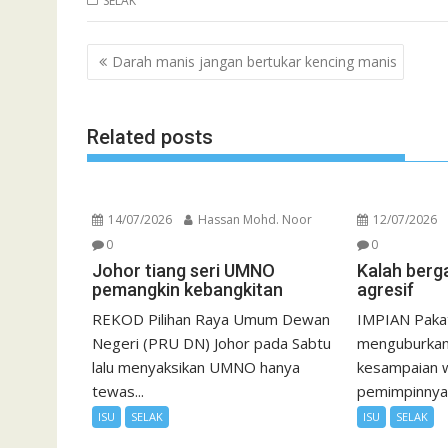
SELAK
Post
Darah manis jangan bertukar kencing manis
navigation
Related posts
14/07/2026
Hassan Mohd. Noor
12/07/2026
0
0
Johor tiang seri UMNO
Kalah berg
pemangkin kebangkitan
agresif
REKOD Pilihan Raya Umum Dewan
IMPIAN Paka
Negeri (PRU DN) Johor pada Sabtu
menguburkan 
lalu menyaksikan UMNO hanya
kesampaian w
tewas...
pemimpinnya 
ISU
SELAK
ISU
SELAK