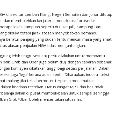
 di seki­ tar Lembah Klang, Negeri Sem­bilan dan Johor ditutup
n dan membolehkan kerja­kerja menaik taraf prosedur
rapa loka­si tumpuan seperti di Bukit Jalil, Kampung Baru,
 yang dibuka tetapi jarak stesen menyebabkan pemandu
nya beratur panjang yang sudah tentu men­curi masa yang amat
atas alasan penjua­lan NGV tidak menguntungkan.
g­gung lebih tinggi. Sesuatu perlu dilakukan untuk membantu
in baik. Grab dan Uber juga belum diuji dengan cabaran sebenar.
ngan komisyen dikatakan tinggi bagi setiap per­jalanan. Dalam
reka juga ‘lega’ kerana ada in­sentif. Diharapkan, industri teksi
mat ma­lang jika teksi bermeter terpaksa menamatkan
alam keadaan tertekan. Harus diingat MRT dan bas tidak
lanja sakan di pusat membeli­-belah untuk sam­pai sehingga
lan Grab/Uber boleh mencerita­kan situasi ini.