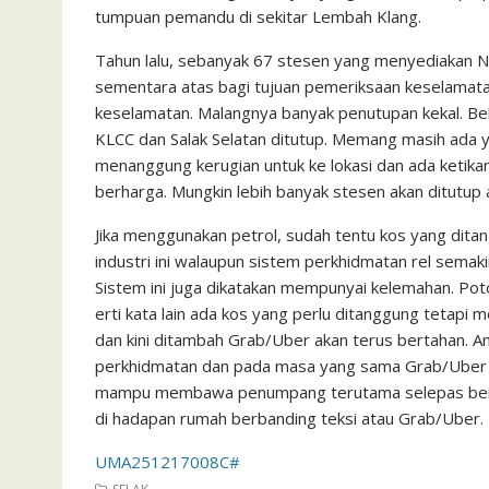
tumpuan pemandu di sekitar Lembah Klang.
Tahun lalu, sebanyak 67 stesen yang menyediakan NGV
semen­tara atas bagi tujuan pemeriksaan keselamata
keselamatan. Malangnya banyak penutupan kekal. Bebe
KLCC dan Salak Selatan ditutup. Memang masih ada
menanggung kerugian untuk ke lokasi dan ada ketika
berharga. Mungkin lebih banyak stesen akan ditutup 
Jika menggunakan petrol, sudah tentu kos yang ditan
industri ini walaupun sistem perkhidmatan rel semak
Sistem ini juga dikatakan mempunyai kelemahan. Poto
erti kata lain ada kos yang perlu ditanggung tetapi me
dan kini ditambah Grab/Uber akan terus bertahan. A
perkhidmatan dan pada masa yang sama Grab/Uber d
mam­pu membawa penumpang teru­tama selepas berbe
di hadapan rumah berbanding teksi atau Grab/Uber. Ik
UMA251217008C#