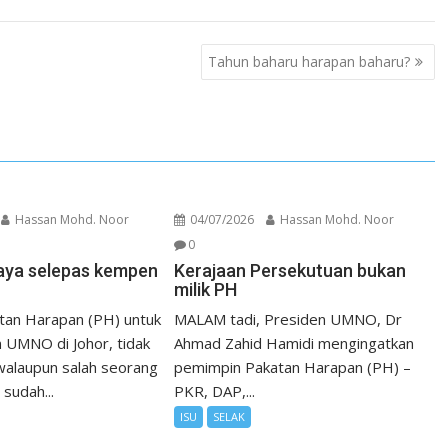
Tahun baharu harapan baharu?
Hassan Mohd. Noor
04/07/2026
Hassan Mohd. Noor
0
aya selepas kempen
Kerajaan Persekutuan bukan
milik PH
tan Harapan (PH) untuk
MALAM tadi, Presiden UMNO, Dr
UMNO di Johor, tidak
Ahmad Zahid Hamidi mengingatkan
alaupun salah seorang
pemimpin Pakatan Harapan (PH) –
sudah...
PKR, DAP,...
ISU
SELAK