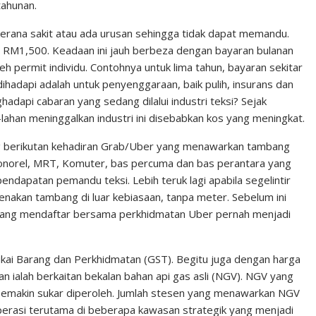
tahunan.
erana sakit atau ada urusan sehingga tidak dapat memandu.
i? RM1,500. Keadaan ini jauh berbeza dengan bayaran bulanan
 permit individu. Contohnya un­tuk lima tahun, bayaran sekitar
hadapi adalah untuk penyenggaraan, baik pulih, insurans dan
dapi cabaran yang sedang dilalui industri tek­si? Sejak
-lahan meninggalkan industri ini disebabkan kos yang meningkat.
 beri­kutan kehadiran Grab/Uber yang menawarkan tambang
 Monorel, MRT, Komuter, bas percuma dan bas perantara yang
­dapatan pemandu teksi. Lebih teruk lagi apabila segelintir
akan tam­bang di luar kebiasaan, tanpa meter. Sebelum ini
 yang mendaftar bersama perkhidmatan Uber pernah men­jadi
kai Barang dan Perkhidmatan (GST). Begitu juga dengan harga
 ialah berkaitan bekalan bahan api gas asli (NGV). NGV yang
emakin sukar diper­oleh. Jumlah stesen yang mena­warkan NGV
e­rasi terutama di beberapa kawasan strategik yang menjadi