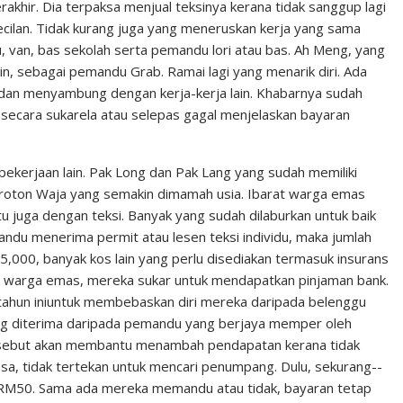
khir. Dia terpaksa menjual teksinya kerana tidak sanggup lagi
ecilan. Tidak kurang juga yang meneruskan kerja yang sama
 van, bas sekolah serta pemandu lori atau bas. Ah Meng, yang
angin, sebagai pemandu Grab. Ramai lagi yang menarik diri. Ada
 dan menyambung dengan kerja-kerja lain. Khabarnya sudah
 secara sukarela atau selepas gagal menjelaskan bayaran
kerjaan lain. Pak Long dan Pak Lang yang sudah memiliki
oton Waja yang semakin dimamah usia. Ibarat warga emas
itu juga dengan teksi. Banyak yang sudah dilaburkan untuk baik
emandu menerima permit atau lesen teksi individu, maka jumlah
000, banyak kos lain yang perlu disediakan termasuk insurans
i warga emas, mereka sukar untuk mendapatkan pinjaman bank.
 tahun iniuntuk membebaskan diri mereka daripada belenggu
ng diterima daripada pemandu yang berjaya memper­ oleh
ersebut akan membantu menambah pen­dapatan kerana tidak
sa, tidak tertekan un­tuk mencari penumpang. Dulu, sekurang-­
RM50. Sama ada mereka me­mandu atau tidak, bayaran tetap