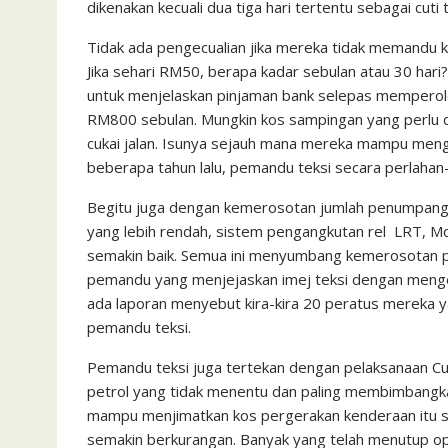
dikenakan kecuali dua tiga hari tertentu sebagai cuti 
Tidak ada pengecualian jika mereka tidak memandu k
Jika se­hari RM50, berapa kadar sebulan atau 30 har
untuk menjelaskan pin­jaman bank selepas memperoleh
RM800 sebulan. Mungkin kos sampingan yang perlu di
cukai ja­lan. Isunya sejauh mana mereka mampu mengha
beberapa tahun lalu, pemandu teksi secara perlahan­
Begitu juga dengan kemero­sotan jumlah penumpang
yang lebih rendah, sistem pengangkutan rel ­ LRT,
semakin baik. Semua ini menyumbang kemerosotan pen
pe­mandu yang menjejaskan imej teksi dengan mengen
ada laporan menyebut kira-­kira 20 peratus mereka
pemandu teksi.
Pemandu teksi juga tertekan dengan pelaksanaan Cu
petrol yang tidak menentu dan paling membimbang­kan
mam­pu menjimatkan kos pergerakan kenderaan itu s
semakin berkurangan. Banyak yang telah menutup op