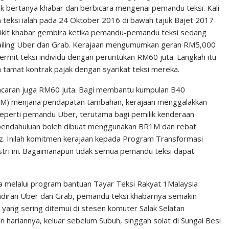
ak bertanya khabar dan berbicara mengenai pemandu teksi. Kali
eksi ialah pada 24 Oktober 2016 di bawah tajuk Bajet 2017
ikit khabar gembira ketika pemandu-pemandu teksi sedang
hailing Uber dan Grab. Kerajaan mengumumkan geran RM5,000
mit teksi individu dengan peruntukan RM60 juta. Langkah itu
tamat kontrak pajak dengan syarikat teksi mereka.
ancaran juga RM60 juta. Bagi membantu kumpulan B40
1M) menjana pendapatan tambahan, kerajaan menggalakkan
eperti pemandu Uber, terutama bagi pemilik kenderaan
an pendahuluan boleh dibuat menggunakan BR1M dan rebat
z. Inilah komitmen kerajaan kepada Program Transformasi
stri ini. Bagaimanapun tidak semua pemandu teksi dapat
 melalui program bantuan Tayar Teksi Rakyat 1Malaysia
adiran Uber dan Grab, pemandu teksi khabarnya semakin
yang sering ditemui di stesen komuter Salak Selatan
n hariannya, keluar sebelum Subuh, singgah solat di Sungai Besi