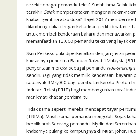
rezeki sebagai pemandu teksi? Sudah lama Selak tid
terakhir
Selak
memperkatakan mengenai rakan-rakan t
khabar gembira atau duka? Bajet 2017 memberi sed
dilambung duka dengan kehadiran perkhidmatan e-
untuk membeli kenderaan baharu dan menawarkan per
memanfaatkan 12,000 pemandu teksi yang layak dan 
Skim Perkeso pula diperkenalkan dengan geran pel
khususnya penerima Bantuan Rakyat 1Malaysia (BR
penyertaan mereka sebagai pemandu
ride-sharing
s
sendiri.Bagi yang tidak memiliki kenderaan, bayar
sebanyak RM4,000 bagi pembelian kereta Proton Iri
Industri Teksi (PTIT) bagi membangunkan taraf indu
menikmati khabar gembira itu.
Tidak sama seperti mereka mendapat tayar percuma
(TRIMa). Masih ramai pemandu mengeluh. Sejak keh
beralih arah.Seorang pemandu, Mydin dari Seremban 
khabarnya pulang ke kampungnya di Muar, Johor. Ruti