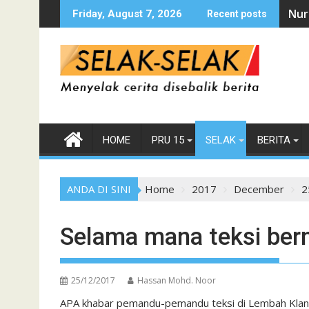
Skip
Nur
Friday, August 7, 2026
Recent posts
to
content
HOME
PRU 15
SELAK
BERITA
ANDA DI SINI
Home
2017
December
2
Selama mana teksi be
25/12/2017
Hassan Mohd. Noor
APA khabar pemandu-pemandu teksi di Lembah Klang