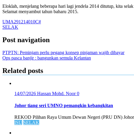
Eloklah, menjelang beberapa hari lagi jendela 2014 ditutup, kita sel
Selamat menyambut tahun baharu 2015.
UMA291214010C#
SELAK
Post navigation
PTPTN: Peminjam perlu pegang konsep pinjaman wajib dibayar
Ops pasca banjir : bangunkan semula Kelantan
Related posts
14/07/2026
Hassan Mohd. Noor
0
Johor tiang seri UMNO pemangkin kebangkitan
REKOD Pilihan Raya Umum Dewan Negeri (PRU DN) Johor p
ISU
SELAK