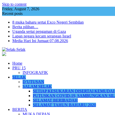
Skip to content
Friday, August 7, 2026
Recent posts
8 muka baharu sertai Exco Negeri Sembilan
Berita pilihan…
Uganda sertai pengaman di Gaza
Lapan negara kecam serangan Israel
Media Hari Ini Jumaat 07.08.2026
Home
PRU 15
INFOGRAFIK
SELAK
D’UTUSAN
SALAM SELAK
SETIAP KESUKARAN DISERTAI KEMUDA
PUTUSKAN COVID-19, SAMBUNGKAN SI
SELAMAT BERIBADAH
SELAMAT TAHUN BAHARU 2020
BERITA
MUKA DEPAN