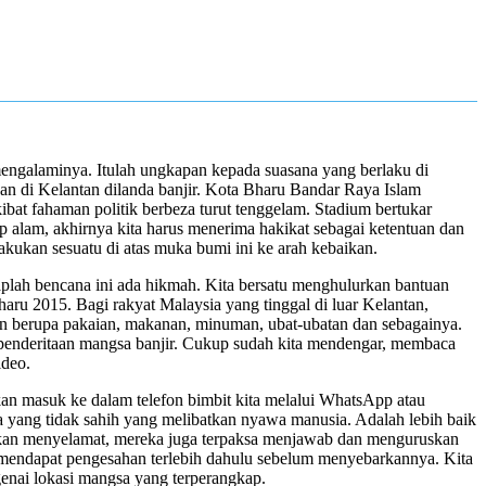
engalaminya. Itulah ungkapan kepada suasana yang berlaku di
an di Kelantan dilanda banjir. Kota Bharu Bandar Raya Islam
at fahaman politik berbeza turut tenggelam. Stadium bertukar
 alam, akhirnya kita harus menerima hakikat sebagai ketentuan dan
ukan sesuatu di atas muka bumi ini ke arah kebaikan.
plah bencana ini ada hikmah. Kita bersatu menghulurkan­ bantuan
aru 2015. Bagi rakyat Malaysia yang tinggal di luar Kelantan,
 berupa pakaian, makanan, minuman, ubat-ubatan dan sebagainya.
ai penderitaan mangsa banjir. Cukup sudah kita mendengar, membaca
ideo.
an masuk ke dalam telefon bimbit kita melalui WhatsApp atau
ta yang tidak sahih yang melibatkan nyawa manusia. Adalah lebih baik
akan menyelamat, mereka juga terpaksa menjawab dan menguruskan
ita mendapat pengesahan terlebih dahulu sebelum menyebarkannya. Kita
enai lokasi mangsa yang terperangkap.