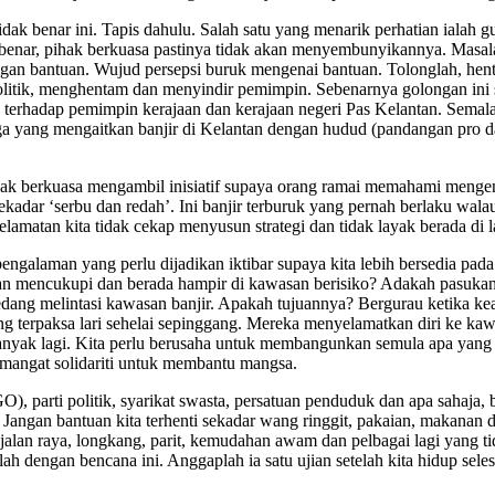
ak benar ini. Tapis dahulu. Salah satu yang menarik perhatian ialah 
ka benar, pihak berkuasa pastinya tidak akan menyembunyikannya. Mas
engan bantuan. Wujud persepsi buruk mengenai bantuan. Tolonglah, henti
litik, menghentam dan menyindir pemimpin. Sebenarnya golongan ini s
nis terhadap pemimpin kerajaan dan kerajaan negeri Pas Kelantan. Sema
a yang mengaitkan banjir di Kelantan dengan hudud (pandangan pro da
ihak berkuasa mengambil inisiatif supaya orang ramai memahami mengen
adar ‘serbu dan redah’. Ini banjir terburuk yang pernah berlaku wal
atan kita tidak cekap menyusun strategi dan tidak layak berada di 
engalaman yang perlu dijadikan iktibar supaya kita lebih bersedia pad
an mencukupi dan berada hampir di kawasan berisiko? Adakah pasukan
ang melintasi kawasan banjir. Apakah tujuannya? Bergurau ketika ke
ang terpaksa lari sehelai sepinggang. Mereka menyelamatkan diri ke k
 banyak lagi. Kita perlu berusaha untuk membangunkan semula apa yan
emangat solidariti untuk membantu mangsa.
O), parti politik, syarikat swasta, persatuan penduduk dan apa sahaja,
angan bantuan kita terhenti sekadar wang ringgit, pakaian, makanan 
, jalan raya, longkang, parit, kemudahan awam dan pelbagai lagi yang 
 dengan bencana ini. Anggaplah ia satu ujian setelah kita hidup sele