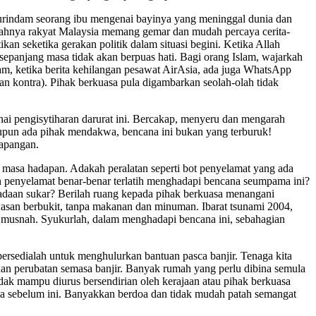
gurindam seorang ibu me­ngenai bayinya yang meninggal dunia dan
alahnya rakyat Malaysia memang gemar dan mudah percaya cerita-
kan seketika gerakan politik dalam situasi begini. Ketika Allah
epanjang masa tidak akan berpuas hati. Bagi orang Islam, wajarkah
lam, ketika berita kehilangan pesawat AirAsia, ada juga WhatsApp
n kontra). Pihak berkuasa pula digambarkan seolah-olah tidak
ai pengisytiharan darurat ini. Bercakap, menyeru dan mengarah
aupun ada pihak mendakwa, bencana ini bukan yang terburuk!
lapangan.
a masa hadapan. Adakah peralatan se­perti bot penyelamat yang ada
 penyelamat benar-benar terlatih menghadapi bencana seumpama ini?
adaan sukar? Berilah ruang kepada pihak berkuasa menangani
awasan berbukit, tanpa makanan dan minuman. Ibarat tsunami 2004,
g musnah. Syukurlah, dalam menghadapi bencana ini, sebahagian
 bersedialah untuk menghulurkan bantuan pasca banjir. Tenaga kita
dan perubatan semasa banjir. Banyak rumah yang perlu dibina semula
tidak mampu diurus bersendirian oleh kerajaan atau pihak berkuasa
sa sebelum ini. Banyakkan berdoa dan tidak mudah patah semangat