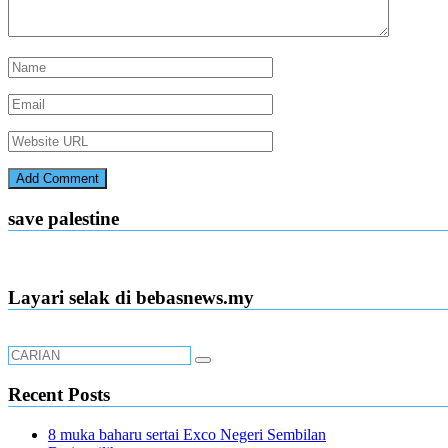
save palestine
Layari selak di bebasnews.my
Recent Posts
8 muka baharu sertai Exco Negeri Sembilan