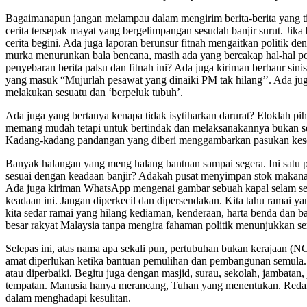
Bagaimanapun jangan melampau dalam mengirim berita-berita yang tid
cerita tersepak mayat yang bergelimpangan sesudah banjir surut. Ji
cerita begini. Ada juga laporan berunsur fitnah mengaitkan politik d
murka menurunkan bala bencana, masih ada yang bercakap hal-hal po
penyebaran berita palsu dan fitnah ini? Ada juga kiriman berbaur si
yang masuk “Mujurlah pesawat yang dinaiki PM tak hilang’’. Ada jug
melakukan sesuatu dan ‘berpeluk tubuh’.
Ada juga yang bertanya kenapa tidak isytiharkan darurat? Eloklah p
memang mudah tetapi untuk bertindak dan melaksanakannya bukan sek
Kadang-kadang pandangan yang diberi menggambarkan pasukan keselam
Banyak halangan yang meng­ halang bantuan sampai segera­. Ini satu p
sesuai dengan keadaan banjir? Adakah pusat menyimpan­ stok makan
Ada juga kiriman WhatsApp mengenai gambar sebuah kapal selam sed
keadaan ini. Jangan diperkecil dan dipersendakan. Kita tahu ramai y
kita sedar ramai yang hilang kediaman, kenderaan, harta benda dan
besar rakyat Malaysia tanpa mengira fahaman politik menunjukkan s
Selepas ini, atas nama apa sekali pun, pertubuhan bukan kerajaan (NG
amat diperlukan ketika bantuan pemulihan dan pembangunan semula. J
atau diperbaiki. Begitu juga dengan masjid, surau, sekolah, jambatan
tempatan. Manusia hanya merancang, Tuhan yang menentukan. Redalah
dalam menghadapi kesulitan.