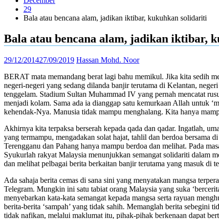
December
29
Bala atau bencana alam, jadikan iktibar, kukuhkan solidariti
Bala atau bencana alam, jadikan iktibar, k
29/12/2014
27/09/2019
Hassan Mohd. Noor
BERAT mata memandang berat lagi bahu memikul. Jika kita sedih mem
negeri-negeri yang sedang dilanda banjir terutama di Kelantan, neg
tenggelam. Stadium Sultan Muhammad IV yang pernah mencatat ru­suha
menjadi kolam. Sama ada ia dianggap satu kemurkaan Allah untuk ‘me
kehendak-Nya. Manusia tidak mampu menghalang. Kita hanya mampu be
Akhirnya kita terpaksa berserah kepada qada dan qadar. Ingatlah, u
yang termampu, mengadakan solat hajat, tahlil dan berdoa bersama d
Terengganu dan Pahang hanya mampu berdoa dan melihat. Pada masa
Syukurlah rakyat Malaysia menunjukkan­ semangat solidariti dalam me
dan melihat pelbagai berita berkaitan banjir terutama yang masuk di 
Ada sahaja berita cemas di sana sini yang menyatakan mangsa terper
Telegram. Mungkin ini satu tabiat orang Malaysia yang suka ‘berceri
menyebarkan kata-kata semangat kepada mangsa serta rayuan mengh
berita-berita ‘sampah’ yang tidak sahih. Memanglah berita sebegini 
tidak nafikan, melalui maklumat itu, pihak-pihak berkenaan dapat 