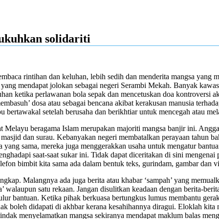
ukuhkan solidariti
baca rintihan dan keluhan, lebih sedih dan menderita mangsa yang m
eri yang mendapat jolokan sebagai negeri Serambi Mekah. Banyak kawas
n ketika perlawanan bola sepak dan mencetuskan doa kontroversi akib
mbasuh’ dosa atau sebagai bencana akibat kerakusan manusia terhadap
rtawakal setelah berusaha dan berikhtiar untuk mencegah atau melak
mat Melayu beragama Islam merupakan majoriti mangsa banjir ini. Angga
i masjid dan surau. Kebanyakan negeri membatalkan perayaan tahun bah
 yang sama, mereka juga menggerakkan usaha untuk mengatur bantuan
nghadapi saat-saat sukar ini. Tidak dapat diceritakan di sini mengen
telefon bimbit kita sama ada dalam bentuk teks, gurindam, gambar dan v
angkap. Malangnya ada juga berita atau khabar ‘sampah’ yang memualk
ta’ walaupun satu rekaan. Jangan disulitkan keadaan dengan berita-beri
ulur bantuan. Ketika pihak berkuasa bertungkus lumus membantu ger
tidak boleh didapati di akhbar kerana kesahihannya diragui. Eloklah k
bertindak menyelamatkan mangsa sekiranya mendapat maklum balas meng