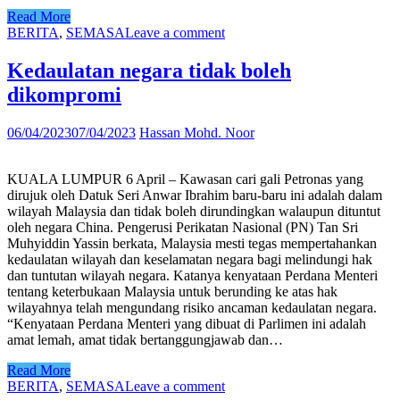
Read More
BERITA
,
SEMASA
Leave a comment
Kedaulatan negara tidak boleh
dikompromi
06/04/2023
07/04/2023
Hassan Mohd. Noor
KUALA LUMPUR 6 April – Kawasan cari gali Petronas yang
dirujuk oleh Datuk Seri Anwar Ibrahim baru-baru ini adalah dalam
wilayah Malaysia dan tidak boleh dirundingkan walaupun dituntut
oleh negara China. Pengerusi Perikatan Nasional (PN) Tan Sri
Muhyiddin Yassin berkata, Malaysia mesti tegas mempertahankan
kedaulatan wilayah dan keselamatan negara bagi melindungi hak
dan tuntutan wilayah negara. Katanya kenyataan Perdana Menteri
tentang keterbukaan Malaysia untuk berunding ke atas hak
wilayahnya telah mengundang risiko ancaman kedaulatan negara.
“Kenyataan Perdana Menteri yang dibuat di Parlimen ini adalah
amat lemah, amat tidak bertanggungjawab dan…
Read More
BERITA
,
SEMASA
Leave a comment