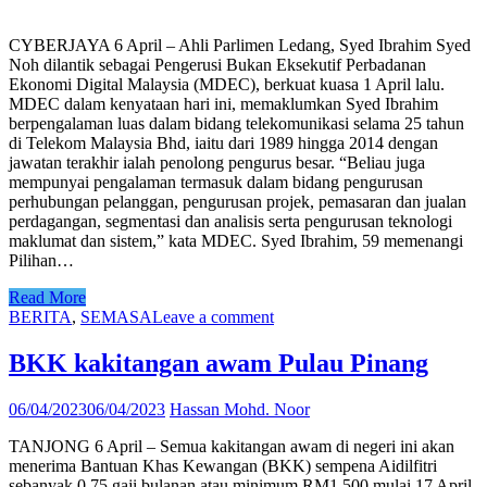
CYBERJAYA 6 April – Ahli Parlimen Ledang, Syed Ibrahim Syed
Noh dilantik sebagai Pengerusi Bukan Eksekutif Perbadanan
Ekonomi Digital Malaysia (MDEC), berkuat kuasa 1 April lalu.
MDEC dalam kenyataan hari ini, memaklumkan Syed Ibrahim
berpengalaman luas dalam bidang telekomunikasi selama 25 tahun
di Telekom Malaysia Bhd, iaitu dari 1989 hingga 2014 dengan
jawatan terakhir ialah penolong pengurus besar. “Beliau juga
mempunyai pengalaman termasuk dalam bidang pengurusan
perhubungan pelanggan, pengurusan projek, pemasaran dan jualan
perdagangan, segmentasi dan analisis serta pengurusan teknologi
maklumat dan sistem,” kata MDEC. Syed Ibrahim, 59 memenangi
Pilihan…
Read More
BERITA
,
SEMASA
Leave a comment
BKK kakitangan awam Pulau Pinang
06/04/2023
06/04/2023
Hassan Mohd. Noor
TANJONG 6 April – Semua kakitangan awam di negeri ini akan
menerima Bantuan Khas Kewangan (BKK) sempena Aidilfitri
sebanyak 0.75 gaji bulanan atau minimum RM1,500 mulai 17 April