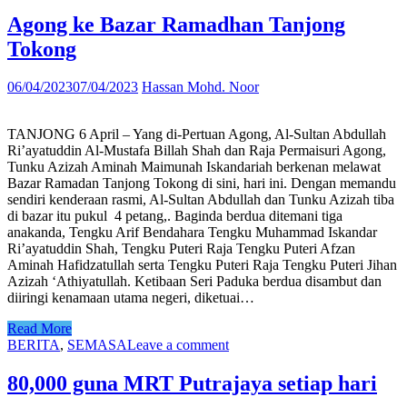
Agong ke Bazar Ramadhan Tanjong
Tokong
06/04/2023
07/04/2023
Hassan Mohd. Noor
TANJONG 6 April – Yang di-Pertuan Agong, Al-Sultan Abdullah
Ri’ayatuddin Al-Mustafa Billah Shah dan Raja Permaisuri Agong,
Tunku Azizah Aminah Maimunah Iskandariah berkenan melawat
Bazar Ramadan Tanjong Tokong di sini, hari ini. Dengan memandu
sendiri kenderaan rasmi, Al-Sultan Abdullah dan Tunku Azizah tiba
di bazar itu pukul 4 petang,. Baginda berdua ditemani tiga
anakanda, Tengku Arif Bendahara Tengku Muhammad Iskandar
Ri’ayatuddin Shah, Tengku Puteri Raja Tengku Puteri Afzan
Aminah Hafidzatullah serta Tengku Puteri Raja Tengku Puteri Jihan
Azizah ‘Athiyatullah. Ketibaan Seri Paduka berdua disambut dan
diiringi kenamaan utama negeri, diketuai…
Read More
BERITA
,
SEMASA
Leave a comment
80,000 guna MRT Putrajaya setiap hari