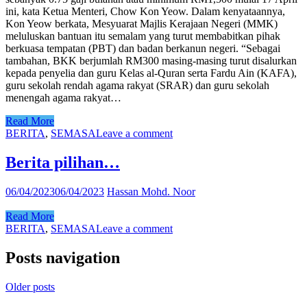
ini, kata Ketua Menteri, Chow Kon Yeow. Dalam kenyataannya,
Kon Yeow berkata, Mesyuarat Majlis Kerajaan Negeri (MMK)
meluluskan bantuan itu semalam yang turut membabitkan pihak
berkuasa tempatan (PBT) dan badan berkanun negeri. “Sebagai
tambahan, BKK berjumlah RM300 masing-masing turut disalurkan
kepada penyelia dan guru Kelas al-Quran serta Fardu Ain (KAFA),
guru sekolah rendah agama rakyat (SRAR) dan guru sekolah
menengah agama rakyat…
Read More
BERITA
,
SEMASA
Leave a comment
Berita pilihan…
06/04/2023
06/04/2023
Hassan Mohd. Noor
Read More
BERITA
,
SEMASA
Leave a comment
Posts navigation
Older posts