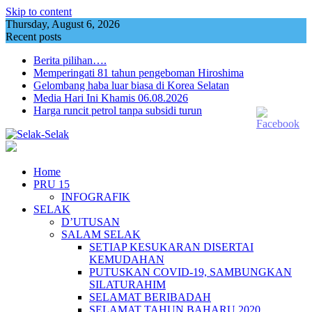
Skip to content
Thursday, August 6, 2026
Recent posts
Berita pilihan….
Memperingati 81 tahun pengeboman Hiroshima
Gelombang haba luar biasa di Korea Selatan
Media Hari Ini Khamis 06.08.2026
Harga runcit petrol tanpa subsidi turun
Home
PRU 15
INFOGRAFIK
SELAK
D’UTUSAN
SALAM SELAK
SETIAP KESUKARAN DISERTAI
KEMUDAHAN
PUTUSKAN COVID-19, SAMBUNGKAN
SILATURAHIM
SELAMAT BERIBADAH
SELAMAT TAHUN BAHARU 2020