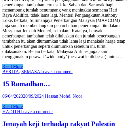
penerbangan tambahan termasuk ke Sabah dan Sarawak bagi
menampung jumlah penumpang yang meningkat sempena Hari
Raya Aidilfitri, tidak lama lagi. Menteri Pengangkutan Anthony
Loke, berkata, Suruhanjaya Penerbangan Malaysia (MAVCOM)
juga sudah membentangkan penambahan penerbangan itu dalam
Mesyuarat Jemaah Menteri, semalam. Katanya, banyak
penerbangan tambahan telah diluluskan dan jumlah penerbangan
tambahan itu akan diumumkan tidak lama lagi manakala harga tetap
untuk penerbangan seperti diumumkan sebelum ini, turut
dilaksanakan. Beliau berkata, Malaysia Airlines juga akan
menggunakan pesawat ‘wide body’ (pesawat lebih besar) untuk…
Read More
BERITA
,
SEMASA
Leave a comment
15 Ramadhan…
06/04/2023
20/09/2024
Hassan Mohd. Noor
Read More
HADITH
Leave a comment
Jenayah keji terhadap rakyat Palestin