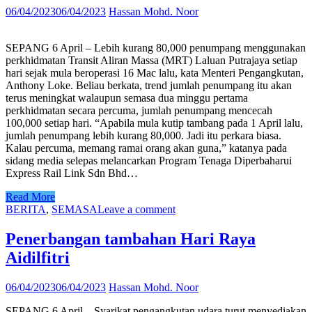
06/04/2023
06/04/2023
Hassan Mohd. Noor
SEPANG 6 April – Lebih kurang 80,000 penumpang menggunakan
perkhidmatan Transit Aliran Massa (MRT) Laluan Putrajaya setiap
hari sejak mula beroperasi 16 Mac lalu, kata Menteri Pengangkutan,
Anthony Loke. Beliau berkata, trend jumlah penumpang itu akan
terus meningkat walaupun semasa dua minggu pertama
perkhidmatan secara percuma, jumlah penumpang mencecah
100,000 setiap hari. “Apabila mula kutip tambang pada 1 April lalu,
jumlah penumpang lebih kurang 80,000. Jadi itu perkara biasa.
Kalau percuma, memang ramai orang akan guna,” katanya pada
sidang media selepas melancarkan Program Tenaga Diperbaharui
Express Rail Link Sdn Bhd…
Read More
BERITA
,
SEMASA
Leave a comment
Penerbangan tambahan Hari Raya
Aidilfitri
06/04/2023
06/04/2023
Hassan Mohd. Noor
SEPANG 6 April – Syarikat pengangkutan udara turut menyediakan