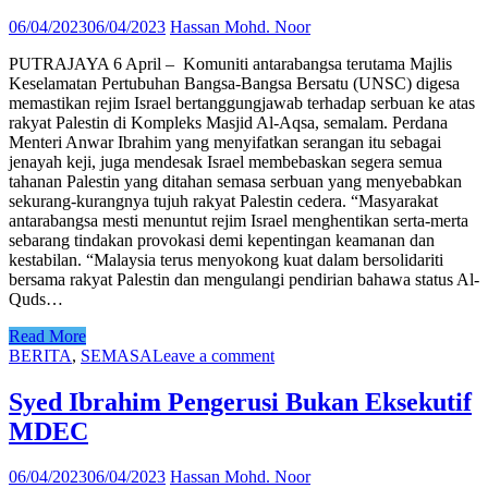
06/04/2023
06/04/2023
Hassan Mohd. Noor
PUTRAJAYA 6 April – Komuniti antarabangsa terutama Majlis
Keselamatan Pertubuhan Bangsa-Bangsa Bersatu (UNSC) digesa
memastikan rejim Israel bertanggungjawab terhadap serbuan ke atas
rakyat Palestin di Kompleks Masjid Al-Aqsa, semalam. Perdana
Menteri Anwar Ibrahim yang menyifatkan serangan itu sebagai
jenayah keji, juga mendesak Israel membebaskan segera semua
tahanan Palestin yang ditahan semasa serbuan yang menyebabkan
sekurang-kurangnya tujuh rakyat Palestin cedera. “Masyarakat
antarabangsa mesti menuntut rejim Israel menghentikan serta-merta
sebarang tindakan provokasi demi kepentingan keamanan dan
kestabilan. “Malaysia terus menyokong kuat dalam bersolidariti
bersama rakyat Palestin dan mengulangi pendirian bahawa status Al-
Quds…
Read More
BERITA
,
SEMASA
Leave a comment
Syed Ibrahim Pengerusi Bukan Eksekutif
MDEC
06/04/2023
06/04/2023
Hassan Mohd. Noor