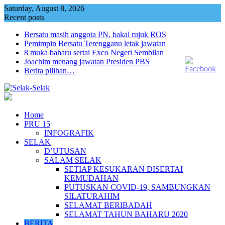
Skip
Saturday, August 8, 2026
to
Recent posts
content
Bersatu masih anggota PN, bakal rujuk ROS
Pemimpin Bersatu Terengganu letak jawatan
8 muka baharu sertai Exco Negeri Sembilan
Joachim menang jawatan Presiden PBS
Berita pilihan…
Home
PRU 15
INFOGRAFIK
SELAK
D’UTUSAN
SALAM SELAK
SETIAP KESUKARAN DISERTAI
KEMUDAHAN
PUTUSKAN COVID-19, SAMBUNGKAN
SILATURAHIM
SELAMAT BERIBADAH
SELAMAT TAHUN BAHARU 2020
BERITA