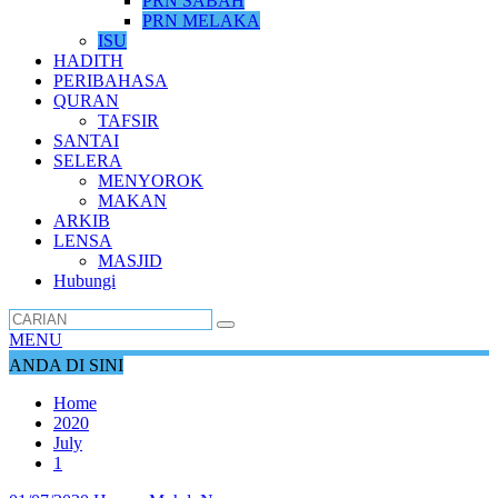
PRN SABAH
PRN MELAKA
ISU
HADITH
PERIBAHASA
QURAN
TAFSIR
SANTAI
SELERA
MENYOROK
MAKAN
ARKIB
LENSA
MASJID
Hubungi
MENU
ANDA DI SINI
Home
2020
July
1