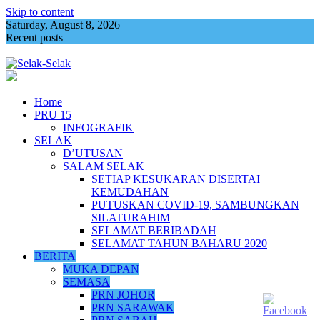
Skip to content
Saturday, August 8, 2026
Recent posts
Bersatu masih anggota PN, bakal rujuk ROS
Home
PRU 15
INFOGRAFIK
SELAK
D’UTUSAN
SALAM SELAK
SETIAP KESUKARAN DISERTAI
KEMUDAHAN
PUTUSKAN COVID-19, SAMBUNGKAN
SILATURAHIM
SELAMAT BERIBADAH
SELAMAT TAHUN BAHARU 2020
BERITA
MUKA DEPAN
SEMASA
PRN JOHOR
PRN SARAWAK