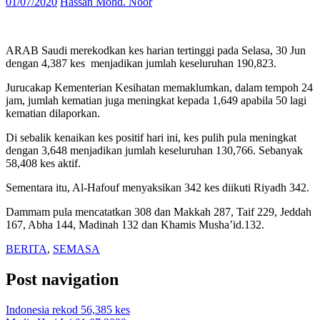
01/07/2020
Hassan Mohd. Noor
ARAB Saudi merekodkan kes harian tertinggi pada Selasa, 30 Jun
dengan 4,387 kes
menjadikan jumlah keseluruhan 190,823.
Jurucakap Kementerian Kesihatan memaklumkan, dalam tempoh 24
jam, jumlah kematian juga meningkat kepada 1,649 apabila 50 lagi
kematian dilaporkan.
Di sebalik kenaikan kes positif hari ini, kes pulih pula meningkat
dengan 3,648 menjadikan jumlah keseluruhan 130,766. Sebanyak
58,408 kes aktif.
Sementara itu, Al-Hafouf menyaksikan 342 kes diikuti Riyadh 342.
Dammam pula mencatatkan 308 dan Makkah 287, Taif 229, Jeddah
167, Abha 144, Madinah 132 dan Khamis Musha’id.132.
BERITA
,
SEMASA
Post navigation
Indonesia rekod 56,385 kes