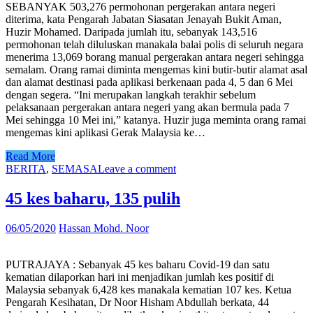
SEBANYAK 503,276 permohonan pergerakan antara negeri
diterima, kata Pengarah Jabatan Siasatan Jenayah Bukit Aman,
Huzir Mohamed. Daripada jumlah itu, sebanyak 143,516
permohonan telah diluluskan manakala balai polis di seluruh negara
menerima 13,069 borang manual pergerakan antara negeri sehingga
semalam. Orang ramai diminta mengemas kini butir-butir alamat asal
dan alamat destinasi pada aplikasi berkenaan pada 4, 5 dan 6 Mei
dengan segera. “Ini merupakan langkah terakhir sebelum
pelaksanaan pergerakan antara negeri yang akan bermula pada 7
Mei sehingga 10 Mei ini,” katanya. Huzir juga meminta orang ramai
mengemas kini aplikasi Gerak Malaysia ke…
Read More
BERITA
,
SEMASA
Leave a comment
45 kes baharu, 135 pulih
06/05/2020
Hassan Mohd. Noor
PUTRAJAYA : Sebanyak 45 kes baharu Covid-19 dan satu
kematian dilaporkan hari ini menjadikan jumlah kes positif di
Malaysia sebanyak 6,428 kes manakala kematian 107 kes. Ketua
Pengarah Kesihatan, Dr Noor Hisham Abdullah berkata, 44