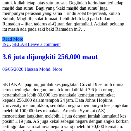
untuk kuliah tetapi atas satu urusan. Begitulah kerinduan terhadap
masjid dan surau. Bagi yang ‘kaki masjid dan surau’ juga
mempunyai perasaan yang sama – rindu solat berjemaah, kuliah
Subuh, Maghrib, solat Jumaat. Lebih-lebih lagi pada bulan
Ramadan – iftar, tadarus al-Quran dan qiamullail. Adakah peluang
itu masih ada pada saki baki Ramadan ini?…
Read More
ISU
,
SELAK
Leave a comment
3.6 juta dijangkiti 256,000 maut
06/05/2020
Hassan Mohd. Noor
SETAKAT pagi ini, jumlah kes jangkitan Covid-19 seluruh dunia
terus meningkat dengan jumlah kumulatif kini 3.6 juta orang,
pertambahan lebih 80,000 kes manakala kematian meningkat
kepada 256,000 dalam tempoh 24 jam. Data Johns Hopkins
University menunjukkan, sembilan negara mempunyai kes jangkitan
melebihi 100,000 kes manakala Amerika Syarikat (AS)
mencatatkan jangkitan melebihi 1 juta dengan jumlah kumulatif kes
positif 1.19 juta. AS juga kekal sebagai negara dengan angka korban
tertinggi dan satu-satunya negara yang melebihi 70,000 kematian.