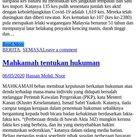
daripada kes baharu itu melibatkan kes jangkitan tempatan dan satu
kes import. Katanya 135 kes pulih sementara jumlah kes aktif
dengan kebolehjangkitan Covid-19 adalah 1,619 kes. Mereka telah
diasingkan dan diberi rawatan. Kes kematian ke-107 (kes ke-2380)
pula merupakan lelaki warganegara Malaysia berumur 51 tahun dan
mempunyai latar belakang penyakit kencing manis, darah tinggi
dan…
Read More
BERITA
,
SEMASA
Leave a comment
Mahkamah tentukan hukuman
06/05/2020
Hassan Mohd. Noor
MAHKAMAH bebas membuat keputusan berkaitan hukuman atau
denda terhadap mana-mana individu yang didapati bersalah
melanggar Perintah Kawalan Pergerakan (PKP), kata Menteri
Kanan (Kluster Keselamatan), Ismail Sabri Yaakob. Katanya, tiada
campur tangan kerajaan dalam penentuan hukuman sebaliknya
bergantung kepada budi bicara badan kehakiman berdasarkan fakta-
fakta kes. “(Perbezaan denda di bawah Akta 342) mungkin kerana
fakta kes yang berbeza, dan itu yang menyebabkan hakim
memutuskan sedemikian,” katanya dalam sidang media harian.
Beliau mengulas reaksi segelintir pihak susulan perbezaan bayaran