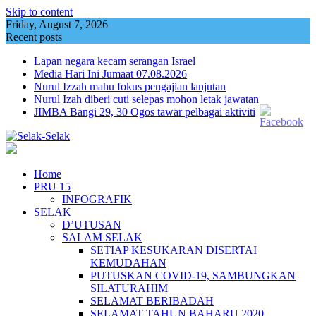
Skip to content
Friday, August 7, 2026
Recent posts
Lapan negara kecam serangan Israel
Media Hari Ini Jumaat 07.08.2026
Nurul Izzah mahu fokus pengajian lanjutan
Nurul Izah diberi cuti selepas mohon letak jawatan
JIMBA Bangi 29, 30 Ogos tawar pelbagai aktiviti
Home
PRU 15
INFOGRAFIK
SELAK
D’UTUSAN
SALAM SELAK
SETIAP KESUKARAN DISERTAI
KEMUDAHAN
PUTUSKAN COVID-19, SAMBUNGKAN
SILATURAHIM
SELAMAT BERIBADAH
SELAMAT TAHUN BAHARU 2020