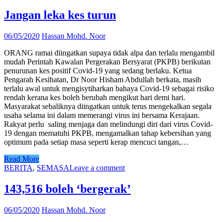
Jangan leka kes turun
06/05/2020
Hassan Mohd. Noor
ORANG ramai diingatkan supaya tidak alpa dan terlalu mengambil
mudah Perintah Kawalan Pergerakan Bersyarat (PKPB) berikutan
penurunan kes positif Covid-19 yang sedang berlaku. Ketua
Pengarah Kesihatan, Dr Noor Hisham Abdullah berkata, masih
terlalu awal untuk mengisytiharkan bahaya Covid-19 sebagai risiko
rendah kerana kes boleh berubah mengikut hari demi hari.
Masyarakat sebaliknya diingatkan untuk terus mengekalkan segala
usaha selama ini dalam memerangi virus ini bersama Kerajaan.
Rakyat perlu saling menjaga dan melindungi diri dari virus Covid-
19 dengan mematuhi PKPB, mengamalkan tahap kebersihan yang
optimum pada setiap masa seperti kerap mencuci tangan,…
Read More
BERITA
,
SEMASA
Leave a comment
143,516 boleh ‘bergerak’
06/05/2020
Hassan Mohd. Noor