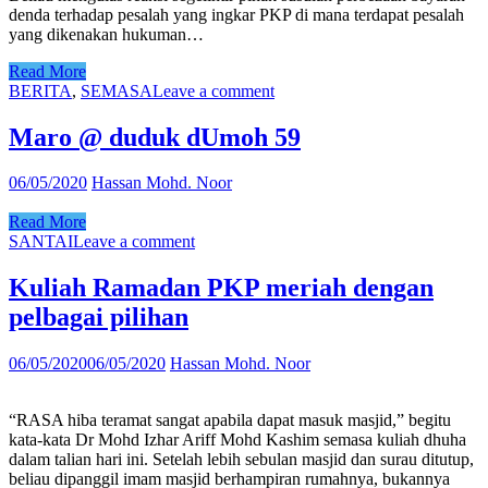
denda terhadap pesalah yang ingkar PKP di mana terdapat pesalah
yang dikenakan hukuman…
Read More
BERITA
,
SEMASA
Leave a comment
Maro @ duduk dUmoh 59
06/05/2020
Hassan Mohd. Noor
Read More
SANTAI
Leave a comment
Kuliah Ramadan PKP meriah dengan
pelbagai pilihan
06/05/2020
06/05/2020
Hassan Mohd. Noor
“RASA hiba teramat sangat apabila dapat masuk masjid,” begitu
kata-kata Dr Mohd Izhar Ariff Mohd Kashim semasa kuliah dhuha
dalam talian hari ini. Setelah lebih sebulan masjid dan surau ditutup,
beliau dipanggil imam masjid berhampiran rumahnya, bukannya