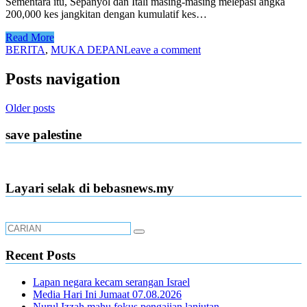
Sementara itu, Sepanyol dan Itali masing-masing melepasi angka
200,000 kes jangkitan dengan kumulatif kes…
Read More
BERITA
,
MUKA DEPAN
Leave a comment
Posts navigation
Older posts
save palestine
Layari selak di bebasnews.my
Recent Posts
Lapan negara kecam serangan Israel
Media Hari Ini Jumaat 07.08.2026
Nurul Izzah mahu fokus pengajian lanjutan