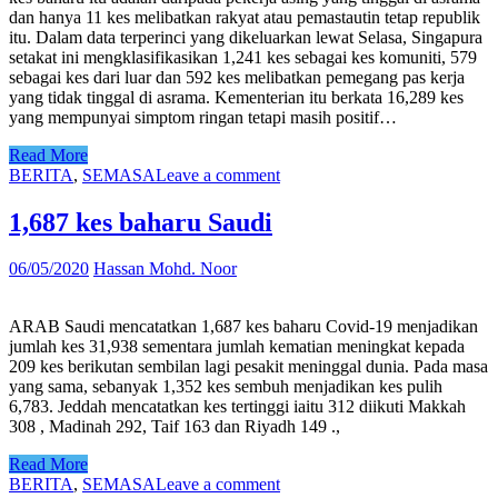
dan hanya 11 kes melibatkan rakyat atau pemastautin tetap republik
itu. Dalam data terperinci yang dikeluarkan lewat Selasa, Singapura
setakat ini mengklasifikasikan 1,241 kes sebagai kes komuniti, 579
sebagai kes dari luar dan 592 kes melibatkan pemegang pas kerja
yang tidak tinggal di asrama. Kementerian itu berkata 16,289 kes
yang mempunyai simptom ringan tetapi masih positif…
Read More
BERITA
,
SEMASA
Leave a comment
1,687 kes baharu Saudi
06/05/2020
Hassan Mohd. Noor
ARAB Saudi mencatatkan 1,687 kes baharu Covid-19 menjadikan
jumlah kes 31,938 sementara jumlah kematian meningkat kepada
209 kes berikutan sembilan lagi pesakit meninggal dunia. Pada masa
yang sama, sebanyak 1,352 kes sembuh menjadikan kes pulih
6,783. Jeddah mencatatkan kes tertinggi iaitu 312 diikuti Makkah
308 , Madinah 292, Taif 163 dan Riyadh 149 .,
Read More
BERITA
,
SEMASA
Leave a comment