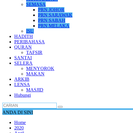
SEMASA
PRN JOHOR
PRN SARAWAK
PRN SABAH
PRN MELAKA
ISU
HADITH
PERIBAHASA
QURAN
TAFSIR
SANTAI
SELERA
MENYOROK
MAKAN
ARKIB
LENSA
MASJID
Hubungi
ANDA DI SINI
Home
2020