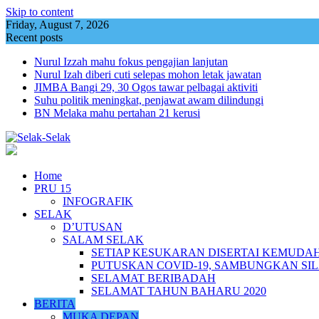
Skip to content
Friday, August 7, 2026
Recent posts
Nurul Izzah mahu fokus pengajian lanjutan
Nurul Izah diberi cuti selepas mohon letak jawatan
JIMBA Bangi 29, 30 Ogos tawar pelbagai aktiviti
Suhu politik meningkat, penjawat awam dilindungi
BN Melaka mahu pertahan 21 kerusi
Home
PRU 15
INFOGRAFIK
SELAK
D’UTUSAN
SALAM SELAK
SETIAP KESUKARAN DISERTAI KEMUDA
PUTUSKAN COVID-19, SAMBUNGKAN SI
SELAMAT BERIBADAH
SELAMAT TAHUN BAHARU 2020
BERITA
MUKA DEPAN