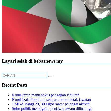
Layari selak di bebasnews.my
Recent Posts
Nurul Izzah mahu fokus pengajian lanjutan
Nurul Izah diberi cuti selepas mohon letak jawatan
JIMBA Bangi 29, 30 Ogos tawar pelbagai aktiviti
Suhu politik meningkat, penjawat awam dilindungi