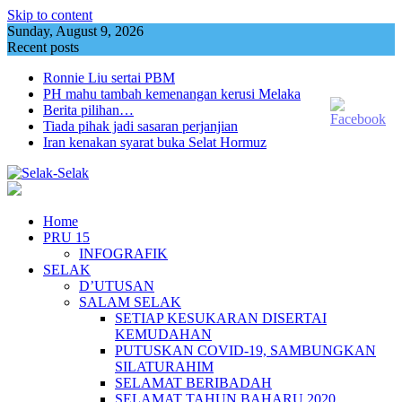
Skip to content
Sunday, August 9, 2026
Recent posts
Ronnie Liu sertai PBM
PH mahu tambah kemenangan kerusi Melaka
Berita pilihan…
Tiada pihak jadi sasaran perjanjian
Iran kenakan syarat buka Selat Hormuz
Home
PRU 15
INFOGRAFIK
SELAK
D’UTUSAN
SALAM SELAK
SETIAP KESUKARAN DISERTAI
KEMUDAHAN
PUTUSKAN COVID-19, SAMBUNGKAN
SILATURAHIM
SELAMAT BERIBADAH
SELAMAT TAHUN BAHARU 2020