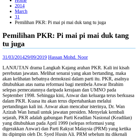
Home
2014
March
31
Pemilihan PKR: Pi mai pi mai duk tang tu juga
Pemilihan PKR: Pi mai pi mai duk tang
tu juga
31/03/2014
29/09/2019
Hassan Mohd. Noor
LANJUTAN drama Langkah Kajang arahan PKR. Kali ini kisah
perebutan jawatan. Melihat senarai yang akan bertanding, maka
akan kelihatan hebatnya demokrasi dalam parti itu. PKR, asalnya
ditubuhkan atas nama reformasi bagi membela Anwar Ibrahim
selepas pemecatannya daripada kerajaan dan UMNO pada
September 1998. Sehingga kini, Anwar dan keluarga terus berkuasa
dalam PKR. Kuasa itu akan terus dipertahankan melalui
pertandingan kali ini. Anwar akan mencabar isterinya, Dr. Wan
Azizah Wan Ismail untuk jawatan presiden. Menyelak kembali
sejarah, PKR adalah gabungan Parti Keadilan Nasional (Keadilan)
yang ditubuhkan pada April 1999 (selepas reformasi yang
digerakkan Anwar) dan Parti Rakyat Malaysia (PRM) yang ketika
itu dipimpin oleh Dr. Syed Husin Ali. PRM sebelum itu dikenali