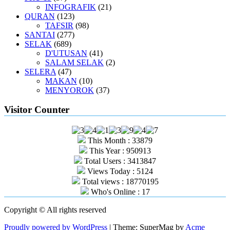
INFOGRAFIK
(21)
QURAN
(123)
TAFSIR
(98)
SANTAI
(277)
SELAK
(689)
D'UTUSAN
(41)
SALAM SELAK
(2)
SELERA
(47)
MAKAN
(10)
MENYOROK
(37)
Visitor Counter
This Month : 33879
This Year : 950913
Total Users : 3413847
Views Today : 5124
Total views : 18770195
Who's Online : 17
Copyright © All rights reserved
Proudly powered by WordPress
|
Theme: SuperMag by
Acme