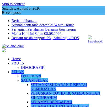
Skip to content
Saturday, August 8, 2026
Recent posts
Berita pilihan….
Arahan henti bina dewan di White House
Perjanjian Pertahanan Bersama tiga negara
Media Hari Ini Sabtu 08.08.2026
Bersatu masih anggota PN, bakal rujuk ROS
Home
PRU 15
INFOGRAFIK
SELAK
D’UTUSAN
SALAM SELAK
SETIAP KESUKARAN DISERTAI
KEMUDAHAN
PUTUSKAN COVID-19, SAMBUNGKAN
SILATURAHIM
SELAMAT BERIBADAH
SELAMAT TAHUN BAHARU 2020