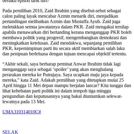
berlaku episod tarik diri?
Pada pemilihan 2010, Zaid Ibrahim yang disebut-sebut sebagai
calon paling layak mencabar Azmin menarik diri, menjadikan
pertandingan melibatkan Azmin dan Mustaffa Ayub. Zaid juga
meletakkan semua jawatannya dalam PKR. Zaid mengakui tersilap
apabila menawarkan diri bertanding kerana menganggap PKR boleh
membawa politik yang progresif, mengembangkan demokrasi dan
meningkatkan ketelusan. Zaid mendakwa, sepanjang pemilihan
PKR, kepemimpinan parti itu secara aktif membiarkan salah laku
dan penipuan berleluasa dengan tujuan mencapai objektif tertentu.
“Akhir sekali, saya berharap peminat Anwar Ibrahim tidak lagi
menganggap saya sebagai ‘spoiler’ yang akan menghalang
perarakan mereka ke Putrajaya. Saya ucapkan maju jaya kepada
mereka,” kata Zaid. Adakah pemilihan yang ditetapkan mulai 25
April hingga 11 Mei depan mampu berjalan lancar? Kita tunggu dan
lihat kehebatan parti politik ini dalam tempoh tiga minggu
pengundian dan keputusannya yang bakal diumumkan selewat-
lewatnya pada 13 Mei.
UMA310314010C#
SELAK