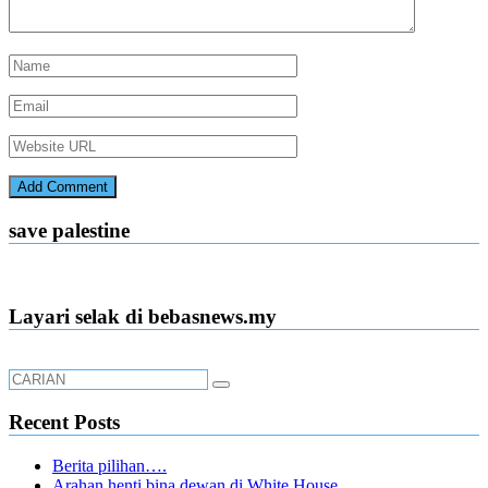
save palestine
Layari selak di bebasnews.my
Recent Posts
Berita pilihan….
Arahan henti bina dewan di White House