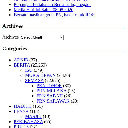
Perjanjian Pertahanan Bersama tiga negara
Media Hari Ini Sabtu 08.08.2026
Bersatu masih anggota PN, bakal rujuk ROS
Archives
Archives
Categories
ARKIB
(37)
BERITA
(25,269)
ISU
(349)
MUKA DEPAN
(2,420)
SEMASA
(22,625)
PRN JOHOR
(30)
PRN MELAKA
(25)
PRN SABAH
(26)
PRN SARAWAK
(20)
HADITH
(156)
LENSA
(118)
MASJID
(10)
PERIBAHASA
(65)
PRU 15
(37)