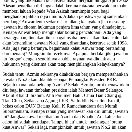
politik yang dikenakan ke atasnya masih berjalan hingga April 2008.
Alasan penarikan diri juga adalah kerana rata-rata perwakilan mahu
memberi laluan kepada Wan Azizah memimpin parti bagi
menghadapi pilihan raya umum. Adakah peristiwa yang sama akan
berulang? Anwar tentu sedar risiko hilang kelayakan jika me-nang
jawatan itu ekoran hukuman penjara lima tahun yang dihadapinya.
Kenapa Anwar tetap menghantar borang pencalonan? Ada yang
beranggapan, tindakan itu sebagai usaha memastikan tiada calon lain
akan bertanding jawatan No.1 yang disandang isterinya sejak 1998.
Ada juga yang bertanya, bagaimana kalau Anwar tetap bertanding
dan menang? Mungkin itu rezekinya. Apa pula berlaku jika jawatan
itu `gugur’ dengan sendirinya apabila rayuannya ditolak atau
hukuman yang diterima akan tetap menghilangkan kelayakannya?
Sudah tentu, Azmin sekiranya ditakdirkan berjaya mempertahankan
jawatan No.2 akan dilantik sebagai Pemangku Presiden PKR.
Sejauh mana pula peluang Azmin? Selain Azmin, turut menawarkan
diri bagi jawatan timbalan presiden ialah Menteri Besar Selangor,
Abdul Khalid Ibrahim, Ahli Parlimen Batu, Chua Tian Chang @
Tian Chua, Setiausaha Agung PKR, Saifuddin Nasution Ismail,
bekas calon DUN Batang Kali, K.Ramachandram dan Murali
Subramaniam. Kenapa ramai yang menawar-kan diri untuk jawatan
ini? Jangkaan awal melibatkan Azmin dan Khalid. Adakah calon-
calon ini sudah mendapat `lampu hijau’ untuk `melanggar’ orang
kuat Anwar? Sekali lagi, mungkinkah untuk jawatan No.2 ini akan