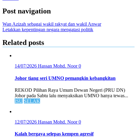
Post navigation
Wan Azizah sebagai wakil rakyat dan wakil Anwar
Letakkan kepentingan negara mengatasi politik
Related posts
14/07/2026
Hassan Mohd. Noor
0
Johor tiang seri UMNO pemangkin kebangkitan
REKOD Pilihan Raya Umum Dewan Negeri (PRU DN)
Johor pada Sabtu lalu menyaksikan UMNO hanya tewas...
ISU
SELAK
12/07/2026
Hassan Mohd. Noor
0
Kalah bergaya selepas kempen agresif