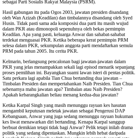
sebagai Parti Sosialis Rakyat Malaysia (PSRM).
Hasil gabungan itu pada Ogos 2003, jawatan presiden disandang
oleh Wan Azizah (Keadilan) dan timbalannya disandang oleh Syed
Husin. Tidak pasti sama ada komposisi dua parti itu masih wujud
dalam PKR atau dimonopoli sepenuhnya oleh bekas pemimpin
Keadilan. Apa yang pasti, keluarga Anwar dan sahabat-sahabat
terdekat menguasai PKR. Ketika beberapa kerat pemimpin PRM
selesa dalam PKR, sekumpulan anggota parti mendaftarkan semula
PRM pada tahun 2005. Itu cerita PKR.
Kelmarin, berlangsung pencalonan bagi jawatan-jawatan dalam
PKR yang jelas menampakkan sekali lagi episod menarik sepanjang
proses pemilihan ini. Bayangkan suami lawan isteri di pentas politik.
Satu perkara lagi apabila Tian Chua bertanding dua jawatan –
Timbalan Presiden dan mempertahankan Naib Presiden. Tian Chua
sebenarnya mahu jawatan apa? Timbalan atau Naib Presiden?
Apakah kebarangkalian beliau menang kedua-dua jawatan?
Ketika Karpal Singh yang masih menunggu rayuan kes hasutan
mengambil keputusan meletak jawatan sebagai Pengerusi DAP
Kebangsaan, Anwar yang juga sedang menunggu rayuan hukuman
kes liwat menawarkan diri bertanding. Kenapa Karpal sanggup
berbuat demikian tetapi tidak bagi Anwar? Pelik tetapi inilah drama
politik yang sedang dipentaskan. Mungkin lebih hebat daripada