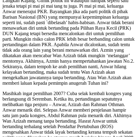
Langkah Kajang. Gimik politik ini walaupun nampak seperti satu
jenaka tetapi pi mai pi mai tang tu juga. Pi mai pi mai, keluarga
Anwar menerajui PKR. Bayangkan jika ada parti politik di pihak
Barisan Nasional (BN) yang mempunyai kepemimpinan keluarga
seperti ini, sudah pasti `dibelasah’ habis-habisan. Anwar tidak berani
menawarkan diri untuk bertanding pada Pilihan Raya Kecil (PRK)
DUN Kajang tetapi bersedia mencalonkan diri untuk pemilihan
parti. Mungkin risiko calon PRK lebih besar berbanding calon untuk
pertandingan dalam PKR. Apabila Anwar dicalonkan, sudah tentu
tidak ada orang lain yang berani menawarkan diri. Azmin yang
dikatakan akan mencabar Wan Azizah tidak mungkin ‘melanggar’
mentornya. Akhirnya, Azmin hanya mempertahankan jawatan No.2.
Sekiranya, dalam tempoh ke arah pemilihan nanti, Anwar hilang
kelayakan bertanding, maka sudah tentu Wan Azizah akan
mengekalkan jawatannya tanpa bertanding. Atau Wan Azizah akan
memberi laluan kepada pemimpin anugerah Tuhan ini?
Masihkah ingat pemilihan 2007? Cuba selak kembali kongres yang
berlangsung di Seremban. Ketika itu, pertandingan sepatutnya
melibatkan tiga penjuru – Anwar, Azizah dan Rahman Othman.
Anwar menarik diri. Selepas Anwar memberi penjelasan hampir
satu jam pada kongres, Abdul Rahman pula menarik diri. Akhirnya
Wan Azizah menang tanpa bertanding. Hasrat Anwar untuk
bertanding terhalang setelah Pendaftar Pertubuhan (ROS)
mengesahkan Anwar tidak layak bertanding kerana tempoh sekatan