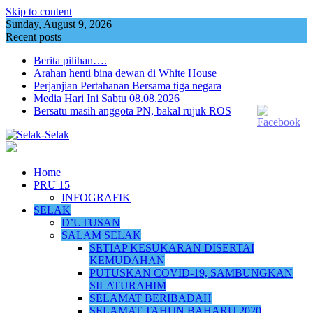
Skip to content
Sunday, August 9, 2026
Recent posts
Berita pilihan….
Arahan henti bina dewan di White House
Perjanjian Pertahanan Bersama tiga negara
Media Hari Ini Sabtu 08.08.2026
Bersatu masih anggota PN, bakal rujuk ROS
Home
PRU 15
INFOGRAFIK
SELAK
D’UTUSAN
SALAM SELAK
SETIAP KESUKARAN DISERTAI
KEMUDAHAN
PUTUSKAN COVID-19, SAMBUNGKAN
SILATURAHIM
SELAMAT BERIBADAH
SELAMAT TAHUN BAHARU 2020