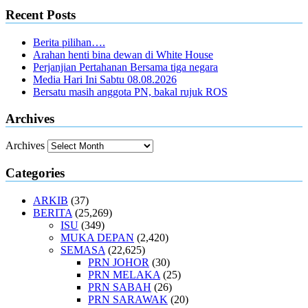
Recent Posts
Berita pilihan….
Arahan henti bina dewan di White House
Perjanjian Pertahanan Bersama tiga negara
Media Hari Ini Sabtu 08.08.2026
Bersatu masih anggota PN, bakal rujuk ROS
Archives
Archives
Categories
ARKIB
(37)
BERITA
(25,269)
ISU
(349)
MUKA DEPAN
(2,420)
SEMASA
(22,625)
PRN JOHOR
(30)
PRN MELAKA
(25)
PRN SABAH
(26)
PRN SARAWAK
(20)