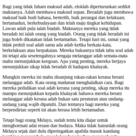
Bagi yang tidak faham maksud adab, eloklah diperturunkan sedikit
maknanya. Adab membawa maksud sopan. Beradab juga membawa
maksud baik budi bahasa, bertertib, baik perangai dan kelakuan;
bertamadun, berkebudayaan dan telah maju tingkat kehidupan.
Lawan adab pula ialah biadab. Maknanya mereka yang tidak
beradab ini ialah orang yang biadab. Orang yang tidak beradab ini
juga boleh dikatakan tidak bertamadun. Tetapi hari ini, ramai yang
tidak peduli soal adab sama ada adab ketika berkata-kata,
berkelakuan atau berpakaian. Mereka bukannya tidak tahu soal adab
ini tetapi ada sesetengahnya sengaja melanggar adab semata-mata
mahu menunjukkan keegoan. Apa yang penting, mereka berjaya
menunjukkan sikap tidak beradab di hadapan khalayak.
Mungkin mereka ini mahu disanjung rakan-rakan kerana berani
melanggar adab. Kata orang matlamat menghalalkan cara. Bagi
mereka pedulikan soal adab kerana yang penting, sikap mereka itu
mampu menunjukkan kepada khalayak bahawa mereka berani
melanggar adab kerana adab bukan satu peraturan atau undang-
undang yang wajib dipatuhi. Dan tentunya bagi mereka yang
berpendirian seperti ini akan berasa lebih bertamadun.
Tetapi bagi orang Melayu, sudah tentu kita diajar untuk
menghormati adat resam dan budaya. Maka tidak hairanlah orang
Melayu sejak dari dulu diperingatkan apabila masuk kandang