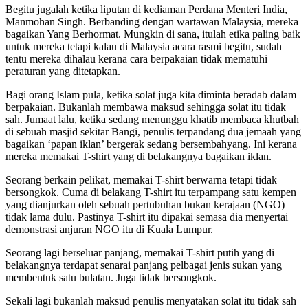
Begitu jugalah ketika liputan di kediaman Perdana Menteri India,
Manmohan Singh. Berbanding dengan wartawan Malaysia, mereka
bagaikan Yang Berhormat. Mungkin di sana, itulah etika paling baik
untuk mereka tetapi kalau di Malaysia acara rasmi begitu, sudah
tentu mereka dihalau kerana cara berpakaian tidak mematuhi
peraturan yang ditetapkan.
Bagi orang Islam pula, ketika solat juga kita diminta beradab dalam
berpakaian. Bukanlah membawa maksud sehingga solat itu tidak
sah. Jumaat lalu, ketika sedang menunggu khatib membaca khutbah
di sebuah masjid sekitar Bangi, penulis terpandang dua jemaah yang
bagaikan ‘papan iklan’ bergerak sedang bersembahyang. Ini kerana
mereka memakai T-shirt yang di belakangnya bagaikan iklan.
Seorang berkain pelikat, memakai T-shirt berwarna tetapi tidak
bersongkok. Cuma di belakang T-shirt itu terpampang satu kempen
yang dianjurkan oleh sebuah pertubuhan bukan kerajaan (NGO)
tidak lama dulu. Pastinya T-shirt itu dipakai semasa dia menyertai
demonstrasi anjuran NGO itu di Kuala Lumpur.
Seorang lagi berseluar panjang, memakai T-shirt putih yang di
belakangnya terdapat senarai panjang pelbagai jenis sukan yang
membentuk satu bulatan. Juga tidak bersongkok.
Sekali lagi bukanlah maksud penulis menyatakan solat itu tidak sah