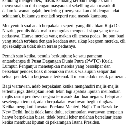
kambing mengembek, masuk kandang kerbau menguak iaitu
menyesuaikan diri dengan masyarakat sekeliling atau masuk di
dalam kawanan gajah, berdering (menyesuaikan diri dengan adat
sekitaran), bukannya menjadi seperti rusa masuk kampung.
Menyentuh soal adab berpakaian seperti yang dititahkan Raja Dr.
Nazrin, penulis tidak mahu mengulas mengenai siapa yang terasa
pedasnya. Hanya mereka yang makan cili terasa pedas. Itu pun bagi
yang sudah terbiasa dengan keadaan atau sikap keegoan mereka, cili
api sekalipun tidak akan terasa pedasnya.
Pernah satu ketika, penulis berkunjung ke satu pameran
antarabangsa di Pusat Dagangan Dunia Putra (PWTC) Kuala
Lumpur. Penganjur menetapkan mereka yang berselipar dan
berseluar pendek tidak dibenarkan masuk walaupun selipar dan
seluar pendek itu berjenama terkenal. It u baru adab masuk pameran.
Bagi wartawan, adab berpakaian ketika menghadiri majlis-majlis
tertentu juga ditetapkan lebih-lebih lagi apabila liputan melibatkan
majlis rasmi pembesar negara termasuk dari luar negara. Tetapi ada
sesetengah tempat, adab berpakaian wartawan begitu ringkas.
Ketika mengikuti lawatan Perdana Menteri, Najib Tun Razak ke
New Delhi, India tidak lama dulu, sekumpulan wartawan tempatan
hanya berpakaian biasa, tidak bertali leher malahan berseluar jeans
ketika membuat liputan di pekarangan Istana Presiden.