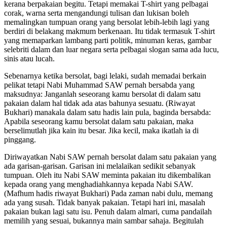
kerana berpakaian begitu. Tetapi memakai T-shirt yang pelbagai
corak, warna serta mengandungi tulisan dan lukisan boleh
memalingkan tumpuan orang yang bersolat lebih-lebih lagi yang
berdiri di belakang makmum berkenaan. Itu tidak termasuk T-shirt
yang memaparkan lambang parti politik, minuman keras, gambar
selebriti dalam dan luar negara serta pelbagai slogan sama ada lucu,
sinis atau lucah.
Sebenarnya ketika bersolat, bagi lelaki, sudah memadai berkain
pelikat tetapi Nabi Muhammad SAW pernah bersabda yang
maksudnya: Janganlah seseorang kamu bersolat di dalam satu
pakaian dalam hal tidak ada atas bahunya sesuatu. (Riwayat
Bukhari) manakala dalam satu hadis lain pula, baginda bersabda:
Apabila seseorang kamu bersolat dalam satu pakaian, maka
berselimutlah jika kain itu besar. Jika kecil, maka ikatlah ia di
pinggang.
Diriwayatkan Nabi SAW pernah bersolat dalam satu pakaian yang
ada garisan-garisan. Garisan ini melalaikan sedikit sebanyak
tumpuan. Oleh itu Nabi SAW meminta pakaian itu dikembalikan
kepada orang yang menghadiahkannya kepada Nabi SAW.
(Mafhum hadis riwayat Bukhari) Pada zaman nabi dulu, memang
ada yang susah. Tidak banyak pakaian. Tetapi hari ini, masalah
pakaian bukan lagi satu isu. Penuh dalam almari, cuma pandailah
memilih yang sesuai, bukannya main sambar sahaja. Begitulah