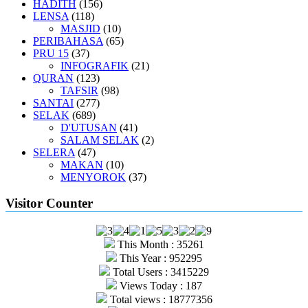
HADITH
(156)
LENSA
(118)
MASJID
(10)
PERIBAHASA
(65)
PRU 15
(37)
INFOGRAFIK
(21)
QURAN
(123)
TAFSIR
(98)
SANTAI
(277)
SELAK
(689)
D'UTUSAN
(41)
SALAM SELAK
(2)
SELERA
(47)
MAKAN
(10)
MENYOROK
(37)
Visitor Counter
This Month : 35261
This Year : 952295
Total Users : 3415229
Views Today : 187
Total views : 18777356