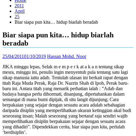
Home
2011
April
25
Biar siapa pun kita… hidup biarlah beradab
Biar siapa pun kita… hidup biarlah
beradab
25/04/2011
01/10/2019
Hassan Mohd. Noor
JIKA minggu lepas, Selak m e m p e r k at a k a n tentang sikap
mesra, minggu ini, penulis ingin menyentuh pula tentang satu lagi
sikap manusia iaitu adab. Tentulah ulasan ini berkait rapat dengan
titah Raja Muda Perak, Raja Dr. Nazrin Shah di Ipoh, Perak baru-
baru ini. Antara titah yang menarik perhatian ialah : ”Adab dan
budaya bangsa perlu dihormati, disanjung, dipertahankan dalam
semangat di mana bumi dipijak, di situ langit dijunjung; Cara
berpakaian yang sejajar dengan sesuatu acara adalah sebahagian
daripada disiplin yang memperlihatkan ukuran ketinggian akal budi
seseorang insan; Malah seseorang yang bertaraf raja sendiri wajib
memperlihatkan disiplin berpakaian sejajar dengan sesuatu acara
yang dihadiri”. Dipendekkan cerita, biar siapa pun kita, perlulah
‘berdisiplin’.