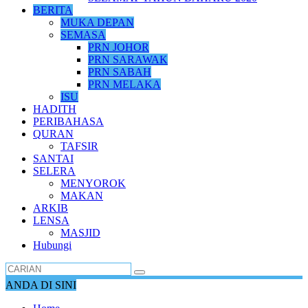
BERITA
MUKA DEPAN
SEMASA
PRN JOHOR
PRN SARAWAK
PRN SABAH
PRN MELAKA
ISU
HADITH
PERIBAHASA
QURAN
TAFSIR
SANTAI
SELERA
MENYOROK
MAKAN
ARKIB
LENSA
MASJID
Hubungi
ANDA DI SINI