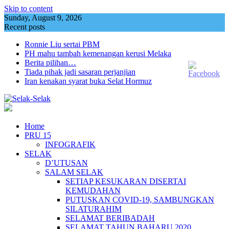
Skip to content
Sunday, August 9, 2026
Recent posts
Ronnie Liu sertai PBM
PH mahu tambah kemenangan kerusi Melaka
Berita pilihan…
Tiada pihak jadi sasaran perjanjian
Iran kenakan syarat buka Selat Hormuz
Home
PRU 15
INFOGRAFIK
SELAK
D’UTUSAN
SALAM SELAK
SETIAP KESUKARAN DISERTAI
KEMUDAHAN
PUTUSKAN COVID-19, SAMBUNGKAN
SILATURAHIM
SELAMAT BERIBADAH
SELAMAT TAHUN BAHARU 2020