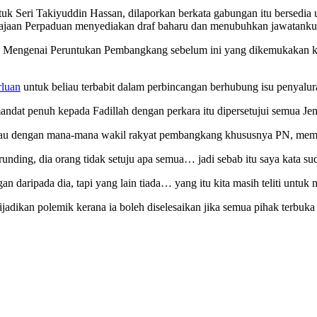
uk Seri Takiyuddin Hassan, dilaporkan berkata gabungan itu bersedia
rajaan Perpaduan menyediakan draf baharu dan menubuhkan jawatanku
 Mengenai Peruntukan Pembangkang sebelum ini yang dikemukakan kera
rluan
untuk beliau terbabit dalam perbincangan berhubung isu penyal
 mandat penuh kepada Fadillah dengan perkara itu dipersetujui semu
 beliau dengan mana-mana wakil rakyat pembangkang khususnya PN, m
ding, dia orang tidak setuju apa semua… jadi sebab itu saya kata su
daripada dia, tapi yang lain tiada… yang itu kita masih teliti untuk
jadikan polemik kerana ia boleh diselesaikan jika semua pihak terbuk