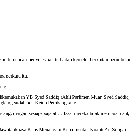
ah mencari penyelesaian terhadap kemelut berkaitan peruntukan
g perkara itu.
ang.
) dikemukakan YB Syed Saddiq (Ahli Parlimen Muar, Syed Saddiq
ngkang sudah ada Ketua Pembangkang.
ncang, dengan sesiapa sajalah… fasal mereka tidak membuat usul,
t Jawatankuasa Khas Menangani Kemerosotan Kualiti Air Sungai