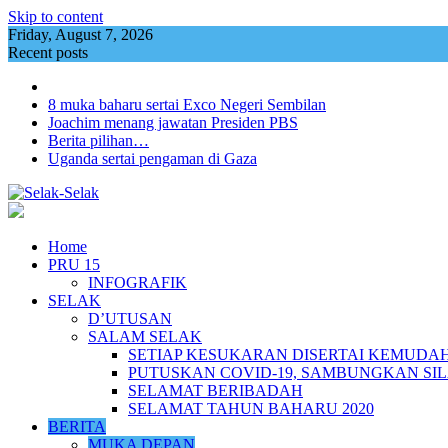
Skip to content
Friday, August 7, 2026
Recent posts
8 muka baharu sertai Exco Negeri Sembilan
Joachim menang jawatan Presiden PBS
Berita pilihan…
Uganda sertai pengaman di Gaza
Home
PRU 15
INFOGRAFIK
SELAK
D’UTUSAN
SALAM SELAK
SETIAP KESUKARAN DISERTAI KEMUDA
PUTUSKAN COVID-19, SAMBUNGKAN SI
SELAMAT BERIBADAH
SELAMAT TAHUN BAHARU 2020
BERITA
MUKA DEPAN