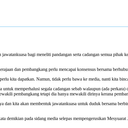
tankuasa bagi meneliti pandangan serta cadangan semua pihak ke ar
 kerajaan dan pembangkang perlu mencapai konsensus bersama berhubun
 perlu kita dapatkan. Namun, tidak perlu bawa ke media, nanti kita binc
sa untuk memperhalusi segala cadangan sebab walaupun (ada perkara
kili pembangkang tetapi dia hanya mewakili dirinya kerana pemba
 saya dan kita akan membentuk jawatankuasa untuk duduk bersama berbi
erkata demikian pada sidang media selepas mempengerusikan Mesyuara