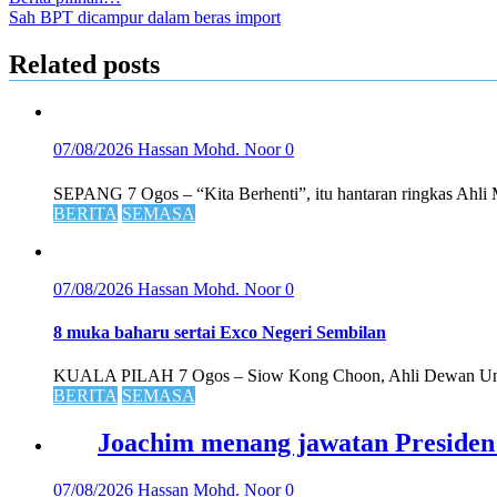
Sah BPT dicampur dalam beras import
Related posts
07/08/2026
Hassan Mohd. Noor
0
SEPANG 7 Ogos – “Kita Berhenti”, itu hantaran ringkas Ahli M
BERITA
SEMASA
07/08/2026
Hassan Mohd. Noor
0
8 muka baharu sertai Exco Negeri Sembilan
KUALA PILAH 7 Ogos – Siow Kong Choon, Ahli Dewan Und
BERITA
SEMASA
Joachim menang jawatan Preside
07/08/2026
Hassan Mohd. Noor
0