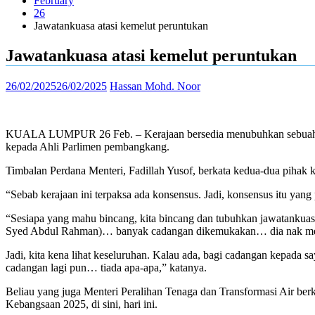
February
26
Jawatankuasa atasi kemelut peruntukan
Jawatankuasa atasi kemelut peruntukan
26/02/2025
26/02/2025
Hassan Mohd. Noor
KUALA LUMPUR 26 Feb. – Kerajaan bersedia menubuhkan sebuah jawa
kepada Ahli Parlimen pembangkang.
Timbalan Perdana Menteri, Fadillah Yusof, berkata kedua-dua pihak
“Sebab kerajaan ini terpaksa ada konsensus. Jadi, konsensus itu yang
“Sesiapa yang mahu bincang, kita bincang dan tubuhkan jawatankua
Syed Abdul Rahman)… banyak cadangan dikemukakan… dia nak mewa
Jadi, kita kena lihat keseluruhan. Kalau ada, bagi cadangan kepada
cadangan lagi pun… tiada apa-apa,” katanya.
Beliau yang juga Menteri Peralihan Tenaga dan Transformasi Air b
Kebangsaan 2025, di sini, hari ini.