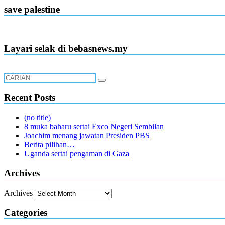
save palestine
Layari selak di bebasnews.my
Recent Posts
(no title)
8 muka baharu sertai Exco Negeri Sembilan
Joachim menang jawatan Presiden PBS
Berita pilihan…
Uganda sertai pengaman di Gaza
Archives
Archives
Categories