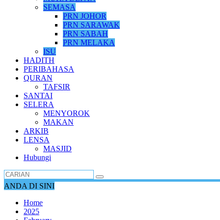
SEMASA
PRN JOHOR
PRN SARAWAK
PRN SABAH
PRN MELAKA
ISU
HADITH
PERIBAHASA
QURAN
TAFSIR
SANTAI
SELERA
MENYOROK
MAKAN
ARKIB
LENSA
MASJID
Hubungi
ANDA DI SINI
Home
2025