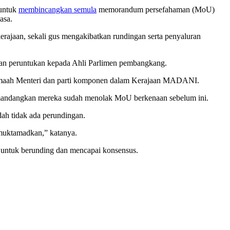
 untuk
membincangkan semula
memorandum persefahaman (MoU)
asa.
jaan, sekali gus mengakibatkan rundingan serta penyaluran
uran peruntukan kepada Ahli Parlimen pembangkang.
a Jemaah Menteri dan parti komponen dalam Kerajaan MADANI.
emandangkan mereka sudah menolak MoU berkenaan sebelum ini.
dah tidak ada perundingan.
 muktamadkan,” katanya.
a untuk berunding dan mencapai konsensus.