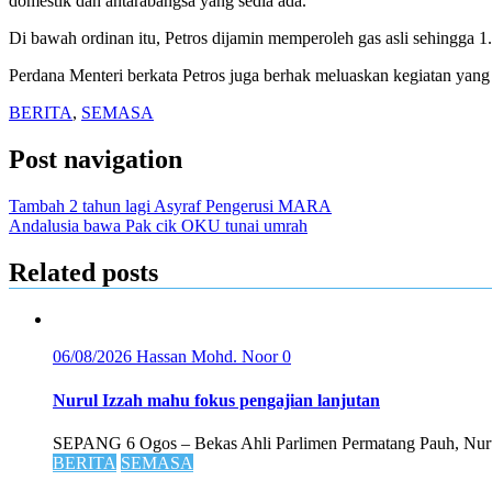
domestik dan antarabangsa yang sedia ada.
Di bawah ordinan itu, Petros dijamin memperoleh gas asli sehingga 
Perdana Menteri berkata Petros juga berhak meluaskan kegiatan yan
BERITA
,
SEMASA
Post navigation
Tambah 2 tahun lagi Asyraf Pengerusi MARA
Andalusia bawa Pak cik OKU tunai umrah
Related posts
06/08/2026
Hassan Mohd. Noor
0
Nurul Izzah mahu fokus pengajian lanjutan
SEPANG 6 Ogos – Bekas Ahli Parlimen Permatang Pauh, Nurul
BERITA
SEMASA