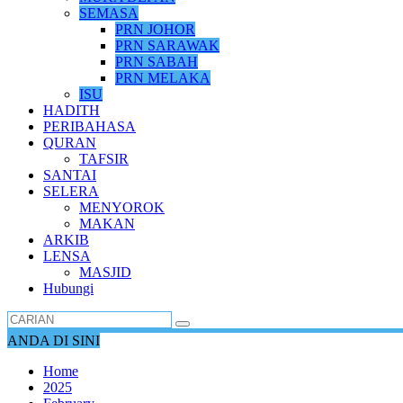
SEMASA
PRN JOHOR
PRN SARAWAK
PRN SABAH
PRN MELAKA
ISU
HADITH
PERIBAHASA
QURAN
TAFSIR
SANTAI
SELERA
MENYOROK
MAKAN
ARKIB
LENSA
MASJID
Hubungi
ANDA DI SINI
Home
2025