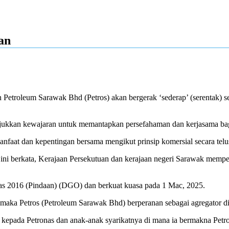
an
roleum Sarawak Bhd (Petros) akan bergerak ‘sederap’ (serentak) seba
jukkan kewajaran untuk memantapkan persefahaman dan kerjasama bag
nfaat dan kepentingan bersama mengikut prinsip komersial secara telu
i berkata, Kerajaan Persekutuan dan kerajaan negeri Sarawak mempera
Gas 2016 (Pindaan) (DGO) dan berkuat kuasa pada 1 Mac, 2025.
aka Petros (Petroleum Sarawak Bhd) berperanan sebagai agregator d
 kepada Petronas dan anak-anak syarikatnya di mana ia bermakna Petro