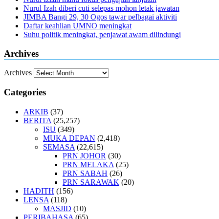
Nurul Izah diberi cuti selepas mohon letak jawatan
JIMBA Bangi 29, 30 Ogos tawar pelbagai aktiviti
Daftar keahlian UMNO meningkat
Suhu politik meningkat, penjawat awam dilindungi
Archives
Archives
Categories
ARKIB
(37)
BERITA
(25,257)
ISU
(349)
MUKA DEPAN
(2,418)
SEMASA
(22,615)
PRN JOHOR
(30)
PRN MELAKA
(25)
PRN SABAH
(26)
PRN SARAWAK
(20)
HADITH
(156)
LENSA
(118)
MASJID
(10)
PERIBAHASA
(65)