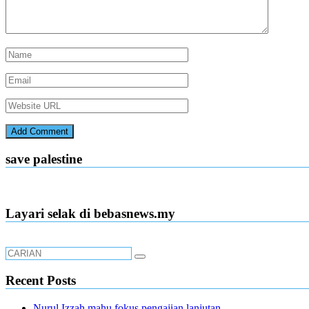
save palestine
Layari selak di bebasnews.my
Recent Posts
Nurul Izzah mahu fokus pengajian lanjutan