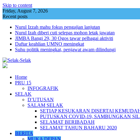
Skip to content
Friday, August 7, 2026
Recent posts
Nurul Izzah mahu fokus pengajian lanjutan
Nurul Izah diberi cuti selepas mohon letak jawatan
JIMBA Bangi 29, 30 Ogos tawar pelbagai aktiviti
Daftar keahlian UMNO meningkat
Suhu politik meningkat, penjawat awam dilindungi
Home
PRU 15
INFOGRAFIK
SELAK
D’UTUSAN
SALAM SELAK
SETIAP KESUKARAN DISERTAI KEMUDA
PUTUSKAN COVID-19, SAMBUNGKAN SI
SELAMAT BERIBADAH
SELAMAT TAHUN BAHARU 2020
BERITA
MUKA DEPAN