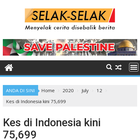
Skip
to
content
ANDA DI SINI
Home
2020
July
12
Kes di Indonesia kini 75,699
Kes di Indonesia kini
75,699