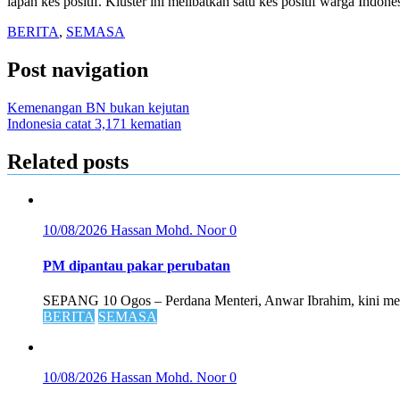
lapan kes positif. Kluster ini melibatkan satu kes positif warga Indo
BERITA
,
SEMASA
Post navigation
Kemenangan BN bukan kejutan
Indonesia catat 3,171 kematian
Related posts
10/08/2026
Hassan Mohd. Noor
0
PM dipantau pakar perubatan
SEPANG 10 Ogos – Perdana Menteri, Anwar Ibrahim, kini menja
BERITA
SEMASA
10/08/2026
Hassan Mohd. Noor
0