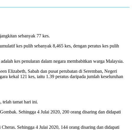
jangkitan sebanyak 77 kes.
mulatif kes pulih sebanyak 8,465 kes, dengan peratus kes pulih
gi adalah kes penularan dalam negara membabitkan warga Malaysia.
ueen Elizabeth, Sabah dan pusat perubatan di Seremban, Negeri
ra kekal 121 kes, iaitu 1.39 peratus daripada jumlah keseluruhan
elah tamat hari ini.
i Gombak. Sehingga 4 Julai 2020, 200 orang disaring dan didapati
i Cheras. Sehingga 4 Julai 2020, 144 orang disaring dan didapati