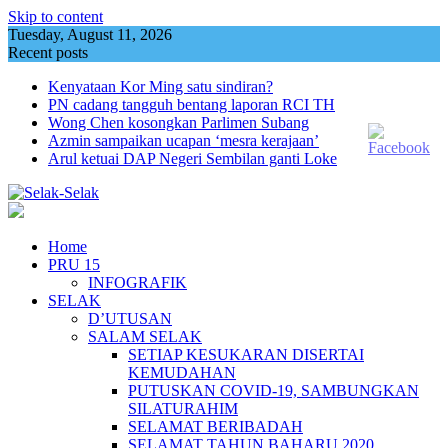
Skip to content
Tuesday, August 11, 2026
Recent posts
Kenyataan Kor Ming satu sindiran?
PN cadang tangguh bentang laporan RCI TH
Wong Chen kosongkan Parlimen Subang
Azmin sampaikan ucapan ‘mesra kerajaan’
Arul ketuai DAP Negeri Sembilan ganti Loke
Home
PRU 15
INFOGRAFIK
SELAK
D’UTUSAN
SALAM SELAK
SETIAP KESUKARAN DISERTAI
KEMUDAHAN
PUTUSKAN COVID-19, SAMBUNGKAN
SILATURAHIM
SELAMAT BERIBADAH
SELAMAT TAHUN BAHARU 2020