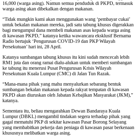
16,000 (warga asing). Namun semua penduduk di PKPD, termasuk
warga asing akan dibekalkan dengan makanan.
“Tidak mungkin kami akan menggunakan wang ‘pembayar cukai’
untuk bekalan makanan mereka, jadi satu tabung khusus digerakkan
bagi mengumpul dana membeli makanan asas kepada warga asing
di kawasan PKPD,” katanya ketika wawancara eksklusif Bernama
Radio bertajuk ‘Pengurusan COVID-19 dan PKP Wilayah
Persekutuan’ hari ini, 28 April.
Katanya sumbangan tabung khusus itu kini sudah mencecah lebih
RM1 juta dan orang ramai dialu-alukan untuk memberi sumbangan
ke tabung itu menerusi Pusat Pengurusan Krisis Wilayah
Persekutuan Kuala Lumpur (CMC) di Jalan Tun Razak.
“Mana-mana pihak yang mahu menyalurkan sebarang bentuk
sumbangan bekalan makanan kepada rakyat tempatan di kawasan
PKPD akan diuruskan oleh Jabatan Kebajikan Masyarakat (JKM),”
katanya.
Sementara itu, beliau mengarahkan Dewan Bandaraya Kuala
Lumpur (DBKL) mengambil tindakan segera terhadap pihak yang
gagal mematuhi PKP di sekitar kawasan Pasar Borong Selayang
yang membabitkan pekerja dan peniaga di kawasan pasar berkenaan
khususnya melibatkan warga asing.