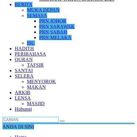
BERITA
MUKA DEPAN
SEMASA
PRN JOHOR
PRN SARAWAK
PRN SABAH
PRN MELAKA
ISU
HADITH
PERIBAHASA
QURAN
TAFSIR
SANTAI
SELERA
MENYOROK
MAKAN
ARKIB
LENSA
MASJID
Hubungi
ANDA DI SINI