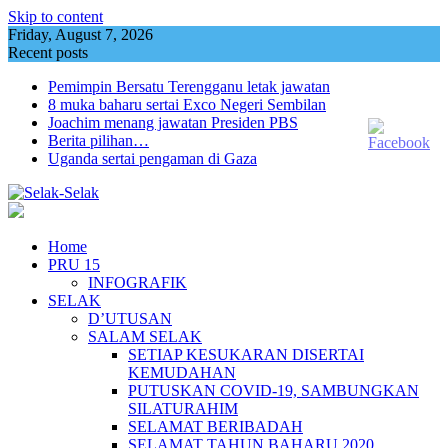
Skip to content
Friday, August 7, 2026
Recent posts
Pemimpin Bersatu Terengganu letak jawatan
8 muka baharu sertai Exco Negeri Sembilan
Joachim menang jawatan Presiden PBS
Berita pilihan…
Uganda sertai pengaman di Gaza
Home
PRU 15
INFOGRAFIK
SELAK
D’UTUSAN
SALAM SELAK
SETIAP KESUKARAN DISERTAI
KEMUDAHAN
PUTUSKAN COVID-19, SAMBUNGKAN
SILATURAHIM
SELAMAT BERIBADAH
SELAMAT TAHUN BAHARU 2020