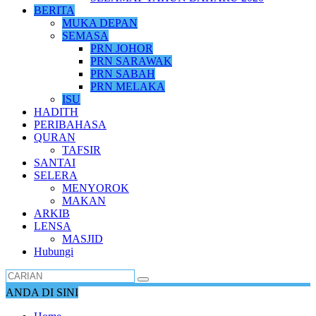
BERITA
MUKA DEPAN
SEMASA
PRN JOHOR
PRN SARAWAK
PRN SABAH
PRN MELAKA
ISU
HADITH
PERIBAHASA
QURAN
TAFSIR
SANTAI
SELERA
MENYOROK
MAKAN
ARKIB
LENSA
MASJID
Hubungi
ANDA DI SINI