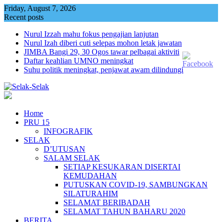
Skip
Friday, August 7, 2026
to
Recent posts
content
Nurul Izzah mahu fokus pengajian lanjutan
Nurul Izah diberi cuti selepas mohon letak jawatan
JIMBA Bangi 29, 30 Ogos tawar pelbagai aktiviti
Daftar keahlian UMNO meningkat
Suhu politik meningkat, penjawat awam dilindungi
Home
PRU 15
INFOGRAFIK
SELAK
D’UTUSAN
SALAM SELAK
SETIAP KESUKARAN DISERTAI
KEMUDAHAN
PUTUSKAN COVID-19, SAMBUNGKAN
SILATURAHIM
SELAMAT BERIBADAH
SELAMAT TAHUN BAHARU 2020
BERITA