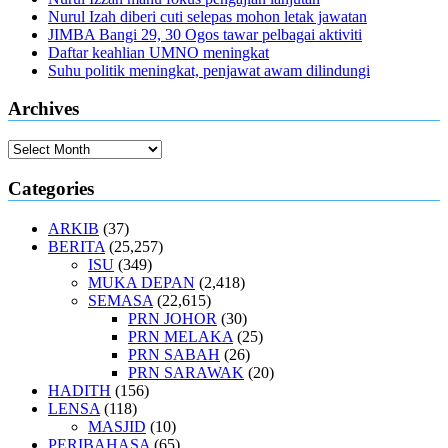
Nurul Izah diberi cuti selepas mohon letak jawatan
JIMBA Bangi 29, 30 Ogos tawar pelbagai aktiviti
Daftar keahlian UMNO meningkat
Suhu politik meningkat, penjawat awam dilindungi
Archives
Archives
Categories
ARKIB
(37)
BERITA
(25,257)
ISU
(349)
MUKA DEPAN
(2,418)
SEMASA
(22,615)
PRN JOHOR
(30)
PRN MELAKA
(25)
PRN SABAH
(26)
PRN SARAWAK
(20)
HADITH
(156)
LENSA
(118)
MASJID
(10)
PERIBAHASA
(65)