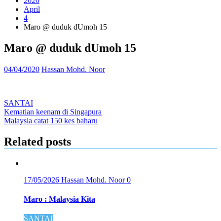
2020
April
4
Maro @ duduk dUmoh 15
Maro @ duduk dUmoh 15
04/04/2020
Hassan Mohd. Noor
SANTAI
Post
Kematian keenam di Singapura
Malaysia catat 150 kes baharu
navigation
Related posts
17/05/2026
Hassan Mohd. Noor
0
Maro : Malaysia Kita
SANTAI