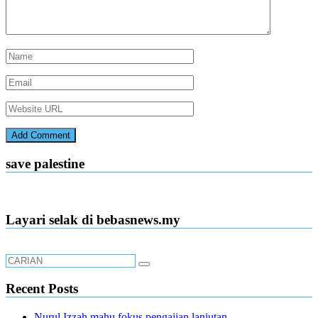
save palestine
Layari selak di bebasnews.my
Recent Posts
Nurul Izzah mahu fokus pengajian lanjutan