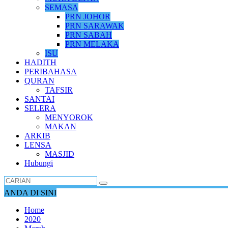
SEMASA
PRN JOHOR
PRN SARAWAK
PRN SABAH
PRN MELAKA
ISU
HADITH
PERIBAHASA
QURAN
TAFSIR
SANTAI
SELERA
MENYOROK
MAKAN
ARKIB
LENSA
MASJID
Hubungi
ANDA DI SINI
Home
2020