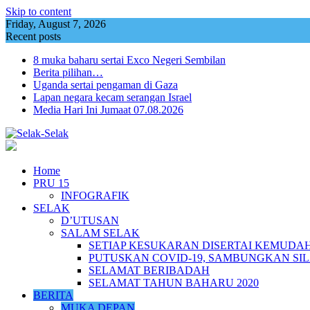
Skip to content
Friday, August 7, 2026
Recent posts
8 muka baharu sertai Exco Negeri Sembilan
Berita pilihan…
Uganda sertai pengaman di Gaza
Lapan negara kecam serangan Israel
Media Hari Ini Jumaat 07.08.2026
Home
PRU 15
INFOGRAFIK
SELAK
D’UTUSAN
SALAM SELAK
SETIAP KESUKARAN DISERTAI KEMUDA
PUTUSKAN COVID-19, SAMBUNGKAN SI
SELAMAT BERIBADAH
SELAMAT TAHUN BAHARU 2020
BERITA
MUKA DEPAN