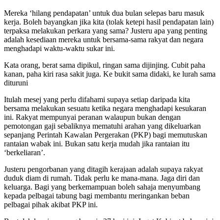
Mereka ‘hilang pendapatan’ untuk dua bulan selepas baru masuk
kerja. Boleh bayangkan jika kita (tolak ketepi hasil pendapatan lain)
terpaksa melakukan perkara yang sama? Justeru apa yang penting
adalah kesediaan mereka untuk bersama-sama rakyat dan negara
menghadapi waktu-waktu sukar ini.
Kata orang, berat sama dipikul, ringan sama dijinjing. Cubit paha
kanan, paha kiri rasa sakit juga. Ke bukit sama didaki, ke lurah sama
dituruni
Itulah mesej yang perlu difahami supaya setiap daripada kita
bersama melakukan sesuatu ketika negara menghadapi kesukaran
ini. Rakyat mempunyai peranan walaupun bukan dengan
pemotongan gaji sebaliknya mematuhi arahan yang dikeluarkan
sepanjang Perintah Kawalan Pergerakan (PKP) bagi memutuskan
rantaian wabak ini. Bukan satu kerja mudah jika rantaian itu
‘berkeliaran’.
Justeru pengorbanan yang ditagih kerajaan adalah supaya rakyat
duduk diam di rumah. Tidak perlu ke mana-mana. Jaga diri dan
keluarga. Bagi yang berkemampuan boleh sahaja menyumbang
kepada pelbagai tabung bagi membantu meringankan beban
pelbagai pihak akibat PKP ini.