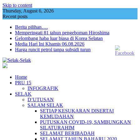
Skip to content
Thursday, August 6, 2026
Recent posts
Berita pilihan….
Memperingati 81 tahun pengeboman Hiroshima
Gelombang haba luar biasa di Korea Selatan
Media Hari Ini Khamis 06.08.2026
Harga runcit petrol tanpa subsidi turun
Home
PRU 15
INFOGRAFIK
SELAK
D’UTUSAN
SALAM SELAK
SETIAP KESUKARAN DISERTAI
KEMUDAHAN
PUTUSKAN COVID-19, SAMBUNGKAN
SILATURAHIM
SELAMAT BERIBADAH
SELAMAT TAHUN BAHARU 2020