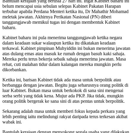
Bantulah kerajaan yang berusia 27 hari ini. Ingat Kabinet baharu ini
belum mencapai usia sebulan selepas Kabinet Pakatan Harapan
terbubar apabila Perdana Menteri ketika itu, Dr Mahathir Mohamad
meletak jawatan. Akhirnya Perikatan Nasional (PN) diberi
tanggungjawab memikul tugas ini dengan membentuk Kabinet
baharu.
Kabinet baharu ini pula menerima tanggungjawab ketika negara
dalam keadaan sukar walaupun ketika itu dikatakan keadaan
terkawal. Kabinet pimpinan Muhyiddin ini bukan menerima jawatan
atas dulang emas atau masuk ke rumah dengan basuh kaki sahaja.
Mereka perlu terus bekerja sebaik sahaja menerima jawatan. Masa
rehat, cuti malahan tidur dalam kalangan mereka mungkin perlu
dikorbankan.
Ketika ini, barisan Kabinet tidak ada masa untuk berpolitik atau
berbangga dengan jawatan. Begitu juga seharusnya orang politik di
luar Kabinet. Bukan masa untuk berkokok di sana sini mengenai
serba serbi yang tidak kena. Mujur ada PKP. Jika tidak, mungkin
orang politik bergerak ke sana sini di atas pentas untuk berpolitik.
Sekarang adalah masa untuk memberi fokus kepada perkara yang
lebih penting iaitu melindungi rakyat daripada terus terkesan akibat
wabak ini.
Bantulah kerajaan dengan menyokong segala usaha yang dilakukan