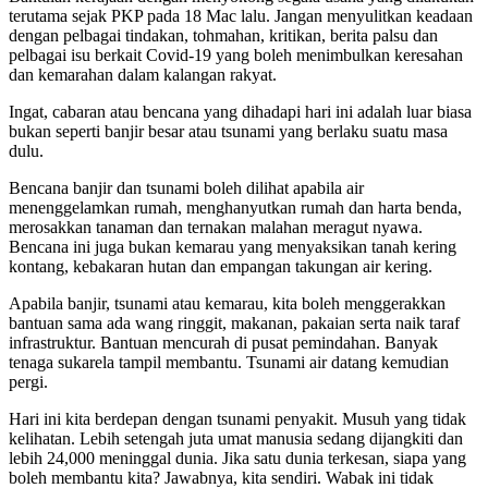
terutama sejak PKP pada 18 Mac lalu. Jangan menyulitkan keadaan
dengan pelbagai tindakan, tohmahan, kritikan, berita palsu dan
pelbagai isu berkait Covid-19 yang boleh menimbulkan keresahan
dan kemarahan dalam kalangan rakyat.
Ingat, cabaran atau bencana yang dihadapi hari ini adalah luar biasa
bukan seperti banjir besar atau tsunami yang berlaku suatu masa
dulu.
Bencana banjir dan tsunami boleh dilihat apabila air
menenggelamkan rumah, menghanyutkan rumah dan harta benda,
merosakkan tanaman dan ternakan malahan meragut nyawa.
Bencana ini juga bukan kemarau yang menyaksikan tanah kering
kontang, kebakaran hutan dan empangan takungan air kering.
Apabila banjir, tsunami atau kemarau, kita boleh menggerakkan
bantuan sama ada wang ringgit, makanan, pakaian serta naik taraf
infrastruktur. Bantuan mencurah di pusat pemindahan. Banyak
tenaga sukarela tampil membantu. Tsunami air datang kemudian
pergi.
Hari ini kita berdepan dengan tsunami penyakit. Musuh yang tidak
kelihatan. Lebih setengah juta umat manusia sedang dijangkiti dan
lebih 24,000 meninggal dunia. Jika satu dunia terkesan, siapa yang
boleh membantu kita? Jawabnya, kita sendiri. Wabak ini tidak