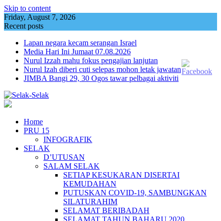
Skip to content
Friday, August 7, 2026
Recent posts
Lapan negara kecam serangan Israel
Media Hari Ini Jumaat 07.08.2026
Nurul Izzah mahu fokus pengajian lanjutan
Nurul Izah diberi cuti selepas mohon letak jawatan
JIMBA Bangi 29, 30 Ogos tawar pelbagai aktiviti
Home
PRU 15
INFOGRAFIK
SELAK
D’UTUSAN
SALAM SELAK
SETIAP KESUKARAN DISERTAI
KEMUDAHAN
PUTUSKAN COVID-19, SAMBUNGKAN
SILATURAHIM
SELAMAT BERIBADAH
SELAMAT TAHUN BAHARU 2020