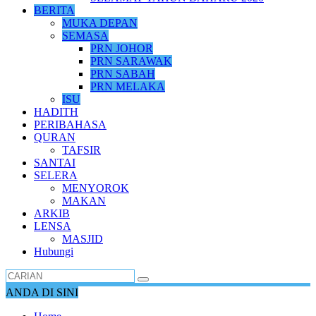
BERITA
MUKA DEPAN
SEMASA
PRN JOHOR
PRN SARAWAK
PRN SABAH
PRN MELAKA
ISU
HADITH
PERIBAHASA
QURAN
TAFSIR
SANTAI
SELERA
MENYOROK
MAKAN
ARKIB
LENSA
MASJID
Hubungi
ANDA DI SINI