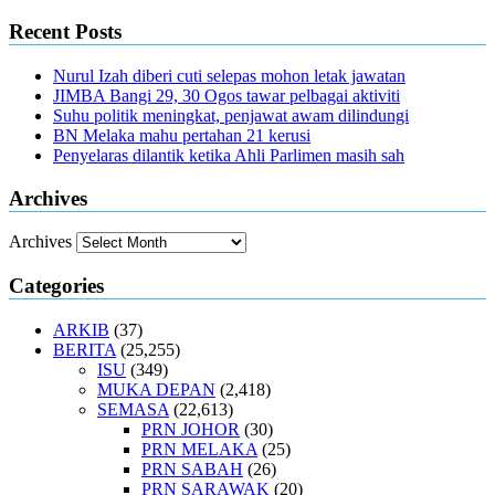
Recent Posts
Nurul Izah diberi cuti selepas mohon letak jawatan
JIMBA Bangi 29, 30 Ogos tawar pelbagai aktiviti
Suhu politik meningkat, penjawat awam dilindungi
BN Melaka mahu pertahan 21 kerusi
Penyelaras dilantik ketika Ahli Parlimen masih sah
Archives
Archives
Categories
ARKIB
(37)
BERITA
(25,255)
ISU
(349)
MUKA DEPAN
(2,418)
SEMASA
(22,613)
PRN JOHOR
(30)
PRN MELAKA
(25)
PRN SABAH
(26)
PRN SARAWAK
(20)