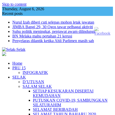
Skip to content
Thursday, August 6, 2026
Recent posts
Nurul Izah diberi cuti selepas mohon letak jawatan
JIMBA Bangi 29, 30 Ogos tawar pelbagai aktiviti
Suhu politik meningkat, penjawat awam dilindungi
BN Melaka mahu pertahan 21 kerusi
Penyelaras dilantik ketika Ahli Parlimen masih sah
Home
PRU 15
INFOGRAFIK
SELAK
D’UTUSAN
SALAM SELAK
SETIAP KESUKARAN DISERTAI
KEMUDAHAN
PUTUSKAN COVID-19, SAMBUNGKAN
SILATURAHIM
SELAMAT BERIBADAH
SELAMAT TAHUN BAHARU 2020