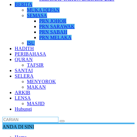
BERITA
MUKA DEPAN
SEMASA
PRN JOHOR
PRN SARAWAK
PRN SABAH
PRN MELAKA
ISU
HADITH
PERIBAHASA
QURAN
TAFSIR
SANTAI
SELERA
MENYOROK
MAKAN
ARKIB
LENSA
MASJID
Hubungi
ANDA DI SINI