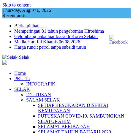
Skip to content
Thursday, August 6, 2026
Recent posts
Berita pilihan….
Memperingati 81 tahun pengeboman Hiroshima
Gelombang haba luar biasa di Korea Selatan
Media Hari Ini Khamis 06.08.2026
Harga runcit petrol tanpa subsidi turun
Home
PRU 15
INFOGRAFIK
SELAK
D’UTUSAN
SALAM SELAK
SETIAP KESUKARAN DISERTAI
KEMUDAHAN
PUTUSKAN COVID-19, SAMBUNGKAN
SILATURAHIM
SELAMAT BERIBADAH
SELAMAT TAHUN BAHARU 2020