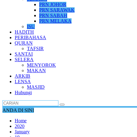
PRN JOHOR
PRN SARAWAK
PRN SABAH
PRN MELAKA
ISU
HADITH
PERIBAHASA
QURAN
TAFSIR
SANTAI
SELERA
MENYOROK
MAKAN
ARKIB
LENSA
MASJID
Hubungi
ANDA DI SINI
Home
2020
January