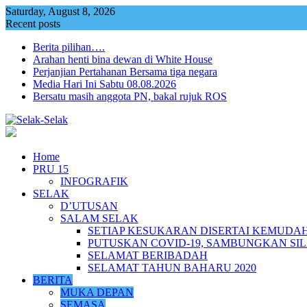
Skip
Saturday, August 8, 2026
to
Recent posts
content
Berita pilihan….
Arahan henti bina dewan di White House
Perjanjian Pertahanan Bersama tiga negara
Media Hari Ini Sabtu 08.08.2026
Bersatu masih anggota PN, bakal rujuk ROS
Home
PRU 15
INFOGRAFIK
SELAK
D’UTUSAN
SALAM SELAK
SETIAP KESUKARAN DISERTAI KEMUDA
PUTUSKAN COVID-19, SAMBUNGKAN SI
SELAMAT BERIBADAH
SELAMAT TAHUN BAHARU 2020
BERITA
MUKA DEPAN
SEMASA