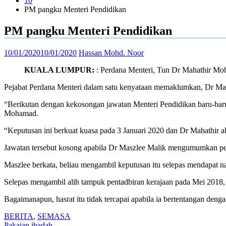
10
PM pangku Menteri Pendidikan
PM pangku Menteri Pendidikan
10/01/2020
10/01/2020
Hassan Mohd. Noor
KUALA LUMPUR:
: Perdana Menteri, Tun Dr Mahathir Moh
Pejabat Perdana Menteri dalam satu kenyataan memaklumkan, Dr Maha
“Berikutan dengan kekosongan jawatan Menteri Pendidikan baru-baru 
Mohamad.
“Keputusan ini berkuat kuasa pada 3 Januari 2020 dan Dr Mahathir a
Jawatan tersebut kosong apabila Dr Maszlee Malik mengumumkan pelet
Maszlee berkata, beliau mengambil keputusan itu selepas mendapat n
Selepas mengambil alih tampuk pentadbiran kerajaan pada Mei 2018,
Bagaimanapun, hasrat itu tidak tercapai apabila ia bertentangan de
BERITA
,
SEMASA
Pakaian ibadah