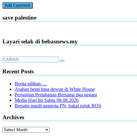
save palestine
Layari selak di bebasnews.my
Recent Posts
Berita pilihan….
Arahan henti bina dewan di White House
Perjanjian Pertahanan Bersama tiga negara
Media Hari Ini Sabtu 08.08.2026
Bersatu masih anggota PN, bakal rujuk ROS
Archives
Archives