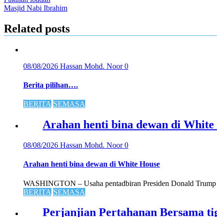
Post
Masjid Nabi Ibrahim
navigation
Related posts
08/08/2026
Hassan Mohd. Noor
0
Berita pilihan….
BERITA
SEMASA
Arahan henti bina dewan di White
08/08/2026
Hassan Mohd. Noor
0
Arahan henti bina dewan di White House
WASHINGTON – Usaha pentadbiran Presiden Donald Trump m
BERITA
SEMASA
Perjanjian Pertahanan Bersama ti