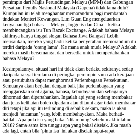
pemimpin dari Majlis Perundingan Melayu (MPM) dan Gabungan
Persatuan Penulis Nasional Malaysia (Gapena) tidak lama dulu?
Kumpulan ini telah menghantar memorandum bagi membantah
tindakan Menteri Kewangan, Lim Guan Eng mengeluarkan
kenyataan tiga bahasa – Melayu, Inggeris dan Cina – ketika
membincangkan isu Tun Razak Exchange. Adakah bahasa Melayu
akhirnya hanya tinggal slogan Bahasa Jiwa Bangsa? Lebih
merisaukan, mereka yang hadir ketika penyerahan memorandum itu
terdiri daripada ‘orang lama’. Ke mana anak muda Melayu? Adakah
mereka masih bersemangat dan bersedia untuk mempertahankan
bahasa Melayu?
Kesimpulannya, situasi hari ini tidak akan berlaku sekiranya setiap
daripada rakyat terutama di peringkat pemimpin sama ada kerajaan
atau pertubuhan dapat menghormati Perlembagaan Persekutuan.
Semuanya akan berjalan dengan baik jika perlembagaan yang
menggariskan soal agama, bahasa, kebudayaan dan sebagainya
dihormati dan dipertahankan. Ingatlah api yang sedang membakar
dan jelas kelihatan boleh dipadam atau dijauhi agar tidak membakar
diri tetapi jika api itu terlindung di sebalik sekam, maka ia akan
menjadi ‘ancaman’ yang lebih membahayakan. Maka berhati-
hatilah. Apa pula isu yang bakal ‘dilambung’ sebelum akhir tahun
2018? Sama-sama kita tunggu apa yang bakal diselak. Jika masih
ada lagi, entah bila ‘pintu isu’ ini akan diselak rapat-rapat.