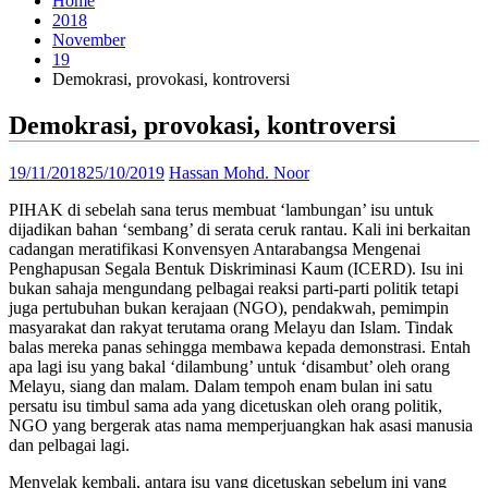
Home
2018
November
19
Demokrasi, provokasi, kontroversi
Demokrasi, provokasi, kontroversi
19/11/2018
25/10/2019
Hassan Mohd. Noor
PIHAK di sebelah sana terus membuat ‘lambungan’ isu untuk
dijadikan bahan ‘sembang’ di serata ceruk rantau. Kali ini berkaitan
cadangan meratifikasi Konvensyen Antarabangsa Mengenai
Penghapusan Segala Bentuk Diskriminasi Kaum (ICERD). Isu ini
bukan sahaja mengundang pelbagai reaksi parti-parti politik tetapi
juga pertubuhan bukan kerajaan (NGO), pendakwah, pemimpin
masyarakat dan rakyat terutama orang Melayu dan Islam. Tindak
balas mereka panas sehingga membawa kepada demonstrasi. Entah
apa lagi isu yang bakal ‘dilambung’ untuk ‘disambut’ oleh orang
Melayu, siang dan malam. Dalam tempoh enam bulan ini satu
persatu isu timbul sama ada yang dicetuskan oleh orang politik,
NGO yang bergerak atas nama memperjuangkan hak asasi manusia
dan pelbagai lagi.
Menyelak kembali, antara isu yang dicetuskan sebelum ini yang