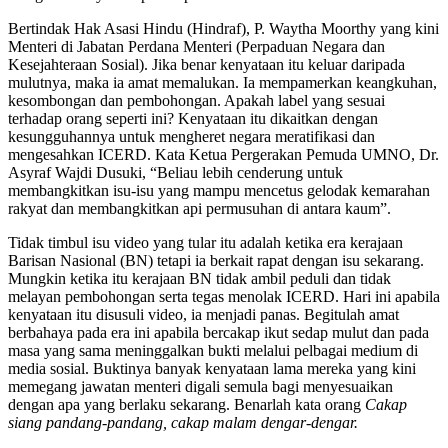
Bertindak Hak Asasi Hindu (Hindraf), P. Waytha Moorthy yang kini
Menteri di Jabatan Perdana Menteri (Perpaduan Negara dan
Kesejahteraan Sosial). Jika benar kenyataan itu keluar daripada
mulutnya, maka ia amat memalukan. Ia mempamerkan keangkuhan,
kesombongan dan pembohongan. Apakah label yang sesuai
terhadap orang seperti ini? Kenyataan itu dikaitkan dengan
kesungguhannya untuk mengheret negara meratifikasi dan
mengesahkan ICERD. Kata Ketua Pergerakan Pemuda UMNO, Dr.
Asyraf Wajdi Dusuki, “Beliau lebih cenderung untuk
membangkitkan isu-isu yang mampu mencetus gelodak kemarahan
rakyat dan membangkitkan api permusuhan di antara kaum”.
Tidak timbul isu video yang tular itu adalah ketika era kerajaan
Barisan Nasional (BN) tetapi ia berkait rapat dengan isu sekarang.
Mungkin ketika itu kerajaan BN tidak ambil peduli dan tidak
melayan pembohongan serta tegas menolak ICERD. Hari ini apabila
kenyataan itu disusuli video, ia menjadi panas. Begitulah amat
berbahaya pada era ini apabila bercakap ikut sedap mulut dan pada
masa yang sama meninggalkan bukti melalui pelbagai medium di
media sosial. Buktinya banyak kenyataan lama mereka yang kini
memegang jawatan menteri digali semula bagi menyesuaikan
dengan apa yang berlaku sekarang. Benarlah kata orang
Cakap
siang pandang-pandang, cakap malam dengar-dengar.