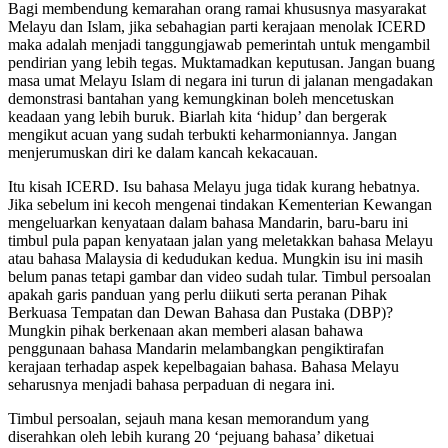
Bagi membendung kemarahan orang ramai khususnya masyarakat
Melayu dan Islam, jika sebahagian parti kerajaan menolak ICERD
maka adalah menjadi tanggungjawab pemerintah untuk mengambil
pendirian yang lebih tegas. Muktamadkan keputusan. Jangan buang
masa umat Melayu Islam di negara ini turun di jalanan mengadakan
demonstrasi bantahan yang kemungkinan boleh mencetuskan
keadaan yang lebih buruk. Biarlah kita ‘hidup’ dan bergerak
mengikut acuan yang sudah terbukti keharmoniannya. Jangan
menjerumuskan diri ke dalam kancah kekacauan.
Itu kisah ICERD. Isu bahasa Melayu juga tidak kurang hebatnya.
Jika sebelum ini kecoh mengenai tindakan Kementerian Kewangan
mengeluarkan kenyataan dalam bahasa Mandarin, baru-baru ini
timbul pula papan kenyataan jalan yang meletakkan bahasa Melayu
atau bahasa Malaysia di kedudukan kedua. Mungkin isu ini masih
belum panas tetapi gambar dan video sudah tular. Timbul persoalan
apakah garis panduan yang perlu diikuti serta peranan Pihak
Berkuasa Tempatan dan Dewan Bahasa dan Pustaka (DBP)?
Mungkin pihak berkenaan akan memberi alasan bahawa
penggunaan bahasa Mandarin melambangkan pengiktirafan
kerajaan terhadap aspek kepelbagaian bahasa. Bahasa Melayu
seharusnya menjadi bahasa perpaduan di negara ini.
Timbul persoalan, sejauh mana kesan memorandum yang
diserahkan oleh lebih kurang 20 ‘pejuang bahasa’ diketuai