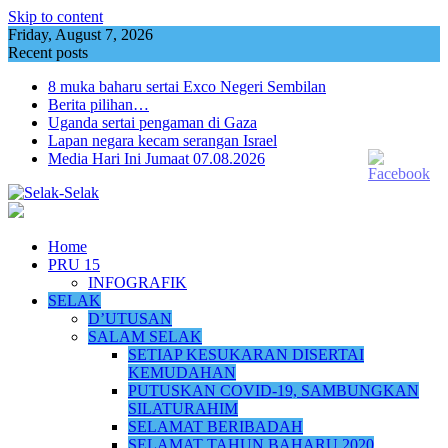
Skip to content
Friday, August 7, 2026
Recent posts
8 muka baharu sertai Exco Negeri Sembilan
Berita pilihan…
Uganda sertai pengaman di Gaza
Lapan negara kecam serangan Israel
Media Hari Ini Jumaat 07.08.2026
Home
PRU 15
INFOGRAFIK
SELAK
D’UTUSAN
SALAM SELAK
SETIAP KESUKARAN DISERTAI
KEMUDAHAN
PUTUSKAN COVID-19, SAMBUNGKAN
SILATURAHIM
SELAMAT BERIBADAH
SELAMAT TAHUN BAHARU 2020