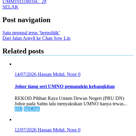
UMM191118016C_2#
SELAK
Post navigation
Satu penggal terus ‘berpolitik’
Dari Jalan Argyll ke Chan Sow Lin
Related posts
14/07/2026
Hassan Mohd. Noor
0
Johor tiang seri UMNO pemangkin kebangkitan
REKOD Pilihan Raya Umum Dewan Negeri (PRU DN)
Johor pada Sabtu lalu menyaksikan UMNO hanya tewas...
ISU
SELAK
12/07/2026
Hassan Mohd. Noor
0