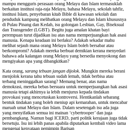
mampu mengguris perasaan orang Melayu dan Islam termasuklah
berkaitan institusi raja-raja Melayu, bahasa Melayu, sekolah tahfiz,
institusi Islam, penyebaran kitab Bible di kawasan sekolah dan
penduduk kampung melibatkan orang Melayu dan Islam khususnya
di Pulau Pinang dan Kedah, isu golongan Lesbian, Gay, Biseksual
dan Transgender (LGBT). Begitu juga amalan khatan bayi
perempuan turut dijadikan isu atas nama memperjuangkan hak asasi
manusia. Kenapa keadaan ini berlaku? Adakah sekadar mahu
melihat sejauh mana orang Melayu Islam boleh bersabar atau
berkompromi? Adakah mereka berbuat demikian kerana menyedari
bahawa ada kalangan orang Melayu yang bersedia menyokong dan
mengiyakan apa yang dibangkitkan?
Kata orang,
sarang tebuan jangan dijolok
. Mungkin mereka berani
menjolok kerana tahu tebuan sudah lemah, tidak berbisa atau
terbang meninggalkan sarang? Memang benar, atas nama
demokrasi, mereka bebas bersuara untuk memperjuangkan hak asasi
manusia tetapi akhirnya ia lebih menjurus kepada tindakan
provokasi yang mencetuskan kontroversi. Hentikanlah sebarang
bentuk tindakan yang boleh meniup api kemarahan, untuk mencabar
maruah umat Melayu dan Islam. Dalam sesetengah isu ada juga
yang menyifatkan semua ini mainan ‘cybertrooper’ dan juga
pembangkang. Namun bagi ICERD, parti politik kerajaan juga tidak
bersetuju. Isu ini lebih panas apabila diputarkan kembali video lama
mengenai kenyataan pemimpin Barisan