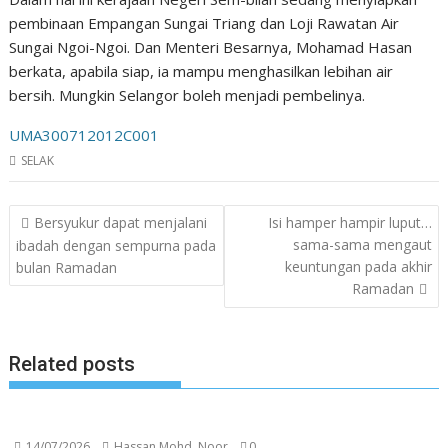
pembinaan Empangan Sungai Triang dan Loji Rawatan Air
Sungai Ngoi-Ngoi. Dan Menteri Besarnya, Mohamad Hasan
berkata, apabila siap, ia mampu menghasilkan lebihan air
bersih. Mungkin Selangor boleh menjadi pembelinya.
UMA300712012C001
SELAK
Post
Bersyukur dapat menjalani
Isi hamper hampir luput…
navigation
sama-sama mengaut
ibadah dengan sempurna pada
keuntungan pada akhir
bulan Ramadan
Ramadan
Related posts
14/07/2026
Hassan Mohd. Noor
0