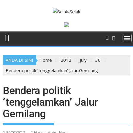
Skip
to
content
ANDA DI SINI
Home
2012
July
30
Bendera politik ‘tenggelamkan’ Jalur Gemilang
Bendera politik
‘tenggelamkan’ Jalur
Gemilang
30/07/2012
Hassan Mohd. Noor