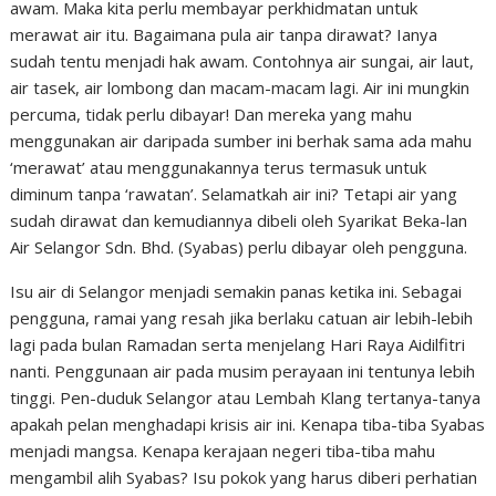
awam. Maka kita perlu membayar perkhidmatan untuk
merawat air itu. Bagaimana pula air tanpa dirawat? Ianya
sudah tentu menjadi hak awam. Contohnya air sungai, air laut,
air tasek, air lombong dan macam-macam lagi. Air ini mungkin
percuma, tidak perlu dibayar! Dan mereka yang mahu
menggunakan air daripada sumber ini berhak sama ada mahu
‘merawat’ atau menggunakannya terus termasuk untuk
diminum tanpa ‘rawatan’. Selamatkah air ini? Tetapi air yang
sudah dirawat dan kemudiannya dibeli oleh Syarikat Beka-lan
Air Selangor Sdn. Bhd. (Syabas) perlu dibayar oleh pengguna.
Isu air di Selangor menjadi semakin panas ketika ini. Sebagai
pengguna, ramai yang resah jika berlaku catuan air lebih-lebih
lagi pada bulan Ramadan serta menjelang Hari Raya Aidilfitri
nanti. Penggunaan air pada musim perayaan ini tentunya lebih
tinggi. Pen-duduk Selangor atau Lembah Klang tertanya-tanya
apakah pelan menghadapi krisis air ini. Kenapa tiba-tiba Syabas
menjadi mangsa. Kenapa kerajaan negeri tiba-tiba mahu
mengambil alih Syabas? Isu pokok yang harus diberi perhatian