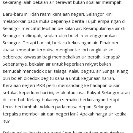
sekarang ialah bekalan air terawat bukan soal air melimpah.
Baru-baru ini lidah rasmi kerajaan negeri, Selangor Kini
melaporkan pada muka depannya berita Tujuh empa-ngan di
Selangor mencatat lebihan be-kalan air. Kesimpulannya air di
Selangor melimpah, seolah-olah boleh menenggelamkan
Selangor. Tetapi hari ini, berlaku kekurangan air. Pihak ber-
kuasa tempatan terpaksa menghantar lori tangki air ke
beberapa kawasan bagi membekalkan air bersih. Kenapa?
Sebenarnya, bekalan air untuk keperluan rakyat bukan
semudah mencedok dari telaga. Kalau begitu, air Sungai Klang
pun boleh dicedok begitu sahaja untuk kegunaan harian.
Kerajaan negeri PKR perlu memandang ke hadapan bukan
setakat keperluan hari ini, esok atau lusa. Rakyat Selangor atau
di Lem-bah Kelang bukannya semakin berkurangan tetapi
terus bertambah. Adakah pada masa depan, Selangor
terpaksa membeli air dari negeri lain? Apakah harga air ketika
itu?
Dalam hal ini kerajaan Negeri Sem-bilan sedang menyiapkan