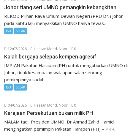
Johor tiang seri UMNO pemangkin kebangkitan
REKOD Pilihan Raya Umum Dewan Negeri (PRU DN) Johor
pada Sabtu lalu menyaksikan UMNO hanya tewas...
ISU
SELAK
12/07/2026
Hassan Mohd. Noor
0
Kalah bergaya selepas kempen agresif
IMPIAN Pakatan Harapan (PH) untuk menguburkan UMNO di
Johor, tidak kesampaian walaupun salah seorang
pemimpinnya sudah...
ISU
SELAK
04/07/2026
Hassan Mohd. Noor
0
Kerajaan Persekutuan bukan milik PH
MALAM tadi, Presiden UMNO, Dr Ahmad Zahid Hamidi
mengingatkan pemimpin Pakatan Harapan (PH) – PKR,