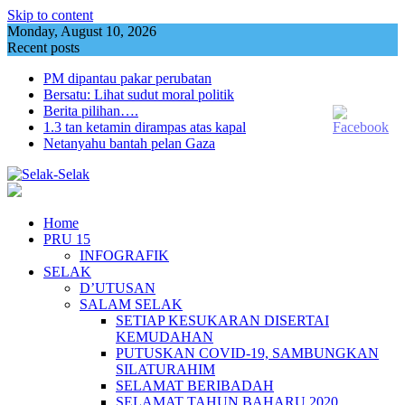
Skip to content
Monday, August 10, 2026
Recent posts
PM dipantau pakar perubatan
Bersatu: Lihat sudut moral politik
Berita pilihan….
1.3 tan ketamin dirampas atas kapal
Netanyahu bantah pelan Gaza
Home
PRU 15
INFOGRAFIK
SELAK
D’UTUSAN
SALAM SELAK
SETIAP KESUKARAN DISERTAI
KEMUDAHAN
PUTUSKAN COVID-19, SAMBUNGKAN
SILATURAHIM
SELAMAT BERIBADAH
SELAMAT TAHUN BAHARU 2020