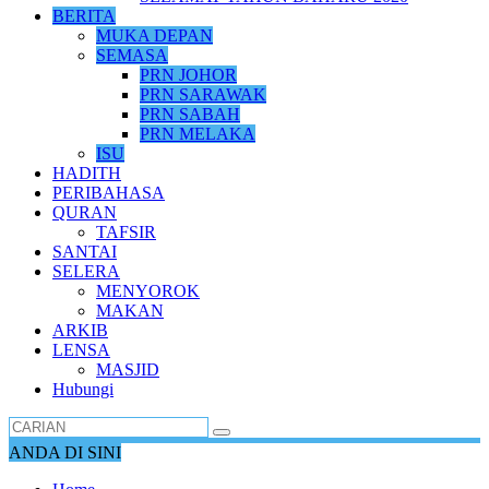
BERITA
MUKA DEPAN
SEMASA
PRN JOHOR
PRN SARAWAK
PRN SABAH
PRN MELAKA
ISU
HADITH
PERIBAHASA
QURAN
TAFSIR
SANTAI
SELERA
MENYOROK
MAKAN
ARKIB
LENSA
MASJID
Hubungi
ANDA DI SINI