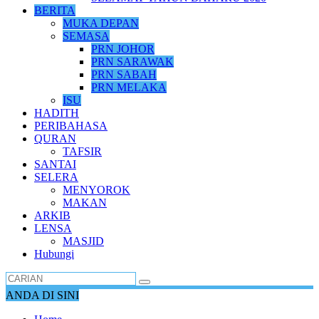
BERITA
MUKA DEPAN
SEMASA
PRN JOHOR
PRN SARAWAK
PRN SABAH
PRN MELAKA
ISU
HADITH
PERIBAHASA
QURAN
TAFSIR
SANTAI
SELERA
MENYOROK
MAKAN
ARKIB
LENSA
MASJID
Hubungi
ANDA DI SINI