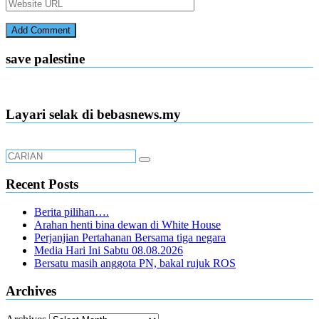
save palestine
Layari selak di bebasnews.my
Recent Posts
Berita pilihan….
Arahan henti bina dewan di White House
Perjanjian Pertahanan Bersama tiga negara
Media Hari Ini Sabtu 08.08.2026
Bersatu masih anggota PN, bakal rujuk ROS
Archives