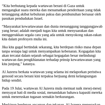
“Kita berhutang kepada wartawan berani di Gaza untuk
mengangkat suara mereka dan menamatkan penderitaan yang tidak
tertanggung akibat kebuluran paksa dan pembunuhan bersasar oleh
pasukan pendudukan Israel.
“Masyarakat kewartawanan dan dunia menanggung tanggungjawab
yang besar; adalah menjadi tugas kita untuk menyuarakan dan
menggerakkan segala cara yang ada untuk menyokong rakan-rakan
kita dalam profesyen mulia ini.
Jika kita gagal bertindak sekarang, kita berdepan risiko masa depan
tanpa sesiapa lagi untuk menyampaikan kebenaran. Kegagalan kita
akan tercatat dalam sejarah sebagai kegagalan besar melindungi
wartawan dan pengkhianatan terhadap prinsip kewartawanan yang
kita junjung,” katanya.
Al Jazeera berkata wartawan yang selama ini melaporkan peristiwa
genosid secara berani kini terpaksa berjuang demi kelangsungan
hidup sendiri.
Pada 19 Julai, wartawan Al Jazeera mula memuat naik mesej-mesej
menyayat hati di media sosial, menandakan bahawa kapasiti mereka
untuk meneruskan tugasan semakin berkurangan.
Meskipun berdepan ancaman dan tekanan, Al Jazeera menegaskan