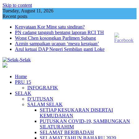
Skip to content
Tuesday, August 11, 2026
Recent posts
Kenyataan Kor Ming satu sindiran?
PN cadang tangguh bentang laporan RCI TH
Wong Chen kosongkan Parlimen Subang
Azmin sampaikan ucapan ‘mesra kerajaan’
Arul ketuai DAP Negeri Sembilan ganti Loke
Home
PRU 15
INFOGRAFIK
SELAK
D’UTUSAN
SALAM SELAK
SETIAP KESUKARAN DISERTAI
KEMUDAHAN
PUTUSKAN COVID-19, SAMBUNGKAN
SILATURAHIM
SELAMAT BERIBADAH
SELAMAT TAHUN BAHARU 2020