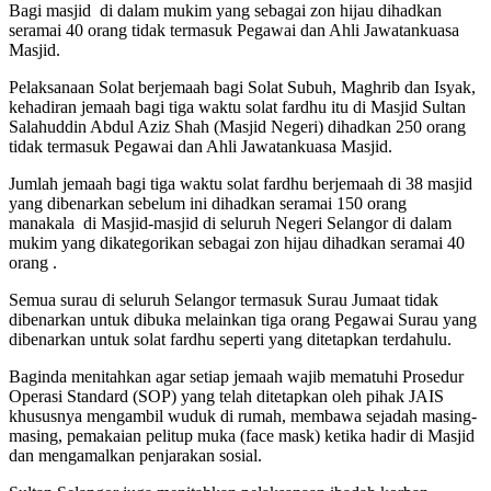
Bagi masjid
di dalam mukim yang sebagai zon hijau dihadkan
seramai 40 orang tidak termasuk Pegawai dan Ahli Jawatankuasa
Masjid.
Pelaksanaan Solat berjemaah bagi Solat Subuh, Maghrib dan Isyak,
kehadiran jemaah bagi tiga waktu solat fardhu itu di Masjid Sultan
Salahuddin Abdul Aziz Shah (Masjid Negeri) dihadkan 250 orang
tidak termasuk Pegawai dan Ahli Jawatankuasa Masjid.
Jumlah jemaah bagi tiga waktu solat fardhu berjemaah di 38 masjid
yang dibenarkan sebelum ini dihadkan seramai 150 orang
manakala
di Masjid-masjid di seluruh Negeri Selangor di dalam
mukim yang dikategorikan sebagai zon hijau dihadkan seramai 40
orang .
Semua surau di seluruh Selangor termasuk Surau Jumaat tidak
dibenarkan untuk dibuka melainkan tiga orang Pegawai Surau yang
dibenarkan untuk solat fardhu seperti yang ditetapkan terdahulu.
Baginda menitahkan agar setiap jemaah wajib mematuhi Prosedur
Operasi Standard (SOP) yang telah ditetapkan oleh pihak JAIS
khususnya mengambil wuduk di rumah, membawa sejadah masing-
masing, pemakaian pelitup muka (face mask) ketika hadir di Masjid
dan mengamalkan penjarakan sosial.