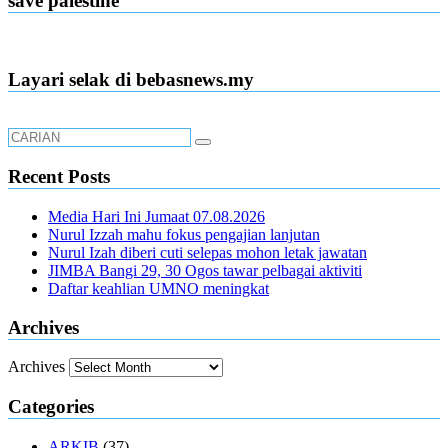
save palestine
Layari selak di bebasnews.my
Recent Posts
Media Hari Ini Jumaat 07.08.2026
Nurul Izzah mahu fokus pengajian lanjutan
Nurul Izah diberi cuti selepas mohon letak jawatan
JIMBA Bangi 29, 30 Ogos tawar pelbagai aktiviti
Daftar keahlian UMNO meningkat
Archives
Archives
Categories
ARKIB
(37)