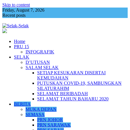
Skip to content
Friday, August 7, 2026
Recent posts
Nurul Izzah mahu fokus pengajian lanjutan
Home
PRU 15
INFOGRAFIK
SELAK
D’UTUSAN
SALAM SELAK
SETIAP KESUKARAN DISERTAI
KEMUDAHAN
PUTUSKAN COVID-19, SAMBUNGKAN
SILATURAHIM
SELAMAT BERIBADAH
SELAMAT TAHUN BAHARU 2020
BERITA
MUKA DEPAN
SEMASA
PRN JOHOR
PRN SARAWAK