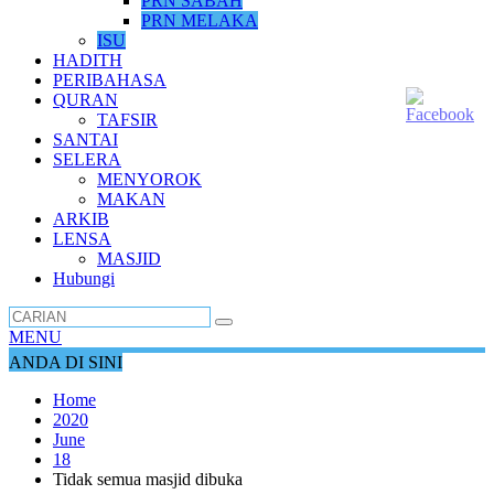
PRN SABAH
PRN MELAKA
ISU
HADITH
PERIBAHASA
QURAN
TAFSIR
SANTAI
SELERA
MENYOROK
MAKAN
ARKIB
LENSA
MASJID
Hubungi
MENU
ANDA DI SINI
Home
2020
June
18
Tidak semua masjid dibuka