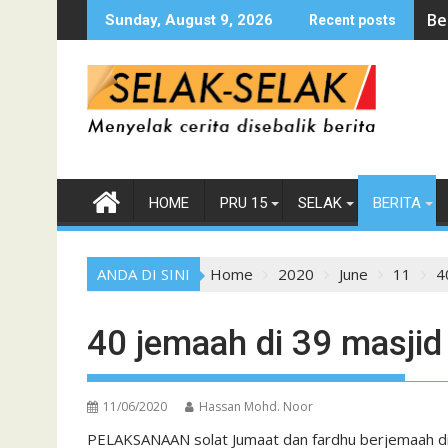
Skip
Be
Sunday, August 9, 2026
Recent posts
to
content
HOME
PRU 15
SELAK
BERITA
ANDA DI SINI
Home
2020
June
11
4
40 jemaah di 39 masjid 
11/06/2020
Hassan Mohd. Noor
PELAKSANAAN solat Jumaat dan fardhu berjemaah di 