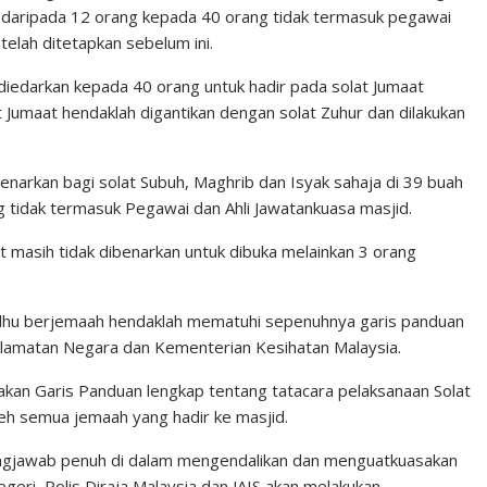
h daripada 12 orang kepada 40 orang tidak termasuk pegawai
telah ditetapkan sebelum ini.
diedarkan kepada 40 orang untuk hadir pada solat Jumaat
 Jumaat hendaklah digantikan dengan solat Zuhur dan dilakukan
enarkan bagi solat Subuh, Maghrib dan Isyak sahaja di 39 buah
 tidak termasuk Pegawai dan Ahli Jawatankuasa masjid.
 masih tidak dibenarkan untuk dibuka melainkan 3 orang
rdhu berjemaah hendaklah mematuhi sepenuhnya garis panduan
selamatan Negara dan Kementerian Kesihatan Malaysia.
kan Garis Panduan lengkap tentang tatacara pelaksanaan Solat
leh semua jemaah yang hadir ke masjid.
gungjawab penuh di dalam mengendalikan dan menguatkuasakan
geri, Polis Diraja Malaysia dan JAIS akan melakukan