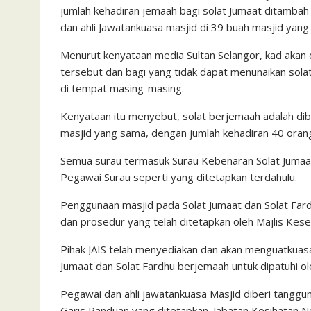
jumlah kehadiran jemaah bagi solat Jumaat ditamba
dan ahli Jawatankuasa masjid di 39 buah masjid yang 
Menurut kenyataan media Sultan Selangor, kad akan 
tersebut dan bagi yang tidak dapat menunaikan solat
di tempat masing-masing.
Kenyataan itu menyebut, solat berjemaah adalah dib
masjid yang sama, dengan jumlah kehadiran 40 orang
Semua surau termasuk Surau Kebenaran Solat Jumaat
Pegawai Surau seperti yang ditetapkan terdahulu.
Penggunaan masjid pada Solat Jumaat dan Solat Fa
dan prosedur yang telah ditetapkan oleh Majlis Ke
Pihak JAIS telah menyediakan dan akan menguatkuasa
Jumaat dan Solat Fardhu berjemaah untuk dipatuhi o
Pegawai dan ahli jawatankuasa Masjid diberi tang
Garis Panduan yang ditetapkan. Jabatan Kesihatan Ne