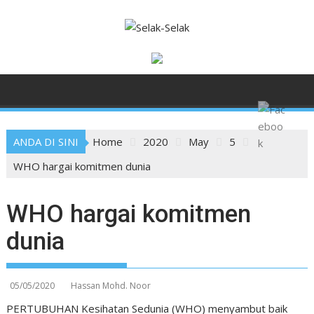
S
k
i
p
t
o
c
o
ANDA DI SINI
Home
2020
May
5
n
t
WHO hargai komitmen dunia
e
n
WHO hargai komitmen
t
dunia
05/05/2020
Hassan Mohd. Noor
PERTUBUHAN Kesihatan Sedunia (WHO) menyambut baik