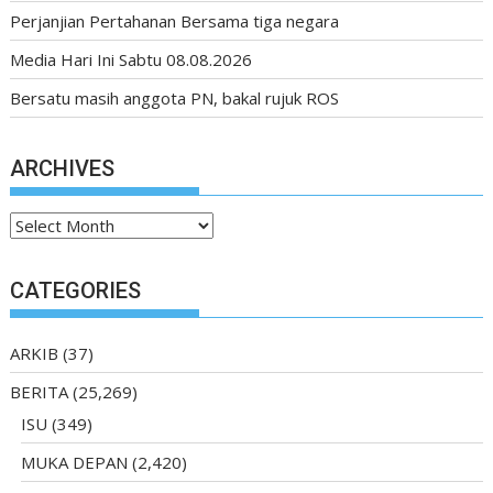
Perjanjian Pertahanan Bersama tiga negara
Media Hari Ini Sabtu 08.08.2026
Bersatu masih anggota PN, bakal rujuk ROS
ARCHIVES
A
r
c
CATEGORIES
h
i
ARKIB
(37)
v
e
BERITA
(25,269)
s
ISU
(349)
MUKA DEPAN
(2,420)