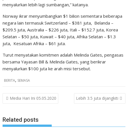
menyalurkan lebih lagi sumbangan,” katanya.
Norway ikrar menyumbangkan $1 bilion sementara beberapa
negara lain termasuk Switzerland – $381 juta,
Belanda –
$209.5 juta, Australia – $226 juta, Itali – $152.7 juta, Korea
Selatan – $50 juta, Kuwait – $40 juta, Afrika Selatan – $1.3
juta,
Kesatuan Afrika – $61 juta.
Turut menyatakan komitmen adalah Melinda Gates, pengasas
bersama Yayasan Bill & Melinda Gates, yang berikrar
menyalurkan $100 juta ke arah misi tersebut.
,
BERITA
SEMASA
P
Media Hari Ini 05.05.2020
Lebih 3.5 juta dijangkiti
o
s
Related posts
t
n