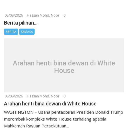
a
v
08/08/2026
Hassan Mohd. Noor
0
i
Berita pilihan….
g
BERITA
SEMASA
a
t
i
o
Arahan henti bina dewan di White
n
House
08/08/2026
Hassan Mohd. Noor
0
Arahan henti bina dewan di White House
WASHINGTON – Usaha pentadbiran Presiden Donald Trump
merombak kompleks White House terhalang apabila
Mahkamah Rayuan Persekutuan...