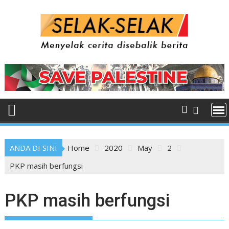
Skip
to
content
ANDA DI SINI
Home
2020
May
2
PKP masih berfungsi
PKP masih berfungsi