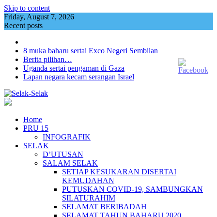
Skip to content
Friday, August 7, 2026
Recent posts
8 muka baharu sertai Exco Negeri Sembilan
Berita pilihan…
Uganda sertai pengaman di Gaza
Lapan negara kecam serangan Israel
Home
PRU 15
INFOGRAFIK
SELAK
D’UTUSAN
SALAM SELAK
SETIAP KESUKARAN DISERTAI
KEMUDAHAN
PUTUSKAN COVID-19, SAMBUNGKAN
SILATURAHIM
SELAMAT BERIBADAH
SELAMAT TAHUN BAHARU 2020