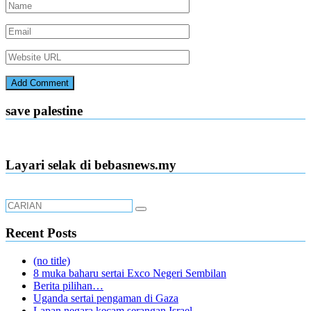
save palestine
Layari selak di bebasnews.my
Recent Posts
(no title)
8 muka baharu sertai Exco Negeri Sembilan
Berita pilihan…
Uganda sertai pengaman di Gaza
Lapan negara kecam serangan Israel