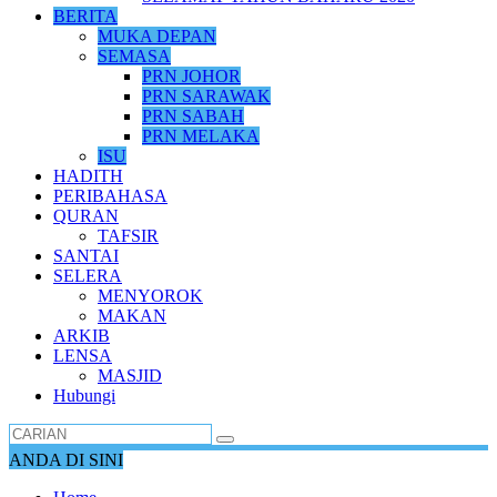
BERITA
MUKA DEPAN
SEMASA
PRN JOHOR
PRN SARAWAK
PRN SABAH
PRN MELAKA
ISU
HADITH
PERIBAHASA
QURAN
TAFSIR
SANTAI
SELERA
MENYOROK
MAKAN
ARKIB
LENSA
MASJID
Hubungi
ANDA DI SINI