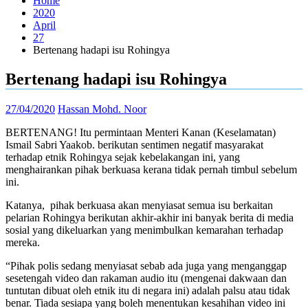
Home
2020
April
27
Bertenang hadapi isu Rohingya
Bertenang hadapi isu Rohingya
27/04/2020
Hassan Mohd. Noor
BERTENANG! Itu permintaan Menteri Kanan (Keselamatan)
Ismail Sabri Yaakob. b
erikutan sentimen negatif masyarakat
terhadap etnik Rohingya sejak kebelakangan ini, yang
menghairankan pihak berkuasa kerana tidak pernah timbul sebelum
ini.
Katanya,
pihak berkuasa akan menyiasat semua isu berkaitan
pelarian Rohingya berikutan akhir-akhir ini banyak berita di media
sosial yang dikeluarkan yang menimbulkan kemarahan terhadap
mereka.
“Pihak polis sedang menyiasat sebab ada juga yang menganggap
sesetengah video dan rakaman audio itu (mengenai dakwaan dan
tuntutan dibuat oleh etnik itu di negara ini) adalah palsu atau tidak
benar. Tiada sesiapa yang boleh menentukan kesahihan video ini