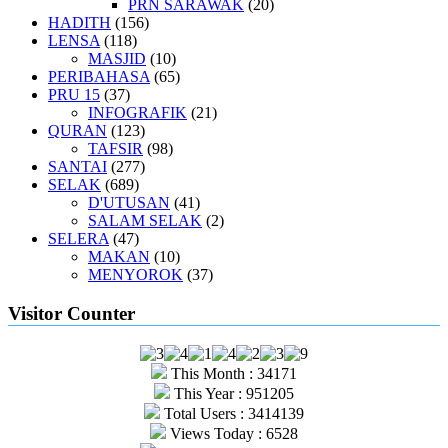
PRN SARAWAK
(20)
HADITH
(156)
LENSA
(118)
MASJID
(10)
PERIBAHASA
(65)
PRU 15
(37)
INFOGRAFIK
(21)
QURAN
(123)
TAFSIR
(98)
SANTAI
(277)
SELAK
(689)
D'UTUSAN
(41)
SALAM SELAK
(2)
SELERA
(47)
MAKAN
(10)
MENYOROK
(37)
Visitor Counter
This Month : 34171
This Year : 951205
Total Users : 3414139
Views Today : 6528