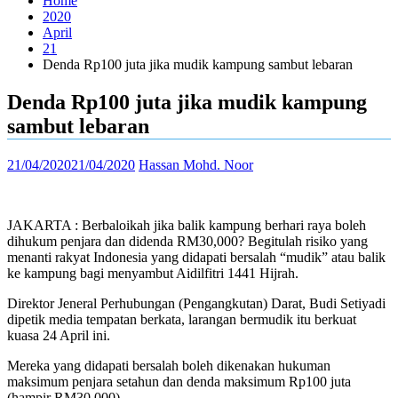
Home
2020
April
21
Denda Rp100 juta jika mudik kampung sambut lebaran
Denda Rp100 juta jika mudik kampung
sambut lebaran
21/04/2020
21/04/2020
Hassan Mohd. Noor
JAKARTA : Berbaloikah jika balik kampung berhari raya boleh
dihukum penjara dan didenda RM30,000? Begitulah risiko yang
menanti rakyat Indonesia yang didapati bersalah “mudik” atau balik
ke kampung bagi menyambut Aidilfitri 1441 Hijrah.
Direktor Jeneral Perhubungan (Pengangkutan) Darat, Budi Setiyadi
dipetik media tempatan berkata, larangan bermudik itu berkuat
kuasa 24 April ini.
Mereka yang didapati bersalah boleh dikenakan hukuman
maksimum penjara setahun dan denda maksimum Rp100 juta
(hampir RM30,000).