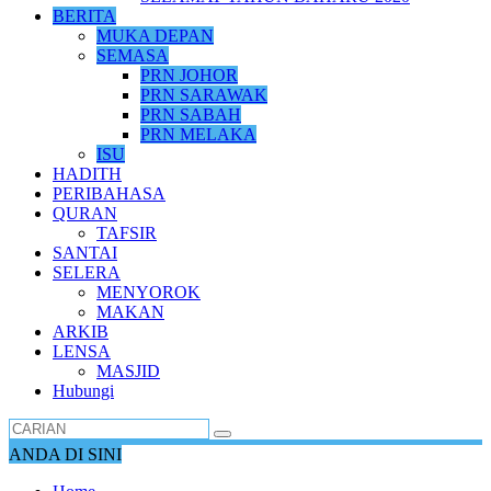
BERITA
MUKA DEPAN
SEMASA
PRN JOHOR
PRN SARAWAK
PRN SABAH
PRN MELAKA
ISU
HADITH
PERIBAHASA
QURAN
TAFSIR
SANTAI
SELERA
MENYOROK
MAKAN
ARKIB
LENSA
MASJID
Hubungi
ANDA DI SINI