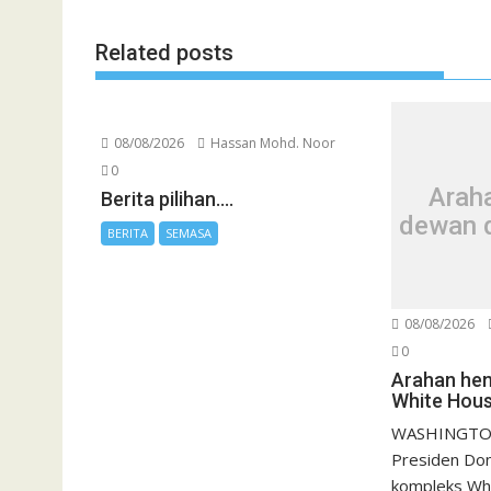
Related posts
08/08/2026
Hassan Mohd. Noor
0
Araha
Berita pilihan….
dewan 
BERITA
SEMASA
08/08/2026
0
Arahan hen
White Hou
WASHINGTON
Presiden Do
kompleks Wh