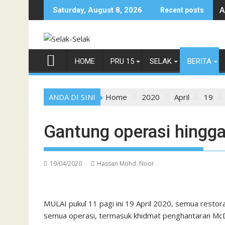
Skip
A
Saturday, August 8, 2026
Recent posts
to
content
HOME
PRU 15
SELAK
BERITA
ANDA DI SINI
Home
2020
April
19
Gantung operasi hingga
19/04/2020
Hassan Mohd. Noor
MULAI pukul 11 pagi ini 19 April 2020, semua rest
semua operasi, termasuk khidmat penghantaran McDe