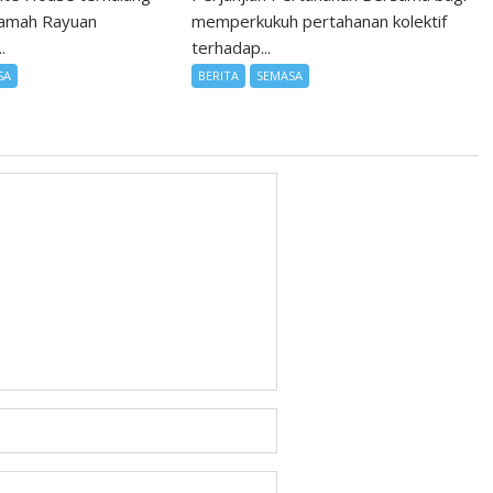
kamah Rayuan
memperkukuh pertahanan kolektif
.
terhadap...
SA
BERITA
SEMASA