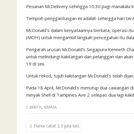
Pesanan McDelivery sehingga 10.30 pagi manakala kh
Tempoh penggantungan ini adalah sehingga hari terak
McDonald’s dalam kenyataannya berkata, operasi itu
(MOH) untuk mengambil langkah pencegahan itu dal
Pengarah urusan McDonald’s Singapura Kenneth Chan
untuk melindungi kakitangan dan pelanggan dan aka
19 di sini.
Untuk rekod, tujuh kakitangan McDonald’s telah dijang
Pada 18 April, McDonald’s menutup dua cawangan di 
minyak Shell di Tampines Ave 2 selepas dua lagi kakit
,
BERITA
SEMASA
Post
Dunia catat 2.3 juta kes
navigation