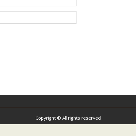
Copyright © All rights reserved
oudly powered by WordPress
|
Theme: SuperMag by
Acme The