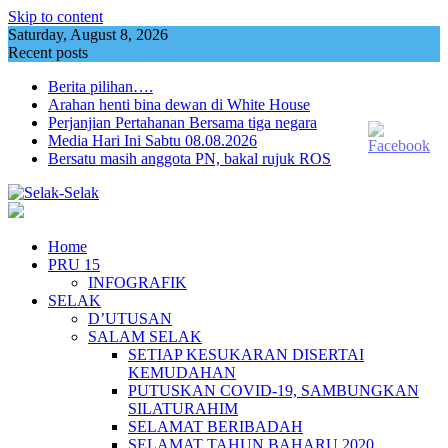
Skip to content
Saturday, August 8, 2026
Recent posts
Berita pilihan….
Arahan henti bina dewan di White House
Perjanjian Pertahanan Bersama tiga negara
Media Hari Ini Sabtu 08.08.2026
Bersatu masih anggota PN, bakal rujuk ROS
Home
PRU 15
INFOGRAFIK
SELAK
D’UTUSAN
SALAM SELAK
SETIAP KESUKARAN DISERTAI
KEMUDAHAN
PUTUSKAN COVID-19, SAMBUNGKAN
SILATURAHIM
SELAMAT BERIBADAH
SELAMAT TAHUN BAHARU 2020