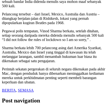
sebuah bandar India didenda menulis saya mohon maaf sebanyak
500 kali.
Pelancong tersebut – dari Israel, Mexico, Australia dan Austria –
ditangkap berjalan-jalan di Rishikesh, lokasi yang pernah
dipopularkan kugiran Beatles pada 1968.
Pegawai polis tempatan, Vinod Sharma berkata, setelah ditahan,
setiap seorang daripada mereka didenda menulis sebanyak 500 kali
“I did not follow the rules of lockdown so I am so sorry,” .
Sharma berkata lebih 700 pelancong asing dari Amerika Syarikat,
Australia, Mexico dan Israel yang tinggal di kawasan itu telah
melanggar larangan, sambil menambah hukuman luar biasa itu
dikenakan sebagai satu pengajaran.
Perintah sekatan pergerakan di seluruh negara dikenakan pada akhir
Mac, dengan penduduk hanya dibenarkan meninggalkan kediaman
mereka untuk perkhidmatan penting seperti membeli barangan
keperluan dan ubatan.
BERITA
,
SEMASA
Post navigation