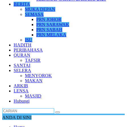
BERITA
MUKA DEPAN
SEMASA
PRN JOHOR
PRN SARAWAK
PRN SABAH
PRN MELAKA
ISU
HADITH
PERIBAHASA
QURAN
TAFSIR
SANTAI
SELERA
MENYOROK
MAKAN
ARKIB
LENSA
MASJID
Hubungi
ANDA DI SINI