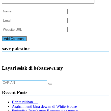
save palestine
Layari selak di bebasnews.my
Recent Posts
Berita pilihan….
Arahan henti bina dewan di White House
Perjanjian Pertahanan Bersama tiga negara