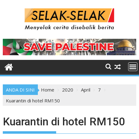
Skip
to
content
ANDA DI SINI
Home
2020
April
7
Kuarantin di hotel RM150
Kuarantin di hotel RM150