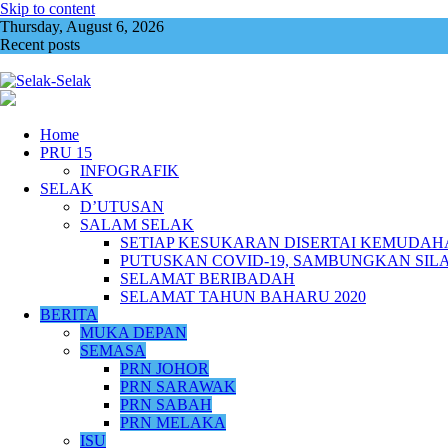
Skip to content
Thursday, August 6, 2026
Recent posts
Usah pertikai hak rakyat buat pilihan
Home
PRU 15
INFOGRAFIK
SELAK
D’UTUSAN
SALAM SELAK
SETIAP KESUKARAN DISERTAI KEMUDA
PUTUSKAN COVID-19, SAMBUNGKAN SIL
SELAMAT BERIBADAH
SELAMAT TAHUN BAHARU 2020
BERITA
MUKA DEPAN
SEMASA
PRN JOHOR
PRN SARAWAK
PRN SABAH
PRN MELAKA
ISU