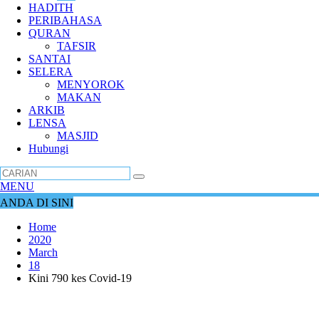
HADITH
PERIBAHASA
QURAN
TAFSIR
SANTAI
SELERA
MENYOROK
MAKAN
ARKIB
LENSA
MASJID
Hubungi
MENU
ANDA DI SINI
Home
2020
March
18
Kini 790 kes Covid-19