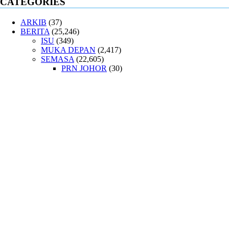
CATEGORIES
ARKIB
(37)
BERITA
(25,246)
ISU
(349)
MUKA DEPAN
(2,417)
SEMASA
(22,605)
PRN JOHOR
(30)
PRN MELAKA
(25)
PRN SABAH
(26)
PRN SARAWAK
(20)
HADITH
(156)
LENSA
(118)
MASJID
(10)
PERIBAHASA
(65)
PRU 15
(37)
INFOGRAFIK
(21)
QURAN
(123)
TAFSIR
(98)
SANTAI
(277)
SELAK
(689)
D'UTUSAN
(41)
SALAM SELAK
(2)
SELERA
(47)
MAKAN
(10)