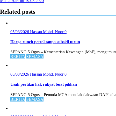
Media Hari Ini 19.03.2020
Related posts
05/08/2026
Hassan Mohd. Noor
0
Harga runcit petrol tanpa subsidi turun
SEPANG 5 Ogos – Kementerian Kewangan (MoF), mengumumkan 
BERITA
SEMASA
05/08/2026
Hassan Mohd. Noor
0
Usah pertikai hak rakyat buat pilihan
SEPANG 5 Ogos – Pemuda MCA menolak dakwaan DAP bahawa 
BERITA
SEMASA