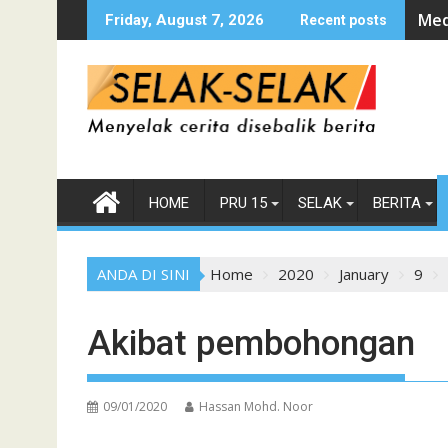
Skip
Med
Friday, August 7, 2026
Recent posts
to
content
HOME
PRU 15
SELAK
BERITA
ANDA DI SINI
Home
2020
January
9
Akibat pembohongan
09/01/2020
Hassan Mohd. Noor