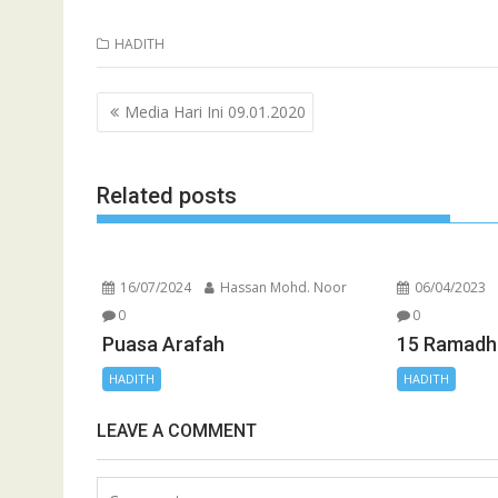
HADITH
Post
Media Hari Ini 09.01.2020
navigation
Related posts
16/07/2024
Hassan Mohd. Noor
06/04/2023
0
0
Puasa Arafah
15 Ramad
HADITH
HADITH
LEAVE A COMMENT