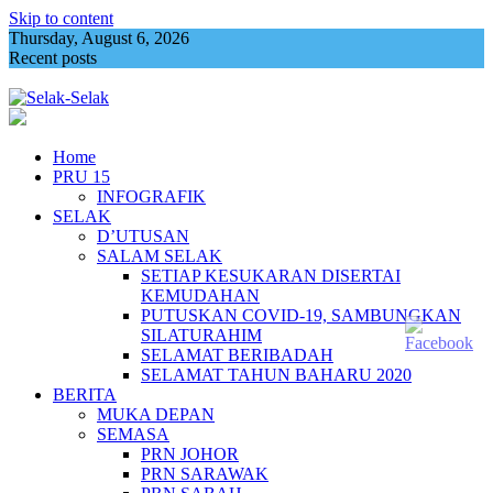
Skip to content
Thursday, August 6, 2026
Recent posts
Memperingati 81 tahun pengeboman Hiroshima
Home
PRU 15
INFOGRAFIK
SELAK
D’UTUSAN
SALAM SELAK
SETIAP KESUKARAN DISERTAI
KEMUDAHAN
PUTUSKAN COVID-19, SAMBUNGKAN
SILATURAHIM
SELAMAT BERIBADAH
SELAMAT TAHUN BAHARU 2020
BERITA
MUKA DEPAN
SEMASA
PRN JOHOR
PRN SARAWAK