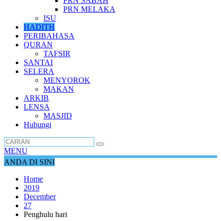
PRN SABAH
PRN MELAKA
ISU
HADITH
PERIBAHASA
QURAN
TAFSIR
SANTAI
SELERA
MENYOROK
MAKAN
ARKIB
LENSA
MASJID
Hubungi
MENU
ANDA DI SINI
Home
2019
December
27
Penghulu hari