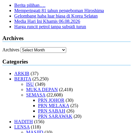
Berita pilihan….
Memperingati 81 tahun pengeboman Hiroshima
Gelombang haba luar biasa di Korea Selatan
Media Hari Ini Khamis 06.08.2026
Harga runcit petrol tanpa subsidi turun
Archives
Archives
Categories
ARKIB
(37)
BERITA
(25,250)
ISU
(349)
MUKA DEPAN
(2,418)
SEMASA
(22,608)
PRN JOHOR
(30)
PRN MELAKA
(25)
PRN SABAH
(26)
PRN SARAWAK
(20)
HADITH
(156)
LENSA
(118)
MASJID
(10)