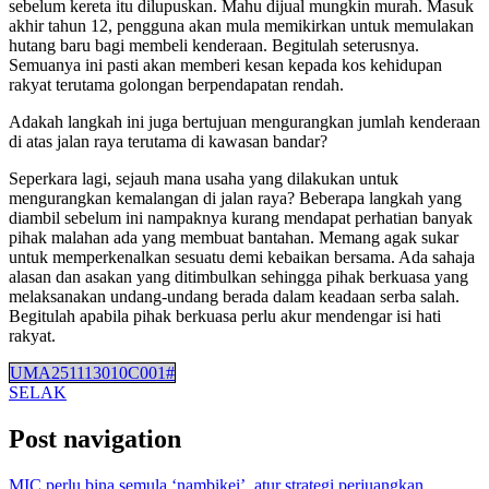
sebelum kereta itu dilupuskan. Mahu dijual mungkin murah. Masuk
akhir tahun 12, pengguna akan mula memikirkan untuk memulakan
hutang baru bagi membeli kenderaan. Begitulah seterusnya.
Semuanya ini pasti akan memberi kesan kepada kos kehidupan
rakyat terutama golongan berpendapatan rendah.
Adakah langkah ini juga bertujuan mengurangkan jumlah kenderaan
di atas jalan raya terutama di kawasan bandar?
Seperkara lagi, sejauh mana usaha yang dilakukan untuk
mengurangkan kemalangan di jalan raya? Beberapa langkah yang
diambil sebelum ini nampaknya kurang mendapat perhatian banyak
pihak malahan ada yang membuat bantahan. Memang agak sukar
untuk memperkenalkan sesuatu demi kebaikan bersama. Ada sahaja
alasan dan asakan yang ditimbulkan sehingga pihak berkuasa yang
melaksanakan undang-undang berada dalam keadaan serba salah.
Begitulah apabila pihak berkuasa perlu akur mendengar isi hati
rakyat.
UMA251113010C001#
SELAK
Post navigation
MIC perlu bina semula ‘nambikei’, atur strategi perjuangkan