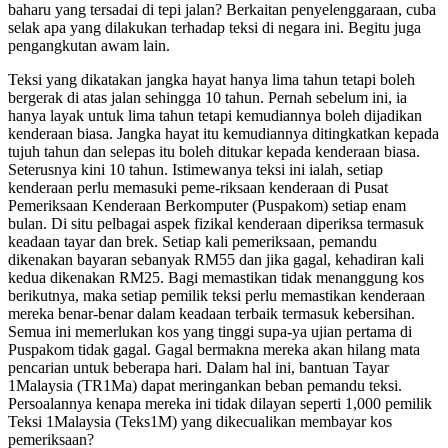
baharu yang tersadai di tepi jalan? Berkaitan penyelenggaraan, cuba
selak apa yang dilakukan terhadap teksi di negara ini. Begitu juga
pengangkutan awam lain.
Teksi yang dikatakan jangka hayat hanya lima tahun tetapi boleh
bergerak di atas jalan sehingga 10 tahun. Pernah sebelum ini, ia
hanya layak untuk lima tahun tetapi kemudiannya boleh dijadikan
kenderaan biasa. Jangka hayat itu kemudiannya ditingkatkan kepada
tujuh tahun dan selepas itu boleh ditukar kepada kenderaan biasa.
Seterusnya kini 10 tahun. Istimewanya teksi ini ialah, setiap
kenderaan perlu memasuki peme-riksaan kenderaan di Pusat
Pemeriksaan Kenderaan Berkomputer (Puspakom) setiap enam
bulan. Di situ pelbagai aspek fizikal kenderaan diperiksa termasuk
keadaan tayar dan brek. Setiap kali pemeriksaan, pemandu
dikenakan bayaran sebanyak RM55 dan jika gagal, kehadiran kali
kedua dikenakan RM25. Bagi memastikan tidak menanggung kos
berikutnya, maka setiap pemilik teksi perlu memastikan kenderaan
mereka benar-benar dalam keadaan terbaik termasuk kebersihan.
Semua ini memerlukan kos yang tinggi supa-ya ujian pertama di
Puspakom tidak gagal. Gagal bermakna mereka akan hilang mata
pencarian untuk beberapa hari. Dalam hal ini, bantuan Tayar
1Malaysia (TR1Ma) dapat meringankan beban pemandu teksi.
Persoalannya kenapa mereka ini tidak dilayan seperti 1,000 pemilik
Teksi 1Malaysia (Teks1M) yang dikecualikan membayar kos
pemeriksaan?