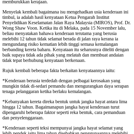
memburukkan kerajaan.
Menyelak kembali bagaimana isu mengehadkan usia kenderaan ini
timbul, ia adalah hasil kenyataan Ketua Pengarah Institut
Penyelidikan Keselamatan Jalan Raya Malaysia (MIROS), Prof. Dr.
Wong Shaw Voon. Ketika itu di Melaka, pada 15 November lalu,
beliau menyatakan bahawa kenderaan terutama yang berusia
melebihi 12 tahun tidak selamat berada di jalan raya kerana ia
mengundang risiko kematian lebih tinggi semasa kemalangan
berbanding kereta baharu. Kenyataan itu seharusnya diteliti dengan
baik supaya tidak ada pihak yang melatah dan membuat andaian
tidak tepat berhubung kenyataan berkenaan.
Rujuk kembali beberapa fakta berkaitan kenyataannya iaitu:
*Kenderaan berusia terdedah dengan pelbagai kerosakan yang
mungkin tidak di-sedari pemandu dan mengurangkan daya serapan
tenaga pelanggaran ketika berlaku kemalangan.
*Kebanyakan kereta direka bentuk untuk jangka hayat antara lima
hingga 12 tahun. Bagaimanapun jangka hayat kenderaan turut
dipengaruhi beberapa faktor seperti reka bentuk, cara pemanduan
dan penyelenggaraan.
*Kenderaan seperti teksi mempunyai jangka hayat selamat yang
lebih pendek iaitu lima tahun disebabkan penggunaannya melebihi