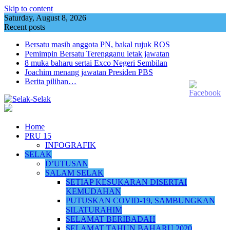
Skip to content
Saturday, August 8, 2026
Recent posts
Bersatu masih anggota PN, bakal rujuk ROS
Pemimpin Bersatu Terengganu letak jawatan
8 muka baharu sertai Exco Negeri Sembilan
Joachim menang jawatan Presiden PBS
Berita pilihan…
Home
PRU 15
INFOGRAFIK
SELAK
D’UTUSAN
SALAM SELAK
SETIAP KESUKARAN DISERTAI
KEMUDAHAN
PUTUSKAN COVID-19, SAMBUNGKAN
SILATURAHIM
SELAMAT BERIBADAH
SELAMAT TAHUN BAHARU 2020