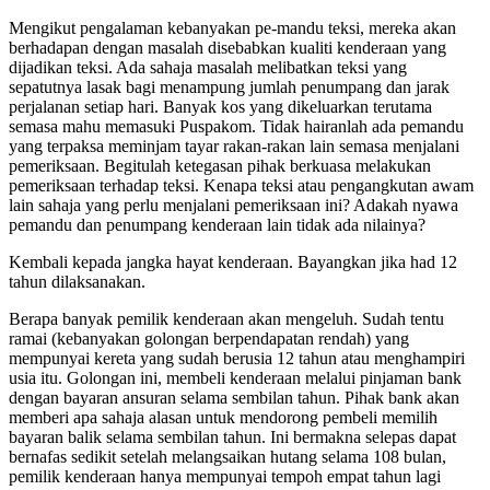
Mengikut pengalaman kebanyakan pe-mandu teksi, mereka akan
berhadapan dengan masalah disebabkan kualiti kenderaan yang
dijadikan teksi. Ada sahaja masalah melibatkan teksi yang
sepatutnya lasak bagi menampung jumlah penumpang dan jarak
perjalanan setiap hari. Banyak kos yang dikeluarkan terutama
semasa mahu memasuki Puspakom. Tidak hairanlah ada pemandu
yang terpaksa meminjam tayar rakan-rakan lain semasa menjalani
pemeriksaan. Begitulah ketegasan pihak berkuasa melakukan
pemeriksaan terhadap teksi. Kenapa teksi atau pengangkutan awam
lain sahaja yang perlu menjalani pemeriksaan ini? Adakah nyawa
pemandu dan penumpang kenderaan lain tidak ada nilainya?
Kembali kepada jangka hayat kenderaan. Bayangkan jika had 12
tahun dilaksanakan.
Berapa banyak pemilik kenderaan akan mengeluh. Sudah tentu
ramai (kebanyakan golongan berpendapatan rendah) yang
mempunyai kereta yang sudah berusia 12 tahun atau menghampiri
usia itu. Golongan ini, membeli kenderaan melalui pinjaman bank
dengan bayaran ansuran selama sembilan tahun. Pihak bank akan
memberi apa sahaja alasan untuk mendorong pembeli memilih
bayaran balik selama sembilan tahun. Ini bermakna selepas dapat
bernafas sedikit setelah melangsaikan hutang selama 108 bulan,
pemilik kenderaan hanya mempunyai tempoh empat tahun lagi