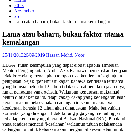
Home
2013
November
25
Lama atau baharu, bukan faktor utama kemalangan
Lama atau baharu, bukan faktor utama
kemalangan
25/11/2013
26/09/2019
Hassan Mohd. Noor
LEGA. Itulah kesimpulan yang dapat dibuat apabila Timbalan
Menteri Pengangkutan, Abdul Aziz Kaprawi menjelaskan kerajaan
tidak bercadang menetapkan tempoh usia kenderaan bagi tujuan
pelupusan. Sejak ‘penemuan’ kajian bahawa kenderaan terutama
yang berusia melebihi 12 tahun tidak selamat berada di jalan raya,
ramai pengguna yang gelisah. Walaupun keputusan muktamad
belum dibuat ketika itu, tetapi cakap-cakap yang kedengaran ialah
kerajaan akan melaksanakan cadangan tersebut, maknanya
kenderaan berusia 12 tahun akan dihapuskan. Maka banyaklah
komentar yang didengar. Tidak kurang juga yang menuding jari
terhadap kerajaan yang diterajui Barisan Nasional (BN). Pihak ini
yang sentiasa mencari ‘kesalahan’ walaupun tujuan pelaksanaan
cadangan itu untuk kebaikan akan mengambil kesempatan untuk