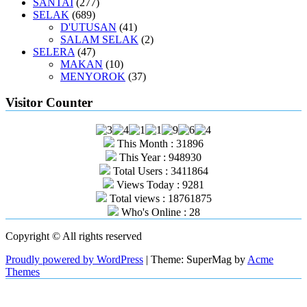
SANTAI
(277)
SELAK
(689)
D'UTUSAN
(41)
SALAM SELAK
(2)
SELERA
(47)
MAKAN
(10)
MENYOROK
(37)
Visitor Counter
This Month : 31896
This Year : 948930
Total Users : 3411864
Views Today : 9281
Total views : 18761875
Who's Online : 28
Copyright © All rights reserved
Proudly powered by WordPress
|
Theme: SuperMag by
Acme
Themes