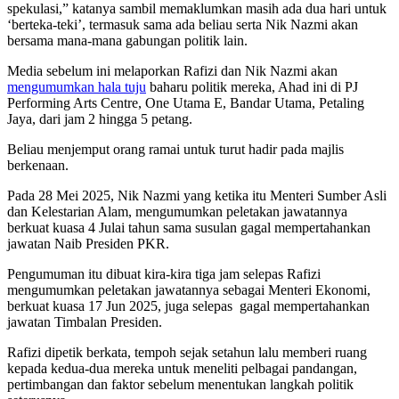
spekulasi,” katanya sambil memaklumkan masih ada dua hari untuk
‘berteka-teki’, termasuk sama ada beliau serta Nik Nazmi akan
bersama mana-mana gabungan politik lain.
Media sebelum ini melaporkan Rafizi dan Nik Nazmi akan
mengumumkan hala tuju
baharu politik mereka, Ahad ini di PJ
Performing Arts Centre, One Utama E, Bandar Utama, Petaling
Jaya, dari jam 2 hingga 5 petang.
Beliau menjemput orang ramai untuk turut hadir pada majlis
berkenaan.
Pada 28 Mei 2025, Nik Nazmi yang ketika itu Menteri Sumber Asli
dan Kelestarian Alam, mengumumkan peletakan jawatannya
berkuat kuasa 4 Julai tahun sama susulan gagal mempertahankan
jawatan Naib Presiden PKR.
Pengumuman itu dibuat kira-kira tiga jam selepas Rafizi
mengumumkan peletakan jawatannya sebagai Menteri Ekonomi,
berkuat kuasa 17 Jun 2025, juga selepas
gagal mempertahankan
jawatan Timbalan Presiden.
Rafizi dipetik berkata, tempoh sejak setahun lalu memberi ruang
kepada kedua-dua mereka untuk meneliti pelbagai pandangan,
pertimbangan dan faktor sebelum menentukan langkah politik