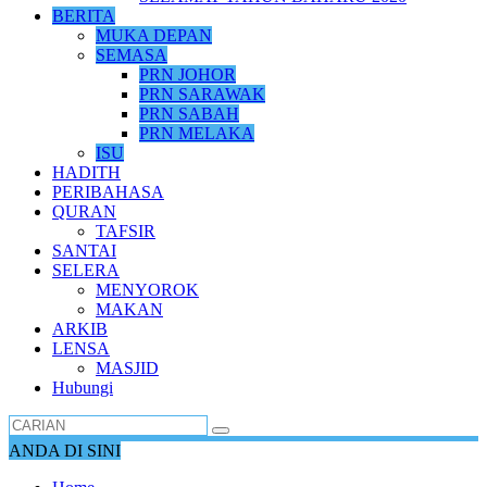
BERITA
MUKA DEPAN
SEMASA
PRN JOHOR
PRN SARAWAK
PRN SABAH
PRN MELAKA
ISU
HADITH
PERIBAHASA
QURAN
TAFSIR
SANTAI
SELERA
MENYOROK
MAKAN
ARKIB
LENSA
MASJID
Hubungi
ANDA DI SINI