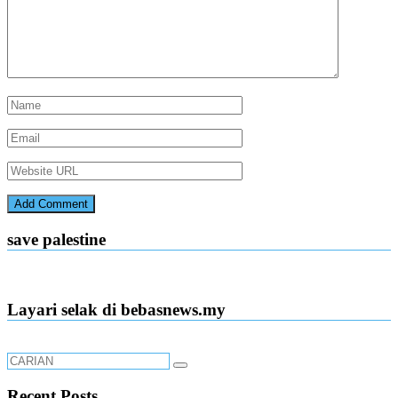
save palestine
Layari selak di bebasnews.my
Recent Posts