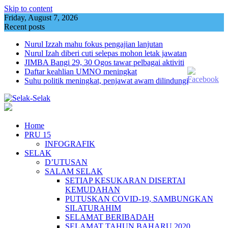
Skip to content
Friday, August 7, 2026
Recent posts
Nurul Izzah mahu fokus pengajian lanjutan
Nurul Izah diberi cuti selepas mohon letak jawatan
JIMBA Bangi 29, 30 Ogos tawar pelbagai aktiviti
Daftar keahlian UMNO meningkat
Suhu politik meningkat, penjawat awam dilindungi
Home
PRU 15
INFOGRAFIK
SELAK
D’UTUSAN
SALAM SELAK
SETIAP KESUKARAN DISERTAI
KEMUDAHAN
PUTUSKAN COVID-19, SAMBUNGKAN
SILATURAHIM
SELAMAT BERIBADAH
SELAMAT TAHUN BAHARU 2020