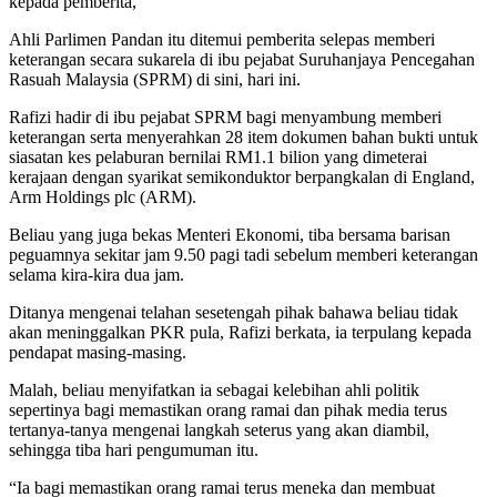
kepada pemberita,
Ahli Parlimen Pandan itu ditemui pemberita selepas memberi
keterangan secara sukarela di ibu pejabat Suruhanjaya Pencegahan
Rasuah Malaysia (SPRM) di sini, hari ini.
Rafizi hadir di ibu pejabat SPRM bagi menyambung memberi
keterangan serta menyerahkan 28 item dokumen bahan bukti untuk
siasatan kes pelaburan bernilai RM1.1 bilion yang dimeterai
kerajaan dengan syarikat semikonduktor berpangkalan di England,
Arm Holdings plc (ARM).
Beliau yang juga bekas Menteri Ekonomi, tiba bersama barisan
peguamnya sekitar jam 9.50 pagi tadi sebelum memberi keterangan
selama kira-kira dua jam.
Ditanya mengenai telahan sesetengah pihak bahawa beliau tidak
akan meninggalkan PKR pula, Rafizi berkata, ia terpulang kepada
pendapat masing-masing.
Malah, beliau menyifatkan ia sebagai kelebihan ahli politik
sepertinya bagi memastikan orang ramai dan pihak media terus
tertanya-tanya mengenai langkah seterus yang akan diambil,
sehingga tiba hari pengumuman itu.
“Ia bagi memastikan orang ramai terus meneka dan membuat