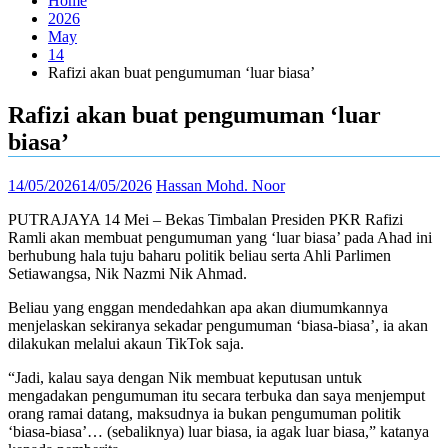
Home
2026
May
14
Rafizi akan buat pengumuman ‘luar biasa’
Rafizi akan buat pengumuman ‘luar
biasa’
14/05/2026
14/05/2026
Hassan Mohd. Noor
PUTRAJAYA 14 Mei – Bekas Timbalan Presiden PKR Rafizi
Ramli akan membuat pengumuman yang ‘luar biasa’ pada Ahad ini
berhubung hala tuju baharu politik beliau serta Ahli Parlimen
Setiawangsa, Nik Nazmi Nik Ahmad.
Beliau yang enggan mendedahkan apa akan diumumkannya
menjelaskan sekiranya sekadar pengumuman ‘biasa-biasa’, ia akan
dilakukan melalui akaun TikTok saja.
“Jadi, kalau saya dengan Nik membuat keputusan untuk
mengadakan pengumuman itu secara terbuka dan saya menjemput
orang ramai datang, maksudnya ia bukan pengumuman politik
‘biasa-biasa’… (sebaliknya) luar biasa, ia agak luar biasa,” katanya