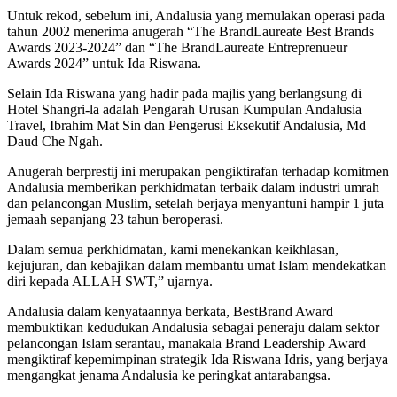
Untuk rekod, sebelum ini, Andalusia yang memulakan operasi pada
tahun 2002 menerima anugerah “The BrandLaureate Best Brands
Awards 2023-2024” dan “The BrandLaureate Entreprenueur
Awards 2024” untuk Ida Riswana.
Selain Ida Riswana yang hadir pada majlis yang berlangsung di
Hotel Shangri-la adalah Pengarah Urusan Kumpulan Andalusia
Travel, Ibrahim Mat Sin dan Pengerusi Eksekutif Andalusia, Md
Daud Che Ngah.
Anugerah berprestij ini merupakan pengiktirafan terhadap komitmen
Andalusia memberikan perkhidmatan terbaik dalam industri umrah
dan pelancongan Muslim, setelah berjaya menyantuni hampir 1 juta
jemaah sepanjang 23 tahun beroperasi.
Dalam semua perkhidmatan, kami menekankan keikhlasan,
kejujuran, dan kebajikan dalam membantu umat Islam mendekatkan
diri kepada ALLAH SWT,” ujarnya.
Andalusia dalam kenyataannya berkata, BestBrand Award
membuktikan kedudukan Andalusia sebagai peneraju dalam sektor
pelancongan Islam serantau, manakala Brand Leadership Award
mengiktiraf kepemimpinan strategik Ida Riswana Idris, yang berjaya
mengangkat jenama Andalusia ke peringkat antarabangsa.