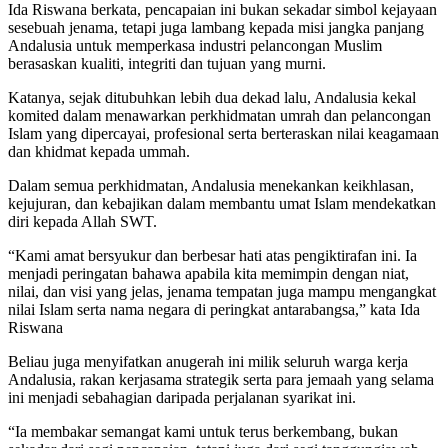
Ida Riswana berkata, pencapaian ini bukan sekadar simbol kejayaan
sesebuah jenama, tetapi juga lambang kepada misi jangka panjang
Andalusia untuk memperkasa industri pelancongan Muslim
berasaskan kualiti, integriti dan tujuan yang murni.
Katanya, sejak ditubuhkan lebih dua dekad lalu, Andalusia kekal
komited dalam menawarkan perkhidmatan umrah dan pelancongan
Islam yang dipercayai, profesional serta berteraskan nilai keagamaan
dan khidmat kepada ummah.
Dalam semua perkhidmatan, Andalusia menekankan keikhlasan,
kejujuran, dan kebajikan dalam membantu umat Islam mendekatkan
diri kepada Allah SWT.
“Kami amat bersyukur dan berbesar hati atas pengiktirafan ini. Ia
menjadi peringatan bahawa apabila kita memimpin dengan niat,
nilai, dan visi yang jelas, jenama tempatan juga mampu mengangkat
nilai Islam serta nama negara di peringkat antarabangsa,” kata Ida
Riswana
Beliau juga menyifatkan anugerah ini milik seluruh warga kerja
Andalusia, rakan kerjasama strategik serta para jemaah yang selama
ini menjadi sebahagian daripada perjalanan syarikat ini.
“Ia membakar semangat kami untuk terus berkembang, bukan