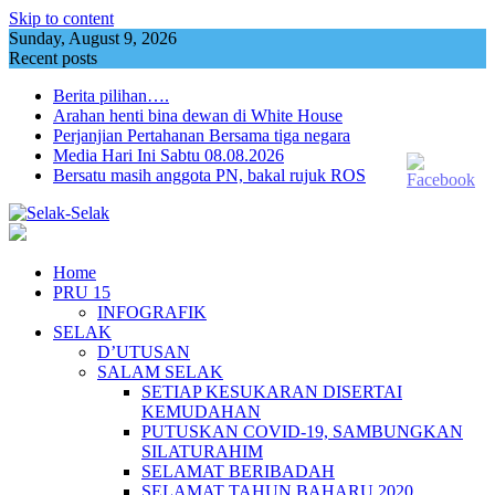
Skip to content
Sunday, August 9, 2026
Recent posts
Berita pilihan….
Arahan henti bina dewan di White House
Perjanjian Pertahanan Bersama tiga negara
Media Hari Ini Sabtu 08.08.2026
Bersatu masih anggota PN, bakal rujuk ROS
Home
PRU 15
INFOGRAFIK
SELAK
D’UTUSAN
SALAM SELAK
SETIAP KESUKARAN DISERTAI
KEMUDAHAN
PUTUSKAN COVID-19, SAMBUNGKAN
SILATURAHIM
SELAMAT BERIBADAH
SELAMAT TAHUN BAHARU 2020