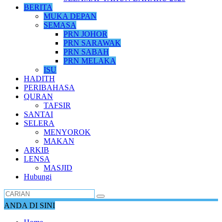
BERITA
MUKA DEPAN
SEMASA
PRN JOHOR
PRN SARAWAK
PRN SABAH
PRN MELAKA
ISU
HADITH
PERIBAHASA
QURAN
TAFSIR
SANTAI
SELERA
MENYOROK
MAKAN
ARKIB
LENSA
MASJID
Hubungi
ANDA DI SINI