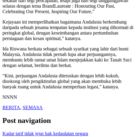
sekadar dari segi pencapaian, tetapi juga dari segi tanggungjawab
selaras dengan tema BrandLaureate : Honouring Our Past,
Celebrating Our Present, Inspiring Our Future,”
Kejayaan ini memperlihatkan bagaimana Andalusia berkembang
daripada sebuah jenama tempatan kepada institusi yang dihormati di
peringkat global, dengan keseimbangan antara pertumbuhan
perniagaan dan kesan spiritual,” katanya.
Ida Riswana berkata sebagai sebuah syarikat yang lahir dari bumi
Malaysia, Andalusia tidak pernah lupa akar perjuangannya,
membantu lebih ramai umat Islam menjejakkan kaki ke Tanah Suci
dengan selamat, berilmu dan berkat.
“Kini, perjuangan Andalusia diteruskan dengan lebih kukuh,
disokong oleh pengiktirafan global yang akan membuka lebih
banyak ruang untuk Andalusia memperluas legasi,” katanya.
NNNN
BERITA
,
SEMASA
Post navigation
Kadar tarif tidak jejas hak kedaulatan negara